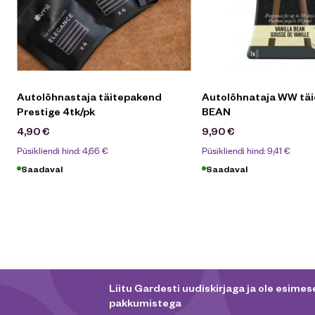
Autolõhnastaja täitepakend
Autolõhnataja WW tä
Prestige 4tk/pk
BEAN
4,90
€
9,90
€
Püsikliendi hind:
4,66
€
Püsikliendi hind:
9,41
€
Saadaval
Saadaval
Liitu Gardesti uudiskirjaga ja ole esimese
pakkumistega