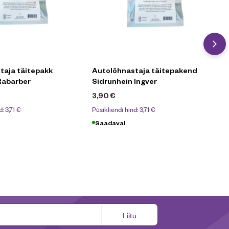
taja täitepakk
Autolõhnastaja täitepakend
Rabarber
Sidrunhein Ingver
3,90
€
d:
3,71
€
Püsikliendi hind:
3,71
€
Saadaval
Liitu