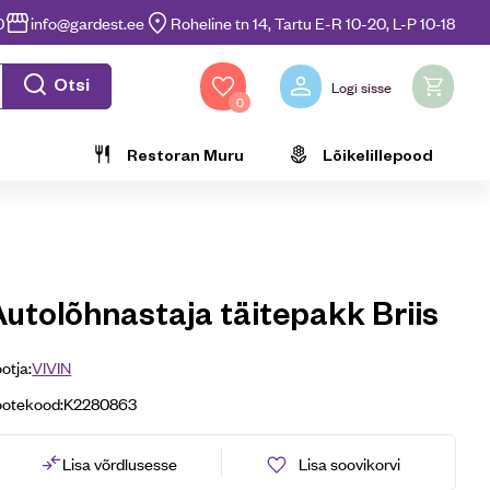
0
info@gardest.ee
Roheline tn 14, Tartu E-R 10-20, L-P 10-18
Otsi
Logi sisse
0
Restoran Muru
Lõikelillepood
Autolõhnastaja täitepakk Briis
otja:
VIVIN
ootekood:
K2280863
Lisa võrdlusesse
Lisa soovikorvi