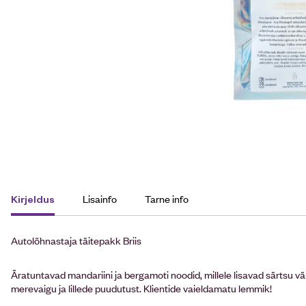
Lisainfo
Tarne info
Kirjeldus
Autolõhnastaja täitepakk Briis
Äratuntavad mandariini ja bergamoti noodid, millele lisavad särtsu värs
merevaigu ja lillede puudutust. Klientide vaieldamatu lemmik!