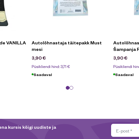
ide VANILLA
Autolõhnastaja täitepakk Must
Autolõhnas
mesi
Šampanja 
3,90
€
3,90
€
Püsikliendi hind:
3,71
€
Püsikliendi hin
Saadaval
Saadaval
na kursis kõigi uudiste ja