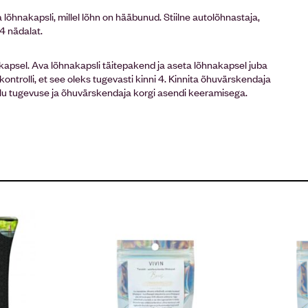
lõhnakapsli, millel lõhn on hääbunud. Stiilne autolõhnastaja,
4 nädalat.
kapsel. Ava lõhnakapsli täitepakend ja aseta lõhnakapsel juba
ontrolli, et see oleks tugevasti kinni 4. Kinnita õhuvärskendaja
olu tugevuse ja õhuvärskendaja korgi asendi keeramisega.