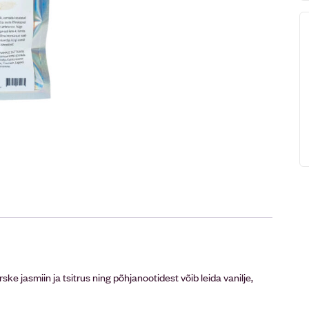
ke jasmiin ja tsitrus ning põhjanootidest võib leida vanilje,