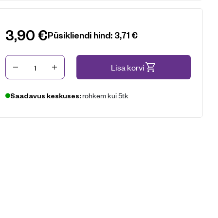
3,90
€
Püsikliendi hind:
3,71
€
Kogus
Lisa korvi
rohkem kui 5tk
Saadavus keskuses: