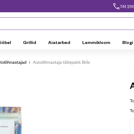
741 211
ööbel
Grillid
Aiatarbed
Lemmikloom
Blogi
tolõhnastajad
Autolõhnastaja täitepakk Briis
To
T