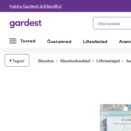
Liigu edasi põhisisu juurde
Hakka Gardesti ärikliendiks!
Gardest
Otsi tooteid
Tooted
Õuetaimed
Lillesibulad
Aiam
Tagasi
Sisustus
Sisustuskaubad
Lõhnastajad
Au