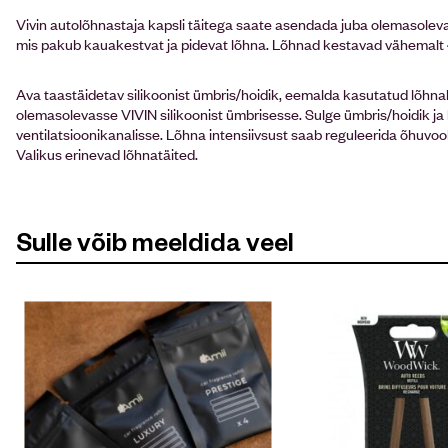
Vivin autolõhnastaja kapsli täitega saate asendada juba olemasoleva 
mis pakub kauakestvat ja pidevat lõhna. Lõhnad kestavad vähemalt 
Ava taastäidetav silikoonist ümbris/hoidik, eemalda kasutatud lõhna
olemasolevasse VIVIN silikoonist ümbrisesse. Sulge ümbris/hoidik ja k
ventilatsioonikanalisse. Lõhna intensiivsust saab reguleerida õhuvo
Valikus erinevad lõhnatäited.
Sulle võib meeldida veel