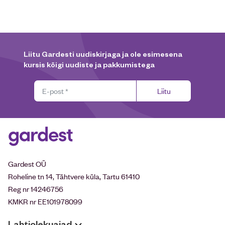
Liitu Gardesti uudiskirjaga ja ole esimesena
kursis kõigi uudiste ja pakkumistega
Liitu
Gardest OÜ
Roheline tn 14, Tähtvere küla, Tartu 61410
Reg nr 14246756
KMKR nr EE101978099
Lahtiolekuajad