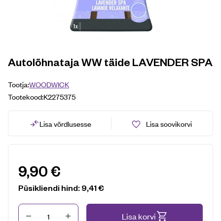
Autolõhnataja WW täide LAVENDER SPA
Tootja:
WOODWICK
Tootekood:
K2275375
Lisa võrdlusesse
Lisa soovikorvi
9,90
€
Püsikliendi hind:
9,41
€
Kogus
Lisa korvi