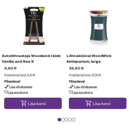
Autolõhnastaja Woodwick täide
Lõhnaküünal WoodWick
Vanilla and Sea S
Antiquarium, large
9,90
€
39,90
€
Püsikliendi hind:
9,41
€
Püsikliendi hind:
37,91
€
Saadaval
Saadaval
Lisa võrdlusesse
Lisa võrdlusesse
Lisa soovikorvi
Lisa soovikorvi
Lisa korvi
Lisa korvi