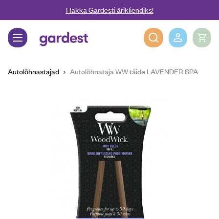
Liigu edasi põhisisu juurde
Hakka Gardesti ärikliendiks!
Gardest
Autolõhnastajad
Autolõhnataja WW täide LAVENDER SPA