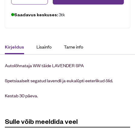
3tk
Saadavus keskuses:
Lisainfo
Tarne info
Kirjeldus
Autolõhnataja WW täide LAVENDER SPA
Spetsiaalselt segatud lavendli ja eukalüpti eeterlikud õlid.
Kestab 30 päeva.
Sulle võib meeldida veel