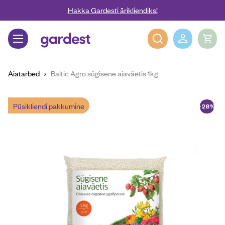
Liigu edasi põhisisu juurde
Hakka Gardesti ärikliendiks!
Gardest
Aiatarbed
Baltic Agro sügisene aiaväetis 1kg
Püsikliendi pakkumine
-28%