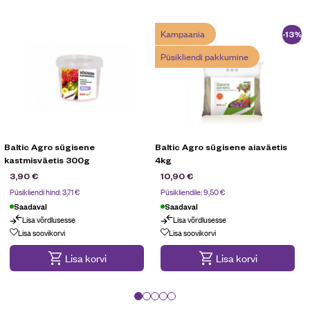
Kampaania
-13%
Püsikliendi pakkumine
Baltic Agro sügisene
Baltic Agro sügisene aiaväetis
kastmisväetis 300g
4kg
3,90
€
10,90
€
Püsikliendi hind:
3,71
€
Püsikliendile:
9,50
€
Saadaval
Saadaval
Lisa võrdlusesse
Lisa võrdlusesse
Kampaania
Püsikliendi pakkumine
Lisa soovikorvi
Lisa soovikorvi
Lisa korvi
Lisa korvi