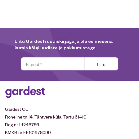
Liitu Gardesti uudiskirjaga ja ole esimesena
kursis kõigi uudiste ja pakkumistega
Liitu
Gardest OÜ
Roheline tn 14, Tähtvere küla, Tartu 61410
Reg nr 14246756
KMKR nr EE101978099