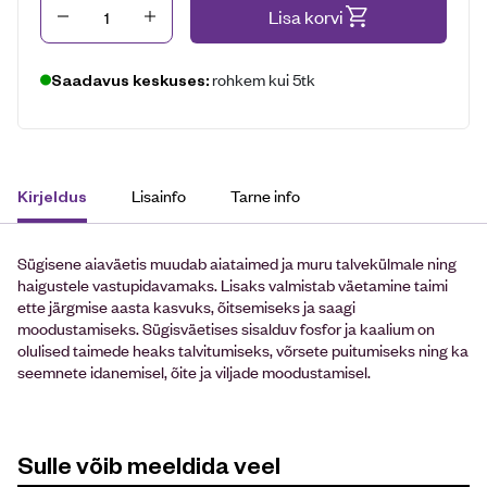
Kogus
Lisa korvi
rohkem kui 5tk
Saadavus keskuses:
Lisainfo
Tarne info
Kirjeldus
Sügisene aiaväetis muudab aiataimed ja muru talvekülmale ning
haigustele vastupidavamaks. Lisaks valmistab väetamine taimi
ette järgmise aasta kasvuks, õitsemiseks ja saagi
moodustamiseks. Sügisväetises sisalduv fosfor ja kaalium on
olulised taimede heaks talvitumiseks, võrsete puitumiseks ning ka
seemnete idanemisel, õite ja viljade moodustamisel.
Sulle võib meeldida veel