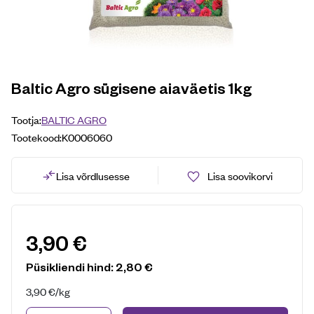
Baltic Agro sügisene aiaväetis 1kg
Tootja:
BALTIC AGRO
Tootekood:
K0006060
Lisa võrdlusesse
Lisa soovikorvi
3,90
€
Püsikliendi hind:
2,80
€
3,90
€
/kg