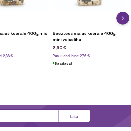
aius koerale 400g mix
Beeztees maius koerale 400g
mini veiseliha
2,90
€
d:
2,38
€
Püsikliendi hind:
2,76
€
Saadaval
Liitu