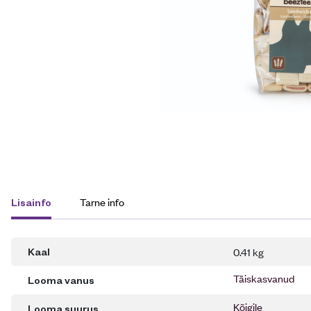
Tarne info
Lisainfo
0.41 kg
Kaal
Täiskasvanud
Looma vanus
Kõigile
Looma suurus