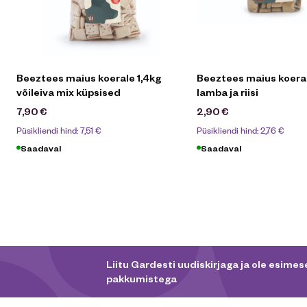
Beeztees maius koerale 1,4kg
Beeztees maius koera
võileiva mix küpsised
lamba ja riisi
7,90
€
2,90
€
Püsikliendi hind:
7,51
€
Püsikliendi hind:
2,76
€
Saadaval
Saadaval
Liitu Gardesti uudiskirjaga ja ole esimese
pakkumistega