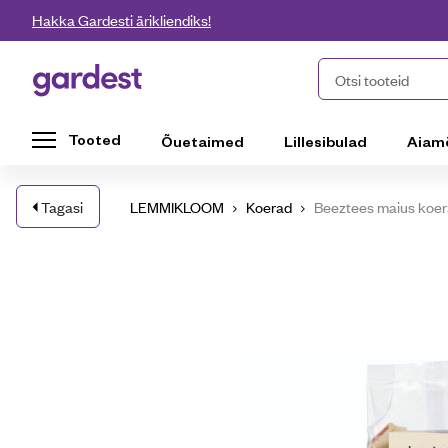
Liigu edasi põhisisu juurde
Hakka Gardesti ärikliendiks!
Gardest
Otsi tooteid
Tooted
Õuetaimed
Lillesibulad
Aiam
Tagasi
LEMMIKLOOM
Koerad
Beeztees maius koera