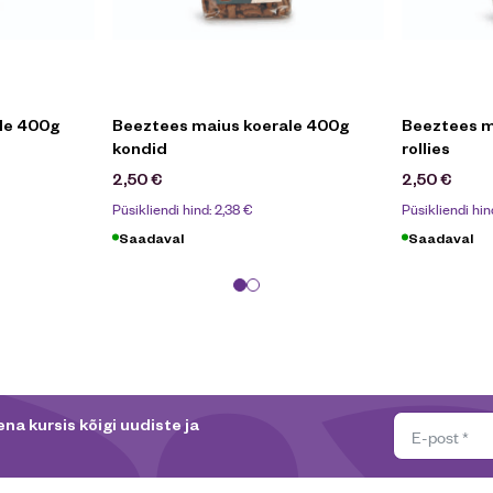
le 400g
Beeztees maius koerale 400g
Beeztees m
kondid
rollies
2,50
€
2,50
€
Püsikliendi hind:
2,38
€
Püsikliendi hin
Saadaval
Saadaval
na kursis kõigi uudiste ja