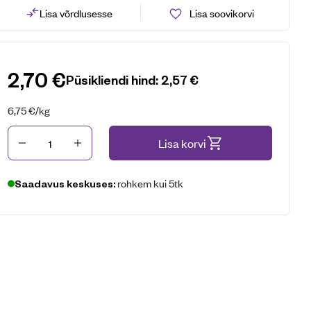
Lisa võrdlusesse
Lisa soovikorvi
2,70
€
Püsikliendi hind:
2,57
€
6,75
€
/kg
Kogus
Lisa korvi
rohkem kui 5tk
Saadavus keskuses: