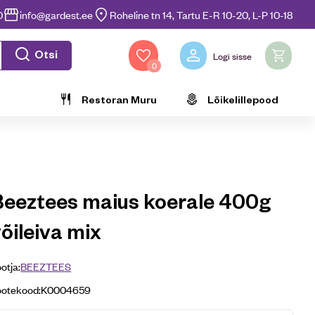
0
info@gardest.ee
Roheline tn 14, Tartu E-R 10-20, L-P 10-18
Otsi
Logi sisse
0
Restoran Muru
Lõikelillepood
Beeztees maius koerale 400g
õileiva mix
otja:
BEEZTEES
ootekood:
K0004659