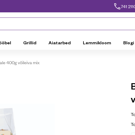
741 211
ööbel
Grillid
Aiatarbed
Lemmikloom
Blogi
le 400g võileiva mix
v
To
T