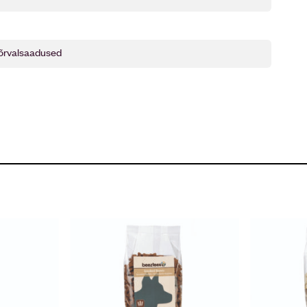
kõrvalsaadused