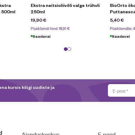
kstra
Ekstra neitsioliivõli valge trühvli
BioOrto öko
la 500ml
250ml
Puttanesc
19,90
€
5,40
€
Püsikliendi hind:
18,91
€
Püsikliendile:
4
Saadaval
Saadaval
na kursis kõigi uudiste ja
d
Aianduskeskus
E-pood