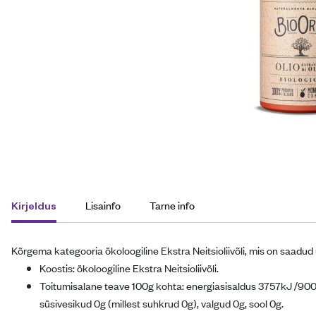
Lisainfo
Tarne info
Kirjeldus
Kõrgema kategooria ökoloogiline Ekstra Neitsioliivõli, mis on saadud
Koostis: ökoloogiline Ekstra Neitsioliivõli.
Toitumisalane teave 100g kohta: energiasisaldus 3757kJ /900k
süsivesikud 0g (millest suhkrud 0g), valgud 0g, sool 0g.