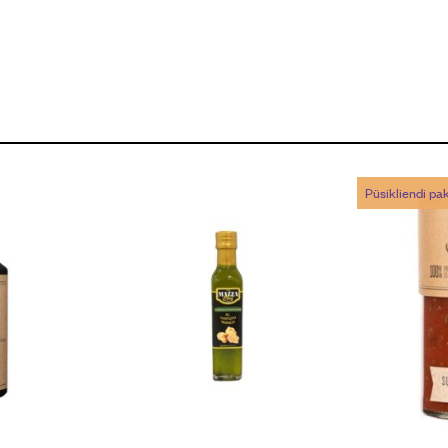
Püsikliendi p