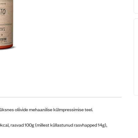
 üksnes oliivide mehaanilise külmpressimise teel.
cal, rasvad 100g (millest küllastunud rasvhapped 14g),