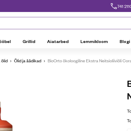
741 211
ööbel
Grillid
Aiatarbed
Lemmikloom
Blogi
 õlid
Õlid ja äädikad
BioOrto ökoloogiline Ekstra Neitsioliiviõli Co
N
To
T