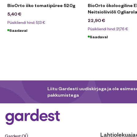
BioOrto öko tomatipüree 520g
BioOrto ökoloogiline E
Neitsioliiviõli Ogliaro
5,40
€
22,90
€
Püsikliendi hind:
5,13
€
Püsikliendi hind:
21,76
€
Saadaval
Saadaval
Liitu Gardesti uudiskirjaga ja ole esimese
pakkumistega
Lahtiolekuaja
Gardest OÜ