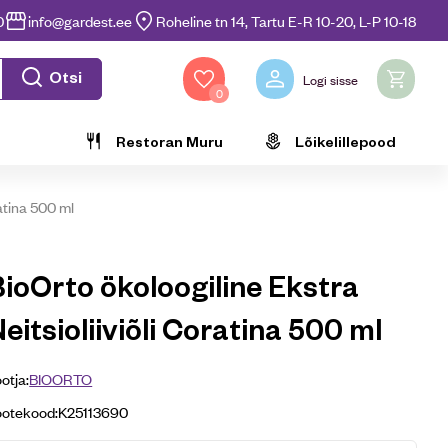
0
info@gardest.ee
Roheline tn 14, Tartu E-R 10-20, L-P 10-18
Otsi
Logi sisse
0
Restoran Muru
Lõikelillepood
ratina 500 ml
BioOrto ökoloogiline Ekstra
eitsioliiviõli Coratina 500 ml
otja:
BIOORTO
ootekood:
K25113690