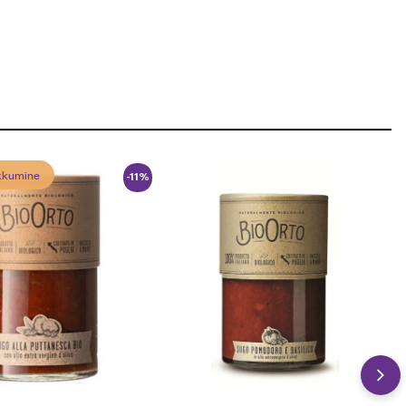
akkumine
-11%