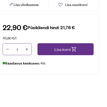
Lisa võrdlusesse
Lisa soovikorvi
22,90
€
Püsikliendi hind:
21,76
€
45,80
€
/l
Kogus
Lisa korvi
4tk
Saadavus keskuses: