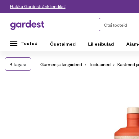
Liigu edasi põhisisu juurde
Hakka Gardesti ärikliendiks!
Gardest
Otsi tooteid
Tooted
Õuetaimed
Lillesibulad
Aiam
Tagasi
Gurmee ja kingiideed
Toiduained
Kastmed ja