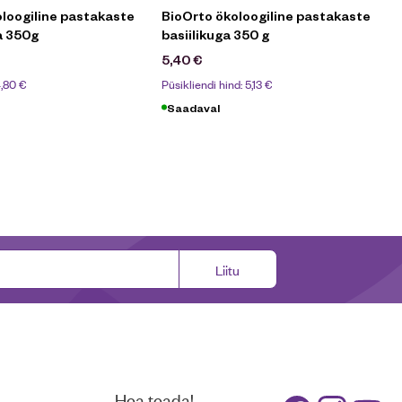
loogiline pastakaste
BioOrto ökoloogiline pastakaste
a 350g
basiilikuga 350 g
5,40
€
,80
€
Püsikliendi hind:
5,13
€
Saadaval
Liitu
Hea teada!