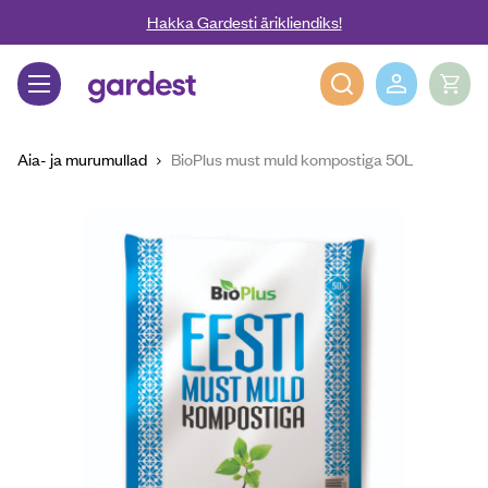
Liigu edasi põhisisu juurde
Hakka Gardesti ärikliendiks!
Gardest
Aia- ja murumullad
BioPlus must muld kompostiga 50L