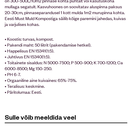
on 300-500L/10m2 pinnase kohta puhtalt või kasutuskoha
mullaga segatult. Kasvuhoones on soovitatav aluspinna paksus
20-30cm, pinnaseparandusel 1 kott mulda 1m2 murupinna kohta.
Eesti Must Muld Kompostiga säilib kõige paremini jahedas, kuivas
ja varjulises kohas.
• Koostis: turvas, kompost.
• Pakendi maht: 50 liitrit (pakendamise hetkel).
• Happelisus EN 15341(1:5).
• Juhtivus EN 15340(1:5).
• Toitainete sisaldus: N 5000-7500; P 500-900; K 700-1200; Ca
6000-8500; Mg 150-250.
• PH 6-7.
• Orgaaniline aine kuivaines: 65%-75%.
• Teralisus: keskmine.
• Päritolumaa: Eesti.
Sulle võib meeldida veel