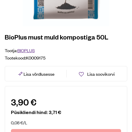
BioPlus must muld kompostiga 50L
Tootja:
BIOPLUS
Tootekood:
K0009175
Lisa võrdlusesse
Lisa soovikorvi
3,90
€
Püsikliendi hind:
3,71
€
0,08
€
/L