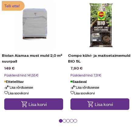
Telli ette!
Biolan Aiamaa must muld 2,0 m³
Compo külvi- ja maitsetaimemuld
suurpall
BIO 5L
149
€
7,90
€
Püsikliendi hind:
141,55
€
Püsikliendi hind:
7,51
€
Ettetellitav
Saadaval
Lisa võrdlusesse
Lisa võrdlusesse
Telli ette!
Lisa soovikorvi
Lisa soovikorvi
Lisa korvi
Lisa korvi