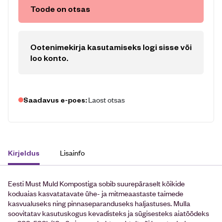
Toode on otsas
Ootenimekirja kasutamiseks logi sisse või
loo konto
.
Laost otsas
Saadavus e-poes:
Lisainfo
Kirjeldus
Eesti Must Muld Kompostiga sobib suurepäraselt kõikide
koduaias kasvatatavate ühe- ja mitmeaastaste taimede
kasvualuseks ning pinnaseparanduseks haljastuses. Mulla
soovitatav kasutuskogus kevadisteks ja sügisesteks aiatöödeks