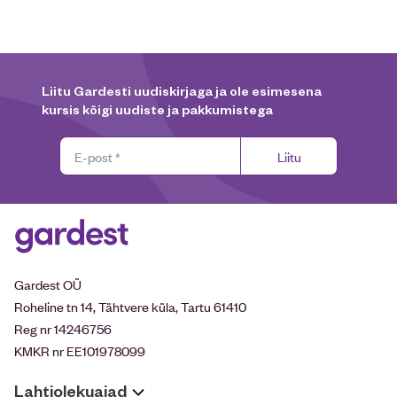
Liitu Gardesti uudiskirjaga ja ole esimesena
kursis kõigi uudiste ja pakkumistega
Liitu
Gardest OÜ
Roheline tn 14, Tähtvere küla, Tartu 61410
Reg nr 14246756
KMKR nr EE101978099
Lahtiolekuajad