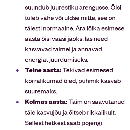
suundub juurestiku arengusse. Õisi
tuleb vähe või üldse mitte, see on
täiesti normaalne. Ära lõika esimese
aasta õisi vaasi jaoks, las need
kasvavad taimel ja annavad
energiat juurdumiseks.
Teine aasta:
Tekivad esimesed
korralikumad õied, puhmik kasvab
suuremaks.
Kolmas aasta:
Taim on saavutanud
täie kasvujõu ja õitseb rikkalikult.
Sellest hetkest saab pojengi