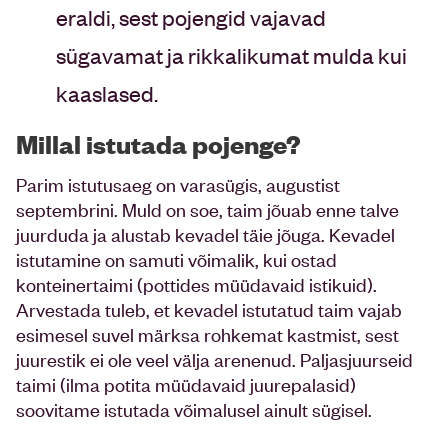
eraldi, sest pojengid vajavad
sügavamat ja rikkalikumat mulda kui
kaaslased.
Millal istutada pojenge?
Parim istutusaeg on varasügis, augustist
septembrini. Muld on soe, taim jõuab enne talve
juurduda ja alustab kevadel täie jõuga. Kevadel
istutamine on samuti võimalik, kui ostad
konteinertaimi (pottides müüdavaid istikuid).
Arvestada tuleb, et kevadel istutatud taim vajab
esimesel suvel märksa rohkemat kastmist, sest
juurestik ei ole veel välja arenenud. Paljasjuurseid
taimi (ilma potita müüdavaid juurepalasid)
soovitame istutada võimalusel ainult sügisel.