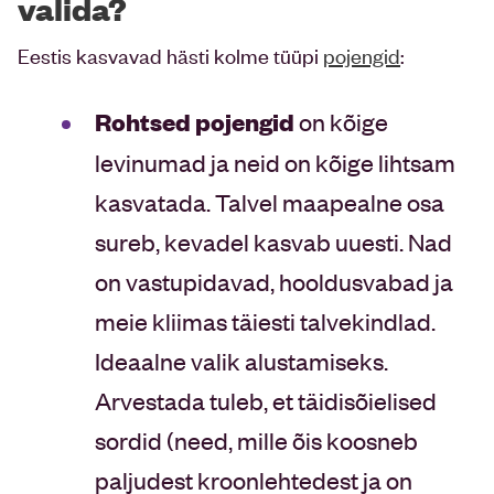
valida?
Eestis kasvavad hästi kolme tüüpi
pojengid
:
Rohtsed pojengid
on kõige
levinumad ja neid on kõige lihtsam
kasvatada. Talvel maapealne osa
sureb, kevadel kasvab uuesti. Nad
on vastupidavad, hooldusvabad ja
meie kliimas täiesti talvekindlad.
Ideaalne valik alustamiseks.
Arvestada tuleb, et täidisõielised
sordid (need, mille õis koosneb
paljudest kroonlehtedest ja on