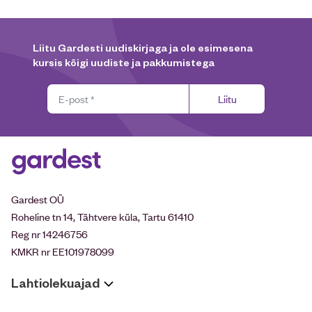
Liitu Gardesti uudiskirjaga ja ole esimesena
kursis kõigi uudiste ja pakkumistega
Liitu
Gardest OÜ
Roheline tn 14, Tähtvere küla, Tartu 61410
Reg nr 14246756
KMKR nr EE101978099
Lahtiolekuajad