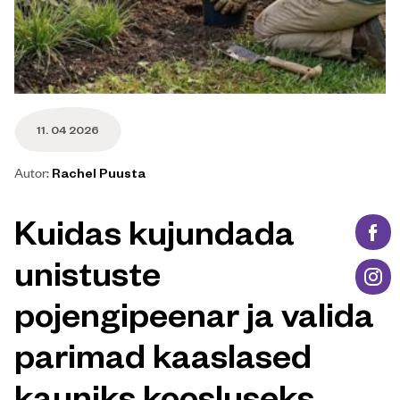
Blogi info
11. 04 2026
Autor:
Rachel Puusta
Blogi peamine osa
Kuidas kujundada
unistuste
pojengipeenar ja valida
parimad kaaslased
kauniks koosluseks