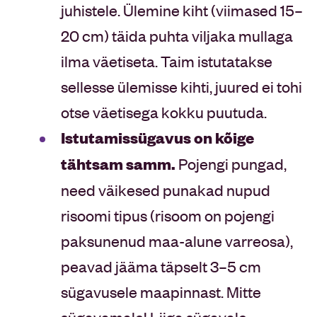
juhistele. Ülemine kiht (viimased 15–
20 cm) täida puhta viljaka mullaga
ilma väetiseta. Taim istutatakse
sellesse ülemisse kihti, juured ei tohi
otse väetisega kokku puutuda.
Istutamissügavus on kõige
tähtsam samm.
Pojengi pungad,
need väikesed punakad nupud
risoomi tipus (risoom on pojengi
paksunenud maa-alune varreosa),
peavad jääma täpselt 3–5 cm
sügavusele maapinnast. Mitte
sügavamale! Liiga sügavale