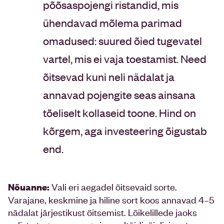
põõsaspojengi ristandid, mis
ühendavad mõlema parimad
omadused: suured õied tugevatel
vartel, mis ei vaja toestamist. Need
õitsevad kuni neli nädalat ja
annavad pojengite seas ainsana
tõeliselt kollaseid toone. Hind on
kõrgem, aga investeering õigustab
end.
Vali eri aegadel õitsevaid sorte.
Nõuanne:
Varajane, keskmine ja hiline sort koos annavad 4–5
nädalat järjestikust õitsemist. Lõikelillede jaoks