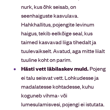
nurk, kus õhk seisab, on
seenhaiguste kasvulava.
Hahkhallitus, pojengite levinum
haigus, tekib eelkõige seal, kus
taimed kasvavad liiga tihedalt ja
tuulevaikselt. Avatud, aga mitte liialt
tuuline koht on parim.
Hästi vett läbilaskev muld.
Pojeng
ei talu seisvat vett. Lohkudesse ja
madalatesse kohtadesse, kuhu
koguneb vihma- või
lumesulamisvesi, pojengi ei istutata.