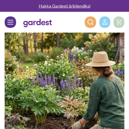
Liigu edasi põhisisu juurde
Hakka Gardesti ärikliendiks!
Gardest