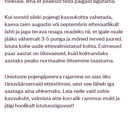
fookuse, ilma et peaksid teda paigast liigutama.
Kui soovid siiski pojengi kasvukohta vahetada,
kaeva taim augustis või septembris ettevaatlikult
lahti ja jaga terava noaga osadeks nii, et igale osale
jääks vähemalt 3-5 punga ja mõned terved juured.
Istuta kohe uude ettevalmistatud kohta. Esimesed
paar aastat on õitevaesed, kuid kolmandaks
aastaks peaks normaalne õitsemine taastuma.
Unistuste pojengipeenra rajamine on aias üks
tänuväärsemaid ettevõtmisi, sest see läheb iga
aastaga aina uhkemaks. Leia neile vaid sobiv
kasvukoht, valmista ette korralik rammus muld ja
jälgi hoolikalt istutussügavust!