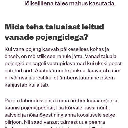
lõikelillena täies mahus kasutada.
Mida teha taluaiast leitud
vanade pojengidega?
Kui vana pojeng kasvab päikeselises kohas ja
õitseb, on mõistlik see rahule jätta. Vanad taluaia
pojengid on sageli vastupidavamad kui ükski poest
ostetud sort. Aastakümnete jooksul kasvatab taim
nii võimsa juurestiku, et ümberistutamine pigem
kahjustab kui aitab.
Parem lahendus: ehita tema ümber kaasaegne ja
kaunis pojengipeenar, lisa kõrvale kassimünti,
salveid ja nõianõgest ning anna kooslusele selge
piirjoon. Nii saad vanast taimest uue peenra