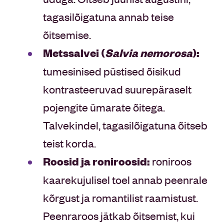
tagasilõigatuna annab teise
õitsemise.
Metssalvei (
Salvia nemorosa
):
tumesinised püstised õisikud
kontrasteeruvad suurepäraselt
pojengite ümarate õitega.
Talvekindel, tagasilõigatuna õitseb
teist korda.
Roosid ja roniroosid:
roniroos
kaarekujulisel toel annab peenrale
kõrgust ja romantilist raamistust.
Peenraroos jätkab õitsemist, kui