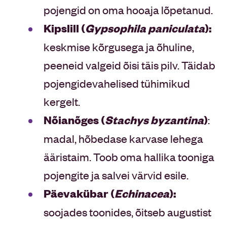
pojengid on oma hooaja lõpetanud.
Kipslill (
Gypsophila paniculata
):
keskmise kõrgusega ja õhuline,
peeneid valgeid õisi täis pilv. Täidab
pojengidevahelised tühimikud
kergelt.
Nõianõges (
Stachys byzantina
)
:
madal, hõbedase karvase lehega
ääristaim. Toob oma hallika tooniga
pojengite ja salvei värvid esile.
Päevakübar (
Echinacea
):
soojades toonides, õitseb augustist