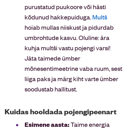
purustatud puukoore või hästi
kõdunud hakkepuiduga.
Multš
hoiab mullas niiskust ja pidurdab
umbrohtude kasvu. Oluline: ära
kuhja multši vastu pojengi varsi!
Jäta taimede ümber
mõnesentimeetrine vaba ruum, sest
liiga paks ja märg kiht varte ümber
soodustab hallitust.
Kuidas hooldada pojengipeenart
Esimene aasta:
Taime energia