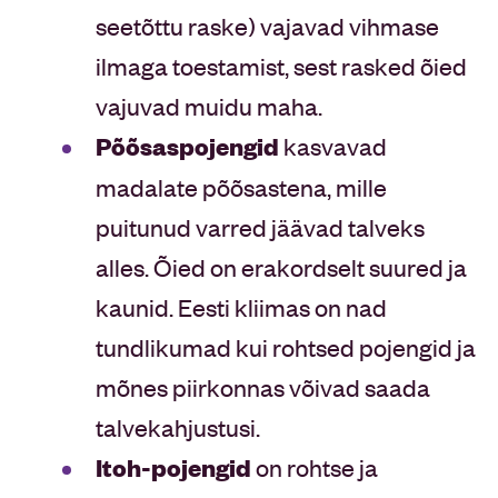
seetõttu raske) vajavad vihmase
ilmaga toestamist, sest rasked õied
vajuvad muidu maha.
Põõsaspojengid
kasvavad
madalate põõsastena, mille
puitunud varred jäävad talveks
alles. Õied on erakordselt suured ja
kaunid. Eesti kliimas on nad
tundlikumad kui rohtsed pojengid ja
mõnes piirkonnas võivad saada
talvekahjustusi.
Itoh-pojengid
on rohtse ja