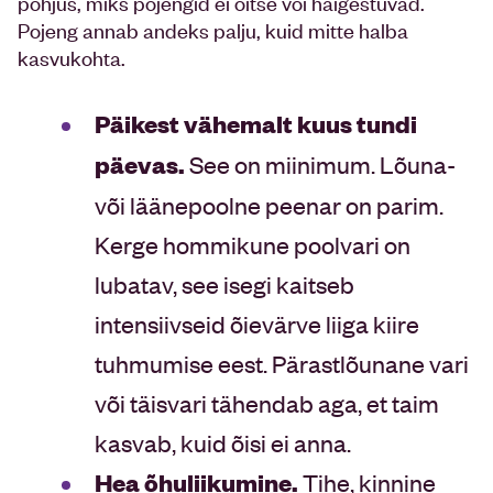
põhjus, miks pojengid ei õitse või haigestuvad.
Pojeng annab andeks palju, kuid mitte halba
kasvukohta.
Päikest vähemalt kuus tundi
päevas.
See on miinimum. Lõuna-
või läänepoolne peenar on parim.
Kerge hommikune poolvari on
lubatav, see isegi kaitseb
intensiivseid õievärve liiga kiire
tuhmumise eest. Pärastlõunane vari
või täisvari tähendab aga, et taim
kasvab, kuid õisi ei anna.
Hea õhuliikumine.
Tihe, kinnine