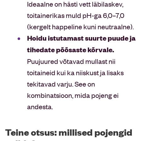
Ideaalne on hästi vett läbilaskev,
toitainerikas muld pH-ga 6,0–7,0
(kergelt happeline kuni neutraalne).
Hoidu istutamast suurte puude ja
tihedate põõsaste kõrvale.
Puujuured võtavad mullast nii
toitaineid kui ka niiskust ja lisaks
tekitavad varju. See on
kombinatsioon, mida pojeng ei
andesta.
Teine otsus: millised pojengid