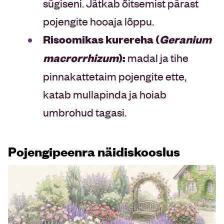
sügiseni. Jätkab õitsemist pärast
pojengite hooaja lõppu.
Risoomikas kurereha (
Geranium
macrorrhizum
):
madal ja tihe
pinnakattetaim pojengite ette,
katab mullapinda ja hoiab
umbrohud tagasi.
Pojengipeenra näidiskooslus