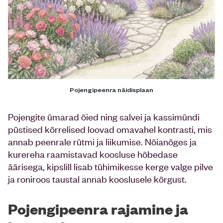
Pojengipeenra näidisplaan
Pojengite ümarad õied ning salvei ja kassimündi
püstised kõrrelised loovad omavahel kontrasti, mis
annab peenrale rütmi ja liikumise. Nõianõges ja
kurereha raamistavad koosluse hõbedase
äärisega, kipslill lisab tühimikesse kerge valge pilve
ja roniroos taustal annab kooslusele kõrgust.
Pojengipeenra rajamine ja