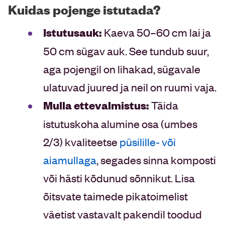
Kuidas pojenge istutada?
Istutusauk:
Kaeva 50–60 cm lai ja
50 cm sügav auk. See tundub suur,
aga pojengil on lihakad, sügavale
ulatuvad juured ja neil on ruumi vaja.
Mulla ettevalmistus:
Täida
istutuskoha alumine osa (umbes
2/3) kvaliteetse
püsilille- või
aiamullaga
, segades sinna komposti
või hästi kõdunud sõnnikut. Lisa
õitsvate taimede pikatoimelist
väetist vastavalt pakendil toodud