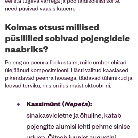
eelista tugeva varrega ja pooltäidisõielisi sorte,
need püsivad vaasis kauem.
Kolmas otsus: millised
püsililled sobivad pojengidele
naabriks?
Pojeng on peenra fookustaim, mille ümber ehitad
ülejäänud kompositsiooni. Hästi valitud kaaslased
pikendavad peenra hooaega, täidavad tühimikud ja
loovad terviku, mis on ilus maist oktoobrini.
Kassimünt (
Nepeta
):
sinakasvioletne ja õhuline, katab
pojengite alumisi lehti pehme sinise
uduga. Õitseb juunist augustini,