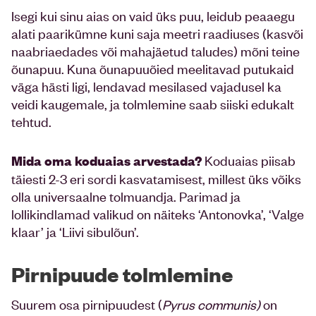
Isegi kui sinu aias on vaid üks puu, leidub peaaegu
alati paarikümne kuni saja meetri raadiuses (kasvõi
naabriaedades või mahajäetud taludes) mõni teine
õunapuu. Kuna õunapuuõied meelitavad putukaid
väga hästi ligi, lendavad mesilased vajadusel ka
veidi kaugemale, ja tolmlemine saab siiski edukalt
tehtud.
Koduaias piisab
Mida oma koduaias arvestada?
täiesti 2-3 eri sordi kasvatamisest, millest üks võiks
olla universaalne tolmuandja. Parimad ja
lollikindlamad valikud on näiteks ‘Antonovka’, ‘Valge
klaar’ ja ‘Liivi sibulõun’.
Pirnipuude tolmlemine
Suurem osa pirnipuudest (
Pyrus communis)
on