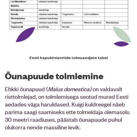
Eesti hapukirsisortide tolmuandjate tabel
Õunapuude tolmlemine
Ehkki õunapuud (
Malus domestica)
on valdavalt
risttolmlejad, on tolmlemisega seotud mured Eesti
aedades väga haruldased. Kuigi kuldreegel näeb
parima saagi saamiseks ette tolmeldaja olemasolu
30 meetri raadiuses, päästab õunapuude puhul
olukorra nende massiline levik.