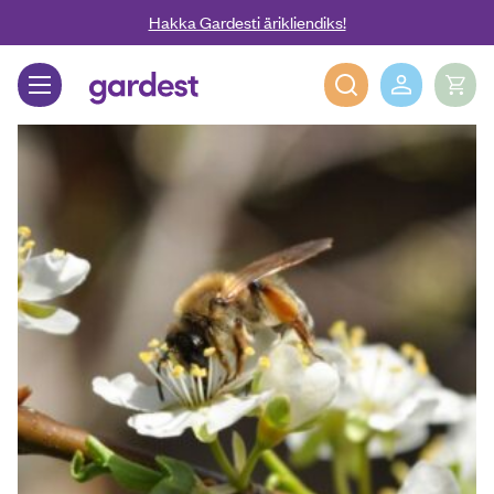
Liigu edasi põhisisu juurde
Hakka Gardesti ärikliendiks!
Gardest