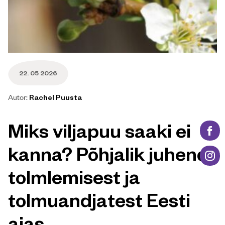
Blogi info
22. 05 2026
Autor:
Rachel Puusta
Blogi peamine osa
Miks viljapuu saaki ei
kanna? Põhjalik juhend
tolmlemisest ja
tolmuandjatest Eesti
aias