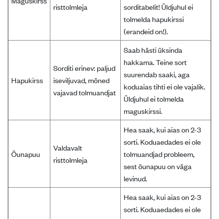
Maguskirss
risttolmleja
sorditabelit! Üldjuhul ei
tolmelda hapukirssi
(erandeid on!).
Saab hästi üksinda
hakkama. Teine sort
Sorditi erinev: paljud
suurendab saaki, aga
Hapukirss
iseviljuvad, mõned
koduaias tihti ei ole vajalik.
vajavad tolmuandjat
Üldjuhul ei tolmelda
maguskirssi.
Hea saak, kui aias on 2-3
sorti. Koduaedades ei ole
Valdavalt
Õunapuu
tolmuandjad probleem,
risttolmleja
sest õunapuu on väga
levinud.
Hea saak, kui aias on 2-3
sorti. Koduaedades ei ole