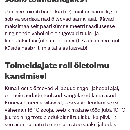
Jah, see toimib hästi, kui tegemist on sama liigi ja
sobiva sordiga, nad õitsevad samal ajal, jäävad
maksimaalselt paarikümne meetri raadiusesse
ning nende vahel ei ole tugevaid tuule- ja
lennutakistusi (nt suuri hooneid). Alati on hea mõte
küsida naabrilt, mis tal aias kasvab!
Tolmeldajate roll õietolmu
kandmisel
Kuna Eestis õitsevad viljapuud sageli jahedal ajal,
on meie aedade tõelised kangelased kimalased.
Erinevalt meemesilasest, kes vajab lendamiseks
vähemalt 16 °C sooja, teeb kimalane tööd juba 10 °C
juures ning trotsib edukalt nii tuult kui ka pilvi. Et
see asendamatu tolmeldamistöö saaks jahedas