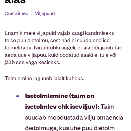
Õuetaimed
Viljapuud
Enamik meie viljapuid vajab saagi kandmiseks
teise puu õietolmu, sest nad ei suuda end ise
tolmeldada. Nii juhtubki sageli, et aiapidaja istutab
aeda uue viljapuu, kuid oodatud saaki ei tule või
jääb see väga kesiseks.
Tolmlemine jaguneb laialt kaheks:
Isetolmlemine (
taim on
isetolmlev ehk iseviljuv
):
Taim
suudab moodustada vilju omaenda
õietolmuga, kus ühe puu õietolm