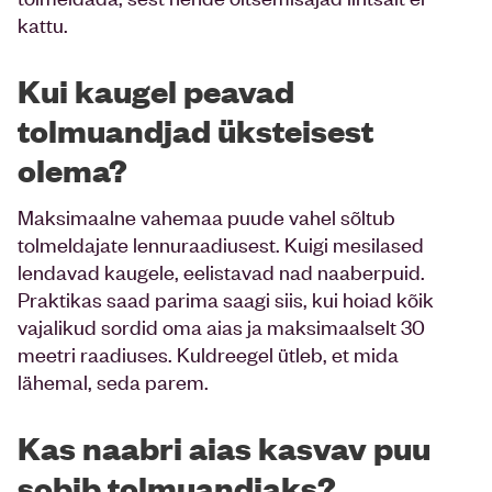
kattu.
Kui kaugel peavad
tolmuandjad üksteisest
olema?
Maksimaalne vahemaa puude vahel sõltub
tolmeldajate lennuraadiusest. Kuigi mesilased
lendavad kaugele, eelistavad nad naaberpuid.
Praktikas saad parima saagi siis, kui hoiad kõik
vajalikud sordid oma aias ja maksimaalselt 30
meetri raadiuses. Kuldreegel ütleb, et mida
lähemal, seda parem.
Kas naabri aias kasvav puu
sobib
tolmuandjaks
?