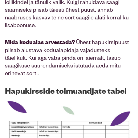
lollikindel ja tänulik valik. Kuigi rahuldava saagi
saamiseks piisab täiesti ühest puust, annab
naabruses kasvav teine sort saagile alati korraliku
lisaboonuse.
Ühest hapukirsipuust
Mida koduaias arvestada?
piisab alustava koduaiapidaja vajadusteks
täielikult. Kui aga vaba pinda on laiemalt, tasub
saagikuse suurendamiseks istutada aeda mitu
erinevat sorti.
Hapukirsside tolmuandjate tabel