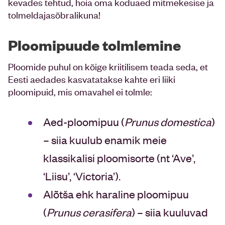
kevades tehtud, hoia oma koduaed mitmekesise ja
tolmeldajasõbralikuna!
Ploomipuude tolmlemine
Ploomide puhul on kõige kriitilisem teada seda, et
Eesti aedades kasvatatakse kahte eri liiki
ploomipuid, mis omavahel ei tolmle:
Aed-ploomipuu (
Prunus domestica
)
– siia kuulub enamik meie
klassikalisi ploomisorte (nt ‘Ave’,
‘Liisu’, ‘Victoria’).
Alõtša ehk haraline ploomipuu
(
Prunus cerasifera
) – siia kuuluvad