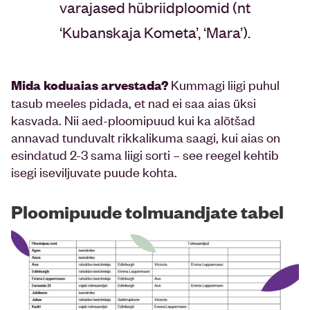
varajased hübriidploomid (nt
‘Kubanskaja Kometa’, ‘Mara’).
Kummagi liigi puhul
Mida koduaias arvestada?
tasub meeles pidada, et nad ei saa aias üksi
kasvada. Nii aed-ploomipuud kui ka alõtšad
annavad tunduvalt rikkalikuma saagi, kui aias on
esindatud 2-3 sama liigi sorti – see reegel kehtib
isegi iseviljuvate puude kohta.
Ploomipuude tolmuandjate tabel