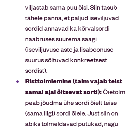
viljastab sama puu õisi. Siin tasub
tähele panna, et paljud iseviljuvad
sordid annavad ka kõrvalsordi
naabruses suurema saagi
(iseviljuvuse aste ja lisaboonuse
suurus sõltuvad konkreetsest
sordist).
Risttolmlemine (
taim vajab teist
samal ajal õitseva
t sorti
):
Õietolm
peab jõudma ühe sordi õielt teise
(sama liigi) sordi õiele. Just siin on
abiks tolmeldavad putukad, nagu