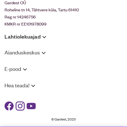
Gardest OÜ
Roheline tn 14, Tähtvere küla, Tartu 61410
Reg nr 14246756
KMKR nr EE101978099
Lahtiolekuajad
Aianduskeskus
E-pood
Hea teada!
© Gardest, 2023