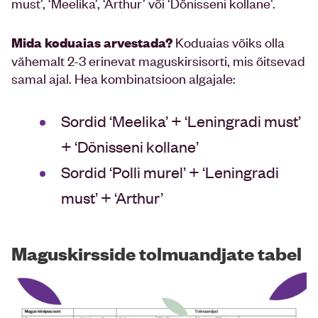
must’, ‘Meelika’, ‘Arthur’ või ‘Dönisseni kollane’.
Koduaias võiks olla
Mida koduaias arvestada?
vähemalt 2-3 erinevat maguskirsisorti, mis õitsevad
samal ajal. Hea kombinatsioon algajale:
Sordid ‘Meelika’ + ‘Leningradi must’
+ ‘Dönisseni kollane’
Sordid ‘Polli murel’ + ‘Leningradi
must’ + ‘Arthur’
Maguskirsside tolmuandjate tabel