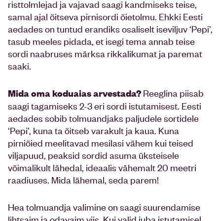
risttolmlejad ja vajavad saagi kandmiseks teise,
samal ajal õitseva pirnisordi õietolmu. Ehkki Eesti
aedades on tuntud erandiks osaliselt iseviljuv ‘Pepi’,
tasub meeles pidada, et isegi tema annab teise
sordi naabruses märksa rikkalikumat ja paremat
saaki.
Reeglina piisab
Mida oma koduaias arvestada?
saagi tagamiseks 2-3 eri sordi istutamisest. Eesti
aedades sobib tolmuandjaks paljudele sortidele
‘Pepi’, kuna ta õitseb varakult ja kaua. Kuna
pirniõied meelitavad mesilasi vähem kui teised
viljapuud, peaksid sordid asuma üksteisele
võimalikult lähedal, ideaalis vähemalt 20 meetri
raadiuses. Mida lähemal, seda parem!
Hea tolmuandja valimine on saagi suurendamise
lihtsaim ja odavaim viis. Kui valid juba istutamisel