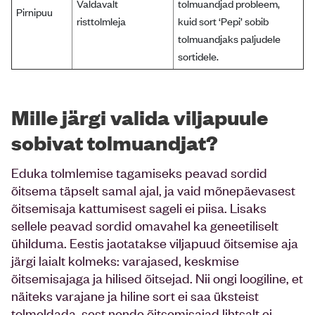
Valdavalt
tolmuandjad probleem,
Pirnipuu
risttolmleja
kuid sort ‘Pepi’ sobib
tolmuandjaks paljudele
sortidele.
Mille järgi valida viljapuule
sobivat tolmuandjat?
Eduka tolmlemise tagamiseks peavad sordid
õitsema täpselt samal ajal, ja vaid mõnepäevasest
õitsemisaja kattumisest sageli ei piisa. Lisaks
sellele peavad sordid omavahel ka geneetiliselt
ühilduma. Eestis jaotatakse viljapuud õitsemise aja
järgi laialt kolmeks: varajased, keskmise
õitsemisajaga ja hilised õitsejad. Nii ongi loogiline, et
näiteks varajane ja hiline sort ei saa üksteist
tolmeldada, sest nende õitsemisajad lihtsalt ei