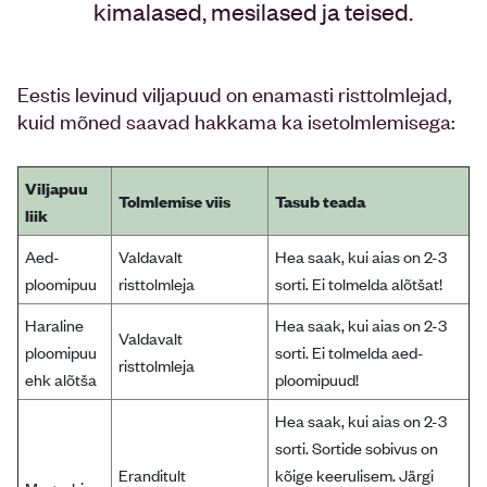
kimalased, mesilased ja teised.
Eestis levinud viljapuud on enamasti risttolmlejad,
kuid mõned saavad hakkama ka isetolmlemisega:
Viljapuu
Tolmlemise viis
Tasub teada
liik
Aed-
Valdavalt
Hea saak, kui aias on 2-3
ploomipuu
risttolmleja
sorti. Ei tolmelda alõtšat!
Haraline
Hea saak, kui aias on 2-3
Valdavalt
ploomipuu
sorti. Ei tolmelda aed-
risttolmleja
ehk alõtša
ploomipuud!
Hea saak, kui aias on 2-3
sorti. Sortide sobivus on
Eranditult
kõige keerulisem. Järgi