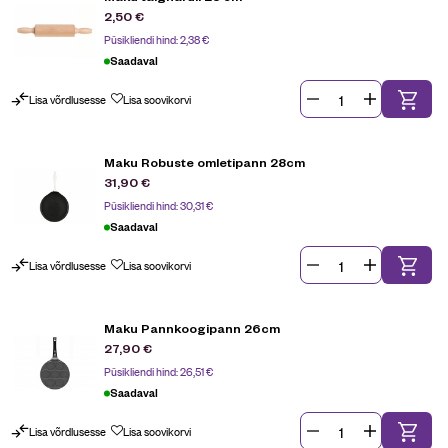
2,50
€
Püsikliendi hind:
2,38
€
Saadaval
Lisa võrdlusesse
Lisa soovikorvi
Maku Robuste omletipann 28cm
31,90
€
Püsikliendi hind:
30,31
€
Saadaval
Lisa võrdlusesse
Lisa soovikorvi
Maku Pannkoogipann 26cm
27,90
€
Püsikliendi hind:
26,51
€
Saadaval
Lisa võrdlusesse
Lisa soovikorvi