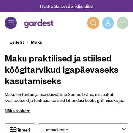
Liigu edasi põhisisu juurde
Hakka Gardesti ärikliendiks!
Gardest
Esileht
Maku
Maku praktilised ja stiilsed
köögitarvikud igapäevaseks
kasutamiseks
Maku on tuntud ja usaldusväärne Soome bränd, mis pakub
kvaliteetseid ja funktsionaalseid lahendusi kööki, grillimiseks ja
majapidamisse. Maku tooted on loodud lihtsust, vastupidavust ja
Näita rohkem
kasutusmugavust silmas pidades, et igapäevased toimetused
oleksid mugavamad ja nauditavamad. Maku valikust leiad laia
sortimendi köögitarvikuid ja köögitarbeid, sealhulgas potid ja
Filtreeri
pannid, lõikelauad, noad, köögiriistad, serveerimisnõud,