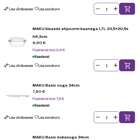
Lisa võrdlusesse
Lisa soovikorvi
MAKU klaasist ahjuvorm kaanega 1,7L 23,5×20,5x
h9,3cm
9,90
€
Püsikliendi hind:
9,41
€
Saadaval
Lisa võrdlusesse
Lisa soovikorvi
MAKU Basic nuga 34cm
7,90
€
Püsikliendi hind:
7,51
€
Saadaval
Lisa võrdlusesse
Lisa soovikorvi
MAKU Basic kokanuga 34cm