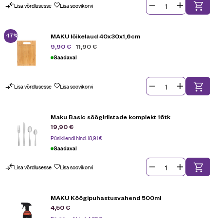
Lisa võrdlusesse
Lisa soovikorvi
-17%
MAKU lõikelaud 40x30x1,6cm
11,90
€
9,90
€
Saadaval
Lisa võrdlusesse
Lisa soovikorvi
Maku Basic söögiriistade komplekt 16tk
19,90
€
Püsikliendi hind:
18,91
€
Saadaval
Lisa võrdlusesse
Lisa soovikorvi
MAKU Köögipuhastusvahend 500ml
4,50
€