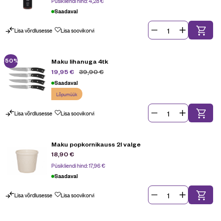
Püsikliendi hind:
4,28
€
Saadaval
Lisa võrdlusesse
Lisa soovikorvi
-50%
Maku lihanuga 4tk
39,90
€
19,95
€
Saadaval
Lõpumüük
Lisa võrdlusesse
Lisa soovikorvi
Maku popkornikauss 2l valge
18,90
€
Püsikliendi hind:
17,96
€
Saadaval
Lisa võrdlusesse
Lisa soovikorvi