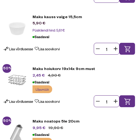
Maku kauss valge 15,5cm
5,90
€
Püsikliendi hind:
5,61
€
Saadaval
Lisa võrdlusesse
Lisa soovikorvi
-50%
Maku hoiukorv 19x14x 9cm must
4,90
€
2,45
€
Saadaval
Lõpumüük
Lisa võrdlusesse
Lisa soovikorvi
-50%
Maku noatops 5le 20cm
19,90
€
9,95
€
Saadaval