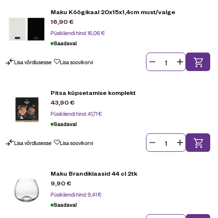
Maku Köögikaal 20x15x1,4cm must/valge
16,90
€
Püsikliendi hind:
16,06
€
Saadaval
Lisa võrdlusesse
Lisa soovikorvi
Pitsa küpsetamise komplekt
43,90
€
Püsikliendi hind:
41,71
€
Saadaval
Lisa võrdlusesse
Lisa soovikorvi
Maku Brandiklaasid 44 cl 2tk
9,90
€
Püsikliendi hind:
9,41
€
Saadaval