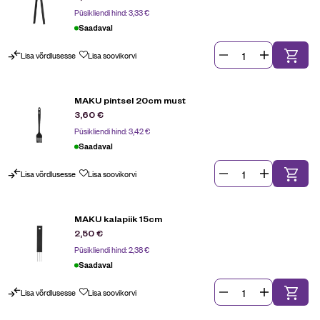
Püsikliendi hind:
3,33
€
Saadaval
Lisa võrdlusesse
Lisa soovikorvi
MAKU pintsel 20cm must
3,60
€
Püsikliendi hind:
3,42
€
Saadaval
Lisa võrdlusesse
Lisa soovikorvi
MAKU kalapiik 15cm
2,50
€
Püsikliendi hind:
2,38
€
Saadaval
Lisa võrdlusesse
Lisa soovikorvi