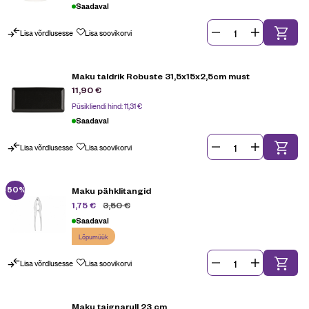
Saadaval
Lisa võrdlusesse
Lisa soovikorvi
Maku taldrik Robuste 31,5x15x2,5cm must
11,90
€
Püsikliendi hind:
11,31
€
Saadaval
Lisa võrdlusesse
Lisa soovikorvi
-50%
Maku pähklitangid
3,50
€
1,75
€
Saadaval
Lõpumüük
Lisa võrdlusesse
Lisa soovikorvi
Maku taignarull 23 cm