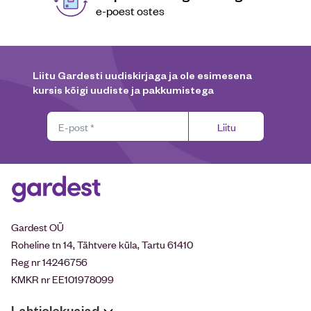
e-poest ostes
Liitu Gardesti uudiskirjaga ja ole esimesena
kursis kõigi uudiste ja pakkumistega
Liitu
Gardest OÜ
Roheline tn 14, Tähtvere küla, Tartu 61410
Reg nr 14246756
KMKR nr EE101978099
Lahtiolekuajad