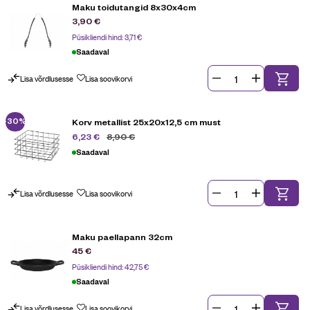
Maku toidutangid 8x30x4cm
3,90
€
Püsikliendi hind:
3,71
€
Saadaval
Lisa võrdlusesse
Lisa soovikorvi
-30%
Korv metallist 25x20x12,5 cm must
8,90
€
6,23
€
Saadaval
Lisa võrdlusesse
Lisa soovikorvi
Maku paellapann 32cm
45
€
Püsikliendi hind:
42,75
€
Saadaval
Lisa võrdlusesse
Lisa soovikorvi