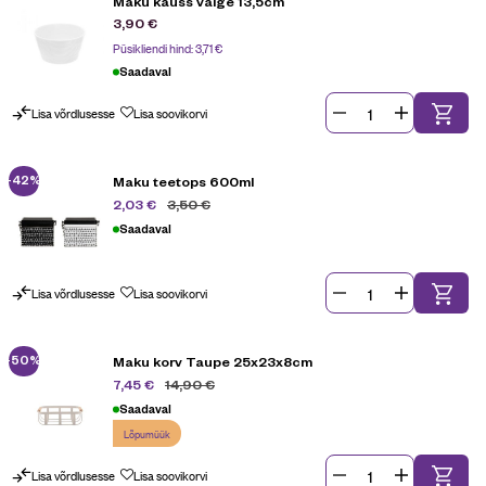
Maku kauss valge 13,5cm
3,90
€
Püsikliendi hind:
3,71
€
Saadaval
Lisa võrdlusesse
Lisa soovikorvi
-42%
Maku teetops 600ml
3,50
€
2,03
€
Saadaval
Lisa võrdlusesse
Lisa soovikorvi
-50%
Maku korv Taupe 25x23x8cm
14,90
€
7,45
€
Saadaval
Lõpumüük
Lisa võrdlusesse
Lisa soovikorvi