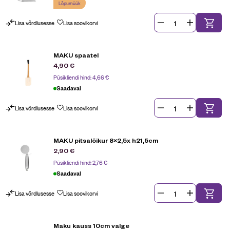
Lõpumüük
Lisa võrdlusesse
Lisa soovikorvi
MAKU spaatel
4,90
€
Püsikliendi hind:
4,66
€
Saadaval
Lisa võrdlusesse
Lisa soovikorvi
MAKU pitsalõikur 8×2,5x h21,5cm
2,90
€
Püsikliendi hind:
2,76
€
Saadaval
Lisa võrdlusesse
Lisa soovikorvi
Maku kauss 10cm valge