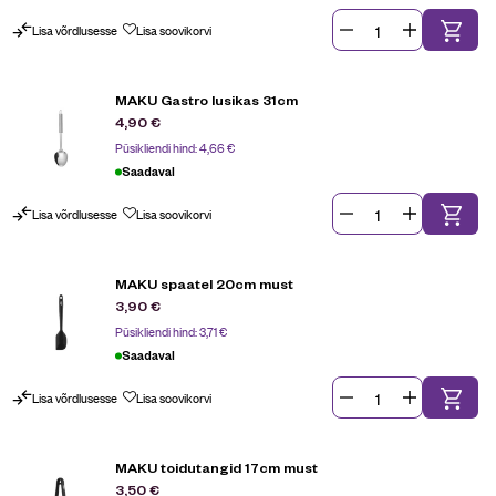
Lisa võrdlusesse
Lisa soovikorvi
MAKU Gastro lusikas 31cm
4,90
€
Püsikliendi hind:
4,66
€
Saadaval
Lisa võrdlusesse
Lisa soovikorvi
MAKU spaatel 20cm must
3,90
€
Püsikliendi hind:
3,71
€
Saadaval
Lisa võrdlusesse
Lisa soovikorvi
MAKU toidutangid 17cm must
3,50
€