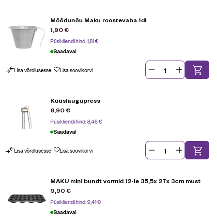
Mõõdunõu Maku roostevaba 1dl
1,90
€
Püsikliendi hind:
1,81
€
Saadaval
Lisa võrdlusesse
Lisa soovikorvi
Küüslaugupress
8,90
€
Püsikliendi hind:
8,46
€
Saadaval
Lisa võrdlusesse
Lisa soovikorvi
MAKU mini bundt vormid 12-le 35,5x 27x 3cm must
9,90
€
Püsikliendi hind:
9,41
€
Saadaval