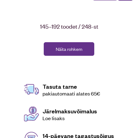
145–192 toodet / 248-st
Näita rohkem
Tasuta tarne
pakiautomaati alates 65€
Järelmaksuvõimalus
Loe lisaks
14-päevane tagastusõigus