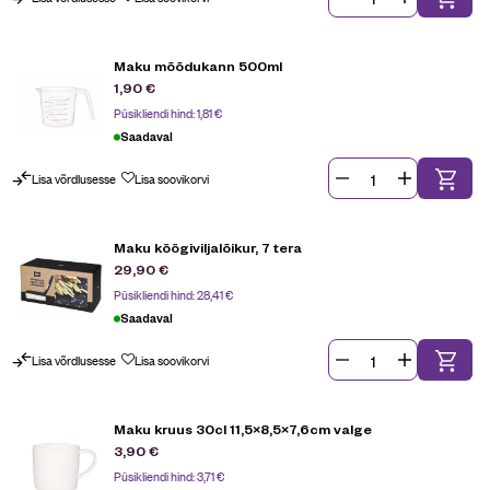
Maku mõõdukann 500ml
1,90
€
Püsikliendi hind:
1,81
€
Saadaval
Lisa võrdlusesse
Lisa soovikorvi
Maku köögiviljalõikur, 7 tera
29,90
€
Püsikliendi hind:
28,41
€
Saadaval
Lisa võrdlusesse
Lisa soovikorvi
Maku kruus 30cl 11,5×8,5×7,6cm valge
3,90
€
Püsikliendi hind:
3,71
€