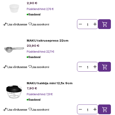
2,90
€
Püsikliendi hind:
2,76
€
Saadaval
Lisa võrdlusesse
Lisa soovikorvi
MAKU tsitrusepress 22cm
23,90
€
Püsikliendi hind:
22,71
€
Saadaval
Lisa võrdlusesse
Lisa soovikorvi
MAKU hakkija mini 12,5x 9cm
7,90
€
Püsikliendi hind:
7,51
€
Saadaval
Lisa võrdlusesse
Lisa soovikorvi