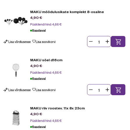
MAKU mõõdulusikate komplekt 8-osaline
4,90
€
Püsikliendi hind:
4,66
€
Saadaval
Lisa võrdlusesse
Lisa soovikorvi
MAKU sõel d16cm
4,90
€
Püsikliendi hind:
4,66
€
Saadaval
Lisa võrdlusesse
Lisa soovikorvi
MAKU riiv roostev. 11x 8x 23cm
4,90
€
Püsikliendi hind:
4,66
€
Saadaval