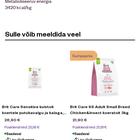
Metaboliseeruv energia
3420 kcal/kg
Sulle võib meeldida veel
Kampaania
Brit Care Sensitive kuivtoit
Brit Care SS Adult Small Breed
koertele putukavalgu ja kalaga,
Chicken&Insect koeratoit 3kg
3kg
26,90
€
21,90
€
Püsikliendi hind:
25,56
€
Püsikliendi hind:
20,81
€
Saadaval
Saadaval
Lisa võrdlusesse
Lisa võrdlusesse