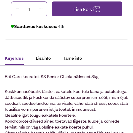
Kogus
Lisa korvi
4tk
Saadavus keskuses:
Lisainfo
Tarne info
Kirjeldus
Brit Care koeratoit SS Senior Chicken&Insect 3kg
Keskkonnasõbralik täistoit eakatele koertele kana ja putukatega.
Jätkusuutlik ja keskkonda säästev superpremium sööt, mis mõjub
soodsalt seedeelundkonna tervisele, vähendab stressi, soodustab
füüsilise vormi paranemist ja toetab immuunsust.
Ideaalne igat tõugu eakatele koertele.
Kondroprotektiivsed ained toetavad liigeste, luude ja kõhrede
tervist, mis on väga oluline eakate koerte puhul.
Gluteenivaba koostis sobib kõigile koertele ega põhjusta kaalus