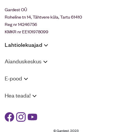
Gardest OÜ
Roheline tn 14, Tähtvere küla, Tartu 61410
Reg nr 14246756
KMKR nr EE101978099
Lahtiolekuajad
Aianduskeskus
E-pood
Hea teada!
© Gardest, 2023