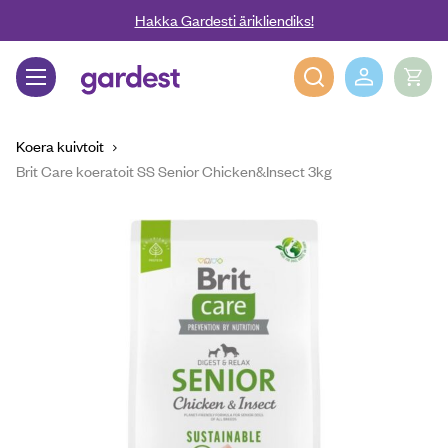
Liigu edasi põhisisu juurde
Hakka Gardesti ärikliendiks!
Gardest
Koera kuivtoit
Brit Care koeratoit SS Senior Chicken&Insect 3kg