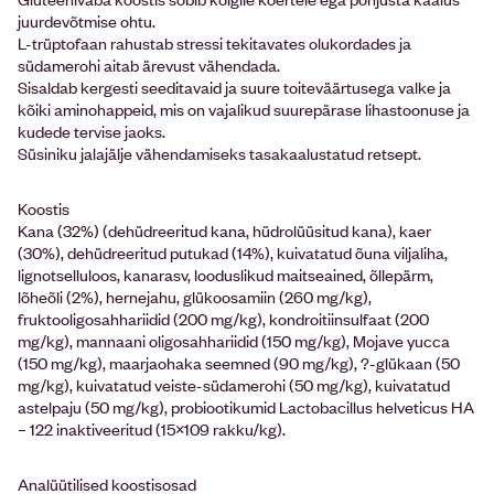
juurdevõtmise ohtu.
L-trüptofaan rahustab stressi tekitavates olukordades ja
südamerohi aitab ärevust vähendada.
Sisaldab kergesti seeditavaid ja suure toiteväärtusega valke ja
kõiki aminohappeid, mis on vajalikud suurepärase lihastoonuse ja
kudede tervise jaoks.
Süsiniku jalajälje vähendamiseks tasakaalustatud retsept.
Koostis
Kana (32%) (dehüdreeritud kana, hüdrolüüsitud kana), kaer
(30%), dehüdreeritud putukad (14%), kuivatatud õuna viljaliha,
lignotselluloos, kanarasv, looduslikud maitseained, õllepärm,
lõheõli (2%), hernejahu, glükoosamiin (260 mg/kg),
fruktooligosahhariidid (200 mg/kg), kondroitiinsulfaat (200
mg/kg), mannaani oligosahhariidid (150 mg/kg), Mojave yucca
(150 mg/kg), maarjaohaka seemned (90 mg/kg), ?-glükaan (50
mg/kg), kuivatatud veiste-südamerohi (50 mg/kg), kuivatatud
astelpaju (50 mg/kg), probiootikumid Lactobacillus helveticus HA
– 122 inaktiveeritud (15×109 rakku/kg).
Analüütilised koostisosad