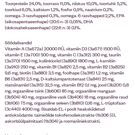
Toorproteiin 24,0%, toorrasv 11,0%, niiskus 10,0%, toortuhk 5,2%,
toorkiud 6,0%, kaltsium 1,2%, fosfor 0,9%, naatrium 0,2%,
oomega-3 rasvhapped 0,3%, oomega-6 rasvhapped 2,2%, EPA
(eikosapentaeenhape) (20:5 n-3) 0,05%, DHA
(dokosaheksaeenhape) (22:6 n-3) 0,1%.
Söödalisandid
Vitamiin A (3a672a) 20000 RÜ, vitamiin D3 (3a671) 1500 RÜ,
vitamiin E (3a700) 500 mg, vitamiin C (3a312) 300 mg, tauriin
(3a370) 1500 mg, koliinkloriid (3a890) 1800 mg, L-karnitiin
(3a910) 250 mg, vitamiin B1 (3a821) 2,5 mg, vitamiin B2 (3a825i)
9,6 mg, biotiin (3a880) 3,5 mg, foolhape (3a316) 1,2 mg, vitamiin
B6 (3a831) 2,5 mg, D-kaltsiumpantotenaat (3a841) 25 mg,
niatsiinamiid (3a315) 32,5 mg, vitamiin B12 0,1 mg, jood (3b201) 0,8
mg, orgaaniline tsink (3b606) 85 mg, orgaaniline mangaan
(3b504) 40 mg, orgaaniline vask (3b406) 18 mg, orgaaniline raud
(3b106) 75 mg, orgaaniline seleen (3b810) 0,16 mg, L-trüptofaan
(3c440) 4000 mg. Sisaldab EL-i poolt heakskiidetud
antioksüdante: taimeõlide tokoferooliekstrakte (1b306 (i)),
askorbüülpalmitaati (1b304) ja rosmariiniekstrakti.