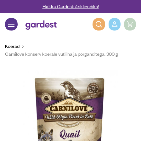
Liigu edasi põhisisu juurde
Hakka Gardesti ärikliendiks!
Gardest
Koerad
Carnilove konserv koerale vutiliha ja porganditega, 300 g