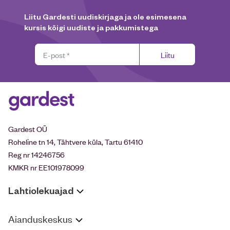
Liitu Gardesti uudiskirjaga ja ole esimesena
kursis kõigi uudiste ja pakkumistega
Liitu
Gardest OÜ
Roheline tn 14, Tähtvere küla, Tartu 61410
Reg nr 14246756
KMKR nr EE101978099
Lahtiolekuajad
Aianduskeskus