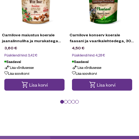
Carnilove maiustus koerale
Carnilove konserv koerale
jaanalinnuliha ja murakatega
faasani ja vaarikalehtedega, 300
200g
g
3,60
€
4,50
€
Püsikliendi hind:
3,42
€
Püsikliendi hind:
4,28
€
Saadaval
Saadaval
Lisa võrdlusesse
Lisa võrdlusesse
Kampaania
Lisa soovikorvi
Lisa soovikorvi
Lisa korvi
Lisa korvi