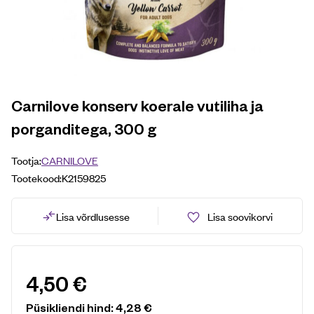
Carnilove konserv koerale vutiliha ja
porganditega, 300 g
Tootja:
CARNILOVE
Tootekood:
K2159825
Lisa võrdlusesse
Lisa soovikorvi
4,50
€
Püsikliendi hind:
4,28
€