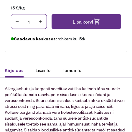
15
€
/kg
Kogus
Lisa korvi
rohkem kui 5tk
Saadavus keskuses:
Lisainfo
Tarne info
Kirjeldus
Allergiaohutu ja kergesti seeditav vutiliha kaitseb tänu suurele
polüküllastumata rasvhapete sisaldusele koera südant ja
veresoonkonda. Suur seleenisisaldus kaitseb rakke oksüdatiivse
stressi eest ning parandab nii naha, liigeste ja aju seisundit.
Kollane porgand alandab vere kolesteroolitaset, kaitstes nii
südant ja veresoonkonda, tänu suurele antioksüdantide
sisaldusele toetab see samal ajal immuunsust, naha tervist ja
nägemist. Sisaldab looduslikke antioksüdante: taimeõlist saadud