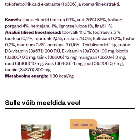
tokoferoolirikkaid ekstrakte (1b306) ja rosmariiniekstrakti.
Koostis
: liha ja elundid (kalkun 59%, vutt 26%) 85%, kollane
porgand 4%, hernejahu 1%, lignotselluloos 1%, linaõli 1%.
Analüütilised koostisosad:
toorvalk 11,0 %, toorrasv 7,5 %,
toorkiud 0,2%, toortuhk 2,5%, niiskus 78,0%, kaltsium 0,2%, fosfor
0,2%, naatrium 0,3%, oomega-3 0,15%. Toidulisandid 1 kg kohta:
D3-vitamiin (3a671) 200 RÜ, E-vitamiin (3a700) 100 mg, biotiin
(3a880) 0,5 mg, tsink (3b606) 12 mg, mangaan (3b504) 3 mg,
raud (3b106) 10 mg, vask (3b406) 4 mg, jood (3b201) 0,7 mg,
tauriin (3a370) 800 mg.
Metaboolne energia:
1130 kcal/kg
Sulle võib meeldida veel
Kampaania