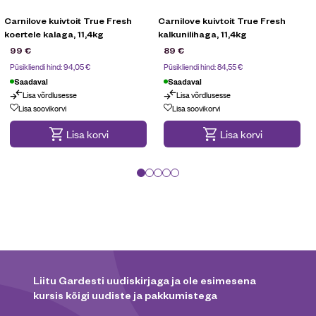
Carnilove kuivtoit True Fresh
Carnilove kuivtoit True Fresh
koertele kalaga, 11,4kg
kalkunilihaga, 11,4kg
99
€
89
€
Püsikliendi hind:
94,05
€
Püsikliendi hind:
84,55
€
Saadaval
Saadaval
Lisa võrdlusesse
Lisa võrdlusesse
Lisa soovikorvi
Lisa soovikorvi
Lisa korvi
Lisa korvi
Liitu Gardesti uudiskirjaga ja ole esimesena
kursis kõigi uudiste ja pakkumistega