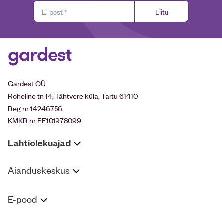
Liitu
Gardest OÜ
Roheline tn 14, Tähtvere küla, Tartu 61410
Reg nr 14246756
KMKR nr EE101978099
Lahtiolekuajad
Aianduskeskus
E-pood