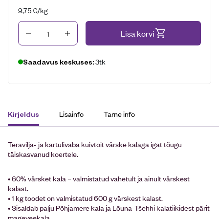
9,75
€
/kg
Kogus
Lisa korvi
3tk
Saadavus keskuses:
Lisainfo
Tarne info
Kirjeldus
Teravilja- ja kartulivaba kuivtoit värske kalaga igat tõugu
täiskasvanud koertele.
• 60% värsket kala – valmistatud vahetult ja ainult värskest
kalast.
• 1 kg toodet on valmistatud 600 g värskest kalast.
• Sisaldab palju Põhjamere kala ja Lõuna-Tšehhi kalatiikidest pärit
mageveekala.