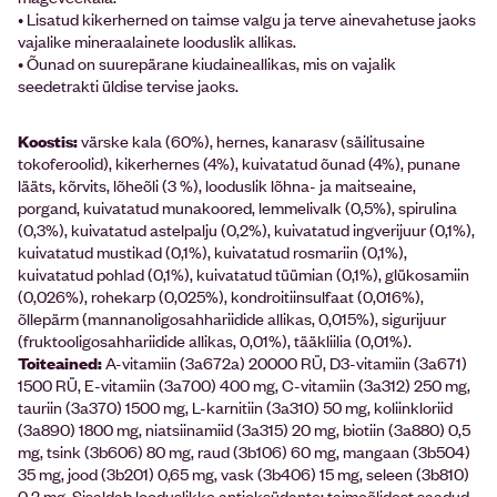
• Lisatud kikerherned on taimse valgu ja terve ainevahetuse jaoks
vajalike mineraalainete looduslik allikas.
• Õunad on suurepärane kiudaineallikas, mis on vajalik
seedetrakti üldise tervise jaoks.
Koostis:
värske kala (60%), hernes, kanarasv (säilitusaine
tokoferoolid), kikerhernes (4%), kuivatatud õunad (4%), punane
lääts, kõrvits, lõheõli (3 %), looduslik lõhna- ja maitseaine,
porgand, kuivatatud munakoored, lemmelivalk (0,5%), spirulina
(0,3%), kuivatatud astelpalju (0,2%), kuivatatud ingverijuur (0,1%),
kuivatatud mustikad (0,1%), kuivatatud rosmariin (0,1%),
kuivatatud pohlad (0,1%), kuivatatud tüümian (0,1%), glükosamiin
(0,026%), rohekarp (0,025%), kondroitiinsulfaat (0,016%),
õllepärm (mannanoligosahhariidide allikas, 0,015%), sigurijuur
(fruktooligosahhariidide allikas, 0,01%), tääkliilia (0,01%).
Toiteained:
A-vitamiin (3a672a) 20000 RÜ, D3-vitamiin (3a671)
1500 RÜ, E-vitamiin (3a700) 400 mg, C-vitamiin (3a312) 250 mg,
tauriin (3a370) 1500 mg, L-karnitiin (3a310) 50 mg, koliinkloriid
(3a890) 1800 mg, niatsiinamiid (3a315) 20 mg, biotiin (3a880) 0,5
mg, tsink (3b606) 80 mg, raud (3b106) 60 mg, mangaan (3b504)
35 mg, jood (3b201) 0,65 mg, vask (3b406) 15 mg, seleen (3b810)
0,2 mg. Sisaldab looduslikke antioksüdante: taimeõlidest saadud