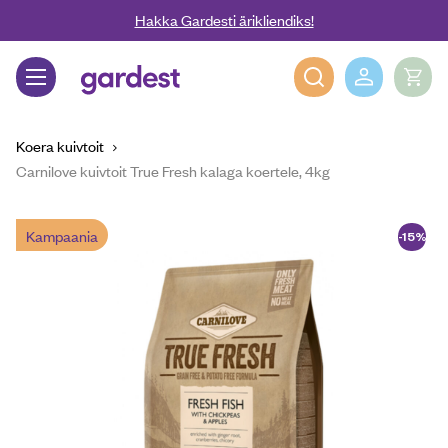
Liigu edasi põhisisu juurde
Hakka Gardesti ärikliendiks!
Gardest
Koera kuivtoit
Carnilove kuivtoit True Fresh kalaga koertele, 4kg
Kampaania
-15%