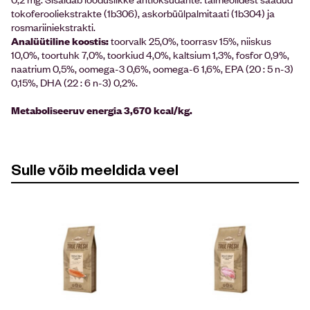
tokoferooliekstrakte (1b306), askorbüülpalmitaati (1b304) ja
rosmariiniekstrakti.
Analüütiline koostis:
toorvalk 25,0%, toorrasv 15%, niiskus
10,0%, toortuhk 7,0%, toorkiud 4,0%, kaltsium 1,3%, fosfor 0,9%,
naatrium 0,5%, oomega-3 0,6%, oomega-6 1,6%, EPA (20 : 5 n-3)
0,15%, DHA (22 : 6 n-3) 0,2%.
Metaboliseeruv energia 3,670 kcal/kg.
Sulle võib meeldida veel