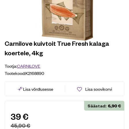
Carnilove kuivtoit True Fresh kalaga
koertele, 4kg
Tootja:
CARNILOVE
Tootekood:
K2168890
Lisa võrdlusesse
Lisa soovikorvi
6,90
€
Säästad:
39
€
45,90
€