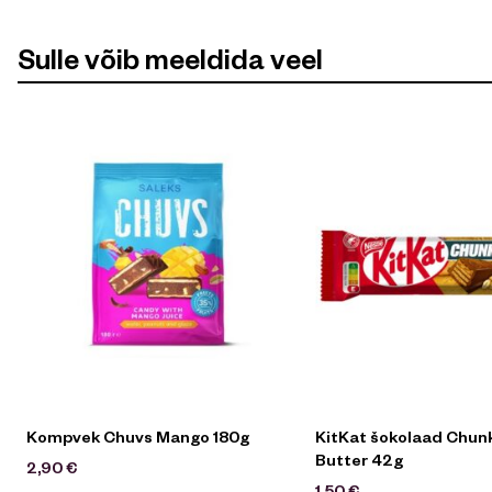
Sulle võib meeldida veel
Kompvek Chuvs Mango 180g
KitKat šokolaad Chun
Butter 42g
2,90
€
1,50
€