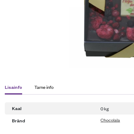
Tarne info
Lisainfo
0 kg
Kaal
Chocolala
Bränd