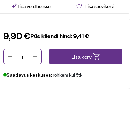
Lisa võrdlusesse
Lisa soovikorvi
9,90
€
Püsikliendi hind:
9,41
€
Kogus
Lisa korvi
rohkem kui 5tk
Saadavus keskuses: