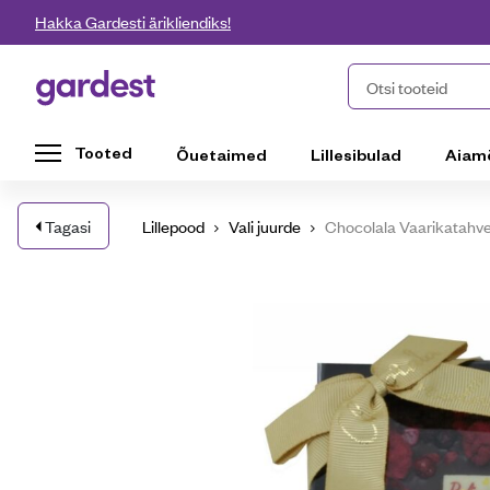
Liigu edasi põhisisu juurde
Hakka Gardesti ärikliendiks!
Gardest
Otsi tooteid
Tooted
Õuetaimed
Lillesibulad
Aiam
Tagasi
Lillepood
Vali juurde
Chocolala Vaarikatahve