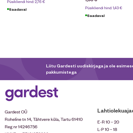
Püsikliendi hind:
2,76
€
Püsikliendi hind:
1,43
€
Saadaval
Saadaval
Liitu Gardesti uudiskirjaga ja ole esimese
pakkumistega
Lahtiolekuaja
Gardest OÜ
Roheline tn 14, Tähtvere küla, Tartu 61410
E-R 10 – 20
Reg nr 14246756
L-P 10 – 18