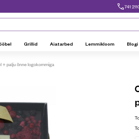
741 211
ööbel
Grillid
Aiatarbed
Lemmikloom
Blogi
l + palju õnne logokommiga
To
T