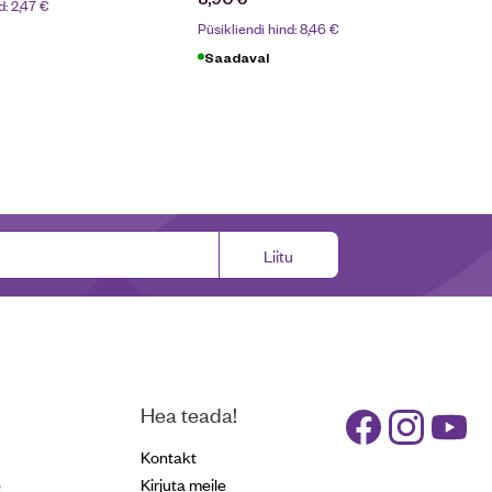
d:
2,47
€
Püsikliendi hind:
8,46
€
Saadaval
Liitu
Hea teada!
Kontakt
e
Kirjuta meile