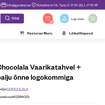
0
info@gardest.ee
Roheline tn 14, Tartu E-R 10-20, L-P 10-18
Otsi
Logi sisse
0
Restoran Muru
Lõikelillepood
Chocolala Vaarikatahvel +
palju õnne logokommiga
otja:
CHOCOLALA
ootekood:
K2284033