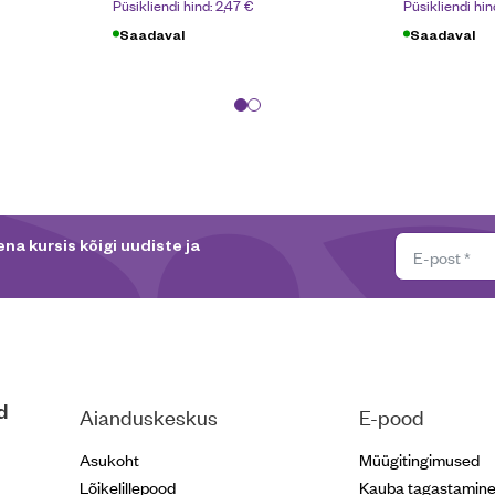
Püsikliendi hind:
2,47
€
Püsikliendi hin
Saadaval
Saadaval
na kursis kõigi uudiste ja
d
Aianduskeskus
E-pood
Asukoht
Müügitingimused
Lõikelillepood
Kauba tagastamin