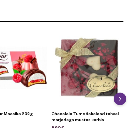
ur Maasika 232g
Chocolala Tume šokolaad tahvel
marjadega mustas karbis
8,90
€