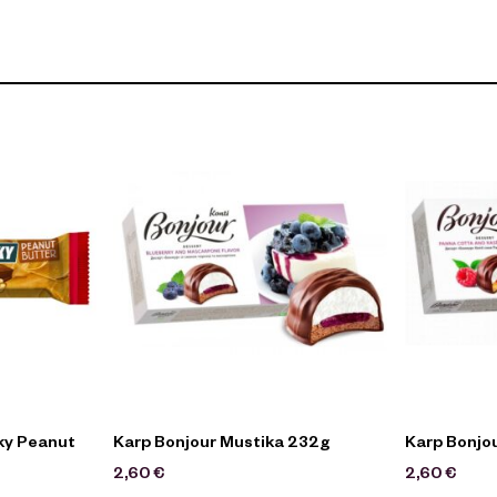
ky Peanut
Karp Bonjour Mustika 232g
Karp Bonjo
2,60
€
2,60
€