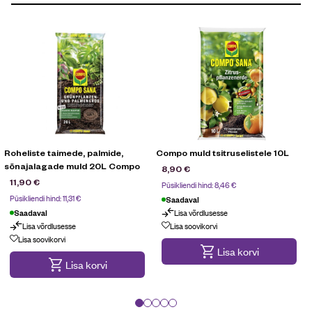
Roheliste taimede, palmide,
Compo muld tsitruselistele 10L
sõnajalagade muld 20L Compo
8,90
€
11,90
€
Püsikliendi hind:
8,46
€
Püsikliendi hind:
11,31
€
Saadaval
Lisa võrdlusesse
Saadaval
Lisa võrdlusesse
Lisa soovikorvi
Lisa soovikorvi
Lisa korvi
Lisa korvi