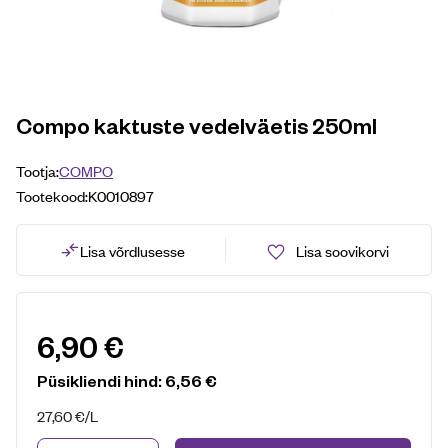
Compo kaktuste vedelväetis 250ml
Tootja:
COMPO
Tootekood:
K0010897
Lisa võrdlusesse
Lisa soovikorvi
6,90
€
Püsikliendi hind:
6,56
€
27,60
€
/L