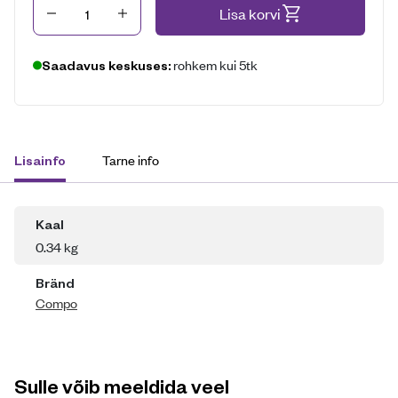
Kogus
Lisa korvi
rohkem kui 5tk
Saadavus keskuses:
Tarne info
Lisainfo
Kaal
0.34 kg
Bränd
Compo
Sulle võib meeldida veel