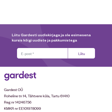
Liitu Gardesti uudiskirjaga ja ole esimesena
kursis kõigi uudiste ja pakkumistega
Liitu
Gardest OÜ
Roheline tn 14, Tähtvere küla, Tartu 61410
Reg nr 14246756
KMKR nr EE101978099