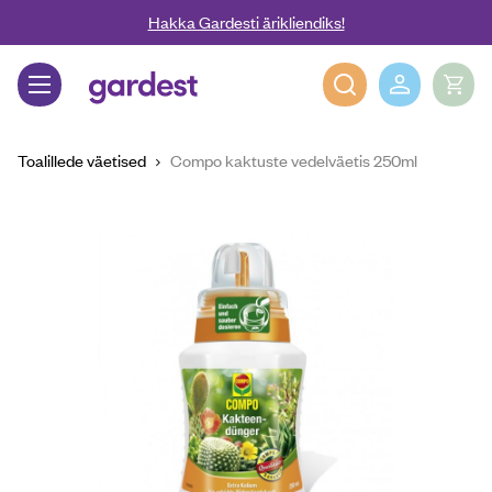
Liigu edasi põhisisu juurde
Hakka Gardesti ärikliendiks!
Gardest
Toalillede väetised
Compo kaktuste vedelväetis 250ml