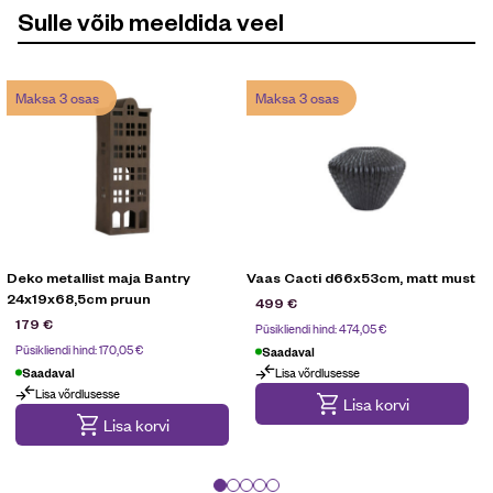
Sulle võib meeldida veel
Maksa 3 osas
Maksa 3 osas
Deko metallist maja Bantry
Vaas Cacti d66x53cm, matt must
24x19x68,5cm pruun
499
€
179
€
Püsikliendi hind:
474,05
€
Püsikliendi hind:
170,05
€
Saadaval
Lisa võrdlusesse
Saadaval
Maksa 3 osas
Lisa võrdlusesse
Maksa 3 osas
Lisa korvi
Lisa korvi