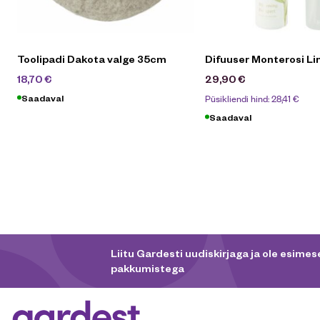
Toolipadi Dakota valge 35cm
Difuuser Monterosi Li
24,90
€
18,70
€
29,90
€
Püsikliendi hind:
28,41
€
Saadaval
Saadaval
Liitu Gardesti uudiskirjaga ja ole esimese
pakkumistega