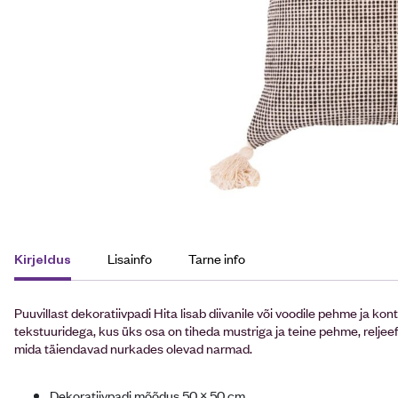
Lisainfo
Tarne info
Kirjeldus
Puuvillast dekoratiivpadi Hita lisab diivanile või voodile pehme ja ko
tekstuuridega, kus üks osa on tiheda mustriga ja teine pehme, reljee
mida täiendavad nurkades olevad narmad.
Dekoratiivpadi mõõdus 50 × 50 cm.