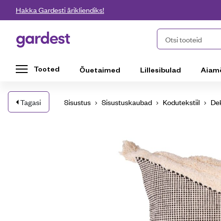
Liigu edasi põhisisu juurde
Hakka Gardesti ärikliendiks!
Gardest
Otsi tooteid
Tooted
Õuetaimed
Lillesibulad
Aiam
Tagasi
Sisustus
Sisustuskaubad
Kodutekstiil
Dek