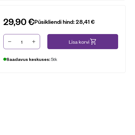
29,90
€
Püsikliendi hind:
28,41
€
Kogus
Lisa korvi
5tk
Saadavus keskuses: