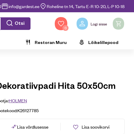
0
info@gardest.ee
Roheline tn 14, Tartu E-R 10-20, L-P 10-18
Otsi
Logi sisse
0
Restoran Muru
Lõikelillepood
Dekoratiivpadi Hita 50x50cm
otja:
HOLMEN
ootekood:
K26127785
Lisa võrdlusesse
Lisa soovikorvi