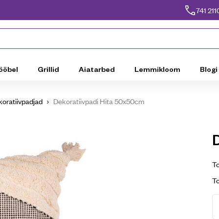
741 211
ööbel
Grillid
Aiatarbed
Lemmikloom
Blogi
oratiivpadjad
Dekoratiivpadi Hita 50x50cm
To
T