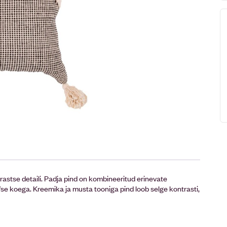
ntrastse detaili. Padja pind on kombineeritud erinevate
fse koega. Kreemika ja musta tooniga pind loob selge kontrasti,