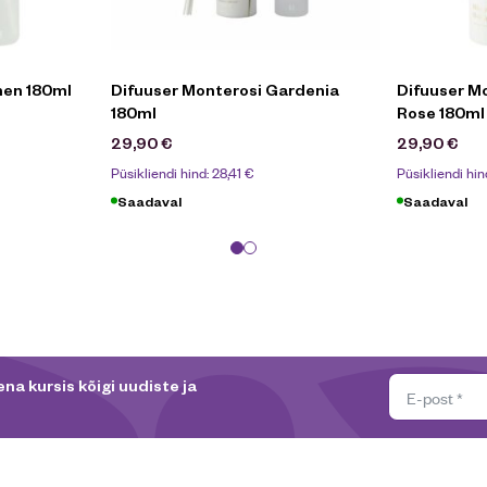
nen 180ml
Difuuser Monterosi Gardenia
Difuuser M
180ml
Rose 180ml
29,90
€
29,90
€
Püsikliendi hind:
28,41
€
Püsikliendi hin
Saadaval
Saadaval
na kursis kõigi uudiste ja