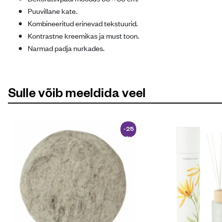
Puuvillane kate.
Kombineeritud erinevad tekstuurid.
Kontrastne kreemikas ja must toon.
Narmad padja nurkades.
Sulle võib meeldida veel
-25
%