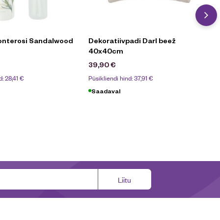
onterosi Sandalwood
Dekoratiivpadi Darl beež
40x40cm
39,90
€
d:
28,41
€
Püsikliendi hind:
37,91
€
Saadaval
Liitu