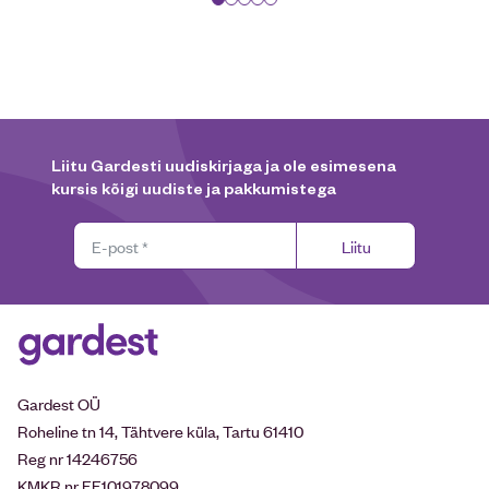
Liitu Gardesti uudiskirjaga ja ole esimesena
kursis kõigi uudiste ja pakkumistega
Liitu
Gardest OÜ
Roheline tn 14, Tähtvere küla, Tartu 61410
Reg nr 14246756
KMKR nr EE101978099