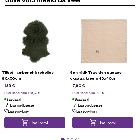
Tiibeti lambanahk roheline
Salvrätik Tradition punase
90x50cm
oksaga kreem 40x40cm
189
€
7,90
€
Püsikliendi hind:
179,55
€
Püsikliendi hind:
7,51
€
Saadaval
Saadaval
Lisa võrdlusesse
Lisa võrdlusesse
Lisa soovikorvi
Lisa soovikorvi
Lisa korvi
Lisa korvi