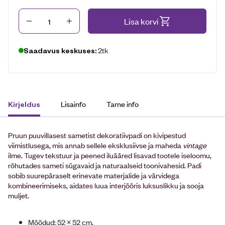
Kogus
Lisa korvi
2tk
Saadavus keskuses:
Lisainfo
Tarne info
Kirjeldus
Pruun puuvillasest sametist dekoratiivpadi on kivipestud
viimistlusega, mis annab sellele eksklusiivse ja maheda
vintage
ilme. Tugev tekstuur ja peened iluääred lisavad tootele iseloomu,
rõhutades sameti sügavaid ja naturaalseid toonivahesid. Padi
sobib suurepäraselt erinevate materjalide ja värvidega
kombineerimiseks, aidates luua interjööris luksuslikku ja sooja
muljet.
Mõõdud: 52 × 52 cm.