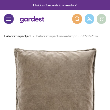
Liigu edasi põhisisu juurde
Hakka Gardesti ärikliendiks!
Gardest
Dekoratiivpadjad
Dekoratiivpadi sametist pruun 52x52cm