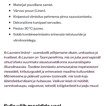
Materjal: puuvillane samet.
Värvus: pruun (Linen).
Kivipestud viimistlus pehmema pinna saavutamiseks.
Dekoratiivne kantpael servades.
Pestav 30 °C juures.
Sobib kombineerimiseks erinevate tekstuuride ja
värvitoonidega.
Ib Laurseni bränd – uuenduslik põhjamaine disain, unikaalsus ja
kvaliteet. Ib Laursen on Taani perefirma, mis on juba pool sajandit
olnud üheks suurimaks sisustusvaldkonna suunanäitajaks
Skandinaavias. Toodete loomiseks ammutatakse inspiratsiooni
messidelt, kirbuturgudelt ja erinevatest maailma kultuuridest.
Mitmekesine ja pidevalt uuenev tootevalik, mis toob koju
läbimõeldud disaini ja hubasuse. Valikust leiab nii mööblit,
vannitoakaupu, valgustust, tekstiili, köögitarbeid kui palju muud.
Sulle võib meeldida veel