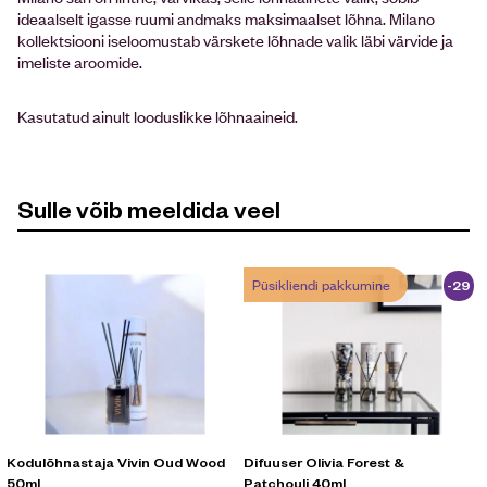
ideaalselt igasse ruumi andmaks maksimaalset lõhna. Milano
kollektsiooni iseloomustab värskete lõhnade valik läbi värvide ja
imeliste aroomide.
Kasutatud ainult looduslikke lõhnaaineid.
Sulle võib meeldida veel
Püsikliendi pakkumine
-29
%
Kodulõhnastaja Vivin Oud Wood
Difuuser Olivia Forest &
50ml
Patchouli 40ml