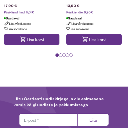
17,90
€
13,90
€
Püsikliendi hind:
17,01
€
Püsikliendile:
9,90
€
Saadaval
Saadaval
Lisa võrdlusesse
Lisa võrdlusesse
Püsikliendi pakkumine
Lisa soovikorvi
Lisa soovikorvi
Lisa korvi
Lisa korvi
Liitu Gardesti uudiskirjaga ja ole esimesena
kursis kõigi uudiste ja pakkumistega
Liitu