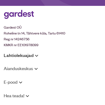
Gardest OÜ
Roheline tn 14, Tähtvere küla, Tartu 61410
Reg nr 14246756
KMKR nr EE101978099
Lahtiolekuajad
Aianduskeskus
E-pood
Hea teada!