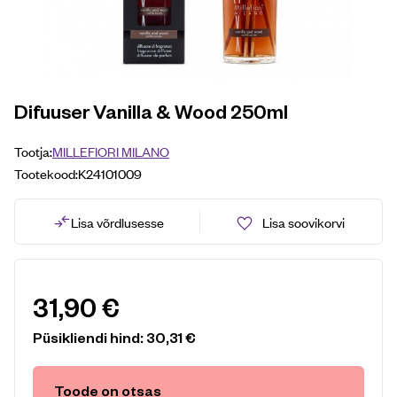
Difuuser Vanilla & Wood 250ml
Tootja:
MILLEFIORI MILANO
Tootekood:
K24101009
Lisa võrdlusesse
Lisa soovikorvi
31,90
€
Püsikliendi hind:
30,31
€
Toode on otsas