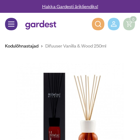
Liigu edasi põhisisu juurde
Hakka Gardesti ärikliendiks!
0
Gardest
Kodulõhnastajad
Difuuser Vanilla & Wood 250ml