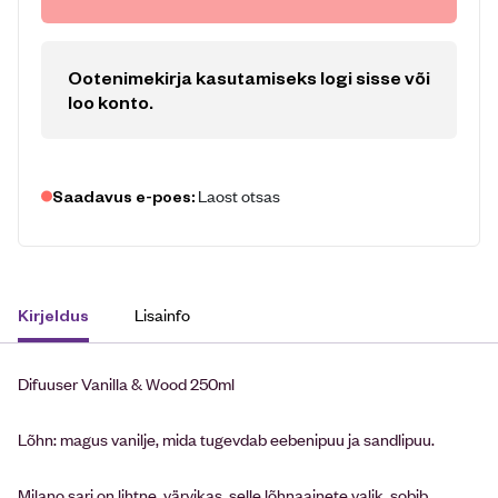
Ootenimekirja kasutamiseks logi sisse või
loo konto
.
Laost otsas
Saadavus e-poes:
Lisainfo
Kirjeldus
Difuuser Vanilla & Wood 250ml
Lõhn: magus vanilje, mida tugevdab eebenipuu ja sandlipuu.
Milano sari on lihtne, värvikas, selle lõhnaainete valik, sobib