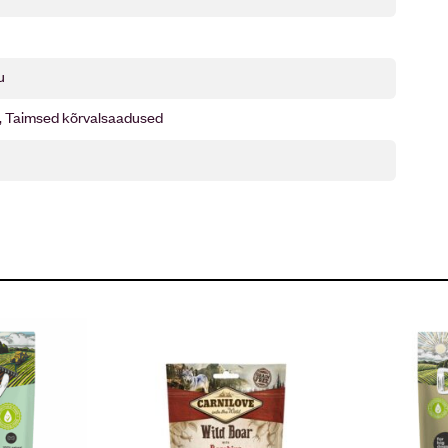
u
, Taimsed kõrvalsaadused