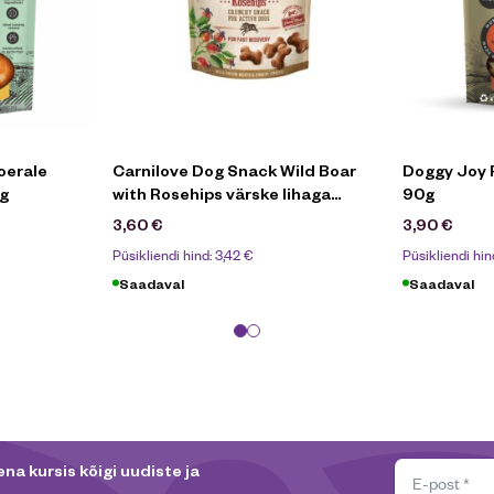
oerale
Carnilove Dog Snack Wild Boar
Doggy Joy 
5g
with Rosehips värske lihaga
90g
koeramaius, 200g
3,60
€
3,90
€
Püsikliendi hind:
3,42
€
Püsikliendi hin
Saadaval
Saadaval
na kursis kõigi uudiste ja