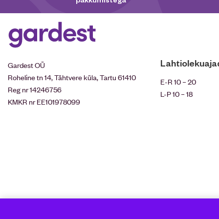
Lahtiolekuaja
Gardest OÜ
Roheline tn 14, Tähtvere küla, Tartu 61410
E-R 10 – 20
Reg nr 14246756
L-P 10 – 18
KMKR nr EE101978099