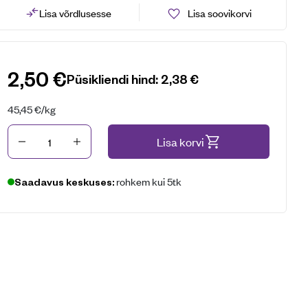
Lisa võrdlusesse
Lisa soovikorvi
2,50
€
Püsikliendi hind:
2,38
€
45,45
€
/kg
Kogus
Lisa korvi
rohkem kui 5tk
Saadavus keskuses: