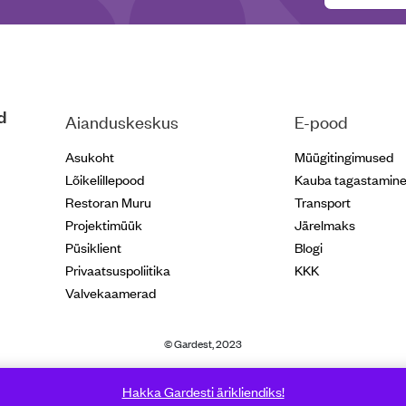
d
Aianduskeskus
E-pood
Asukoht
Müügitingimused
Lõikelillepood
Kauba tagastamin
Restoran Muru
Transport
Projektimüük
Järelmaks
Püsiklient
Blogi
Privaatsuspoliitika
KKK
Valvekaamerad
© Gardest, 2023
Hakka Gardesti ärikliendiks!