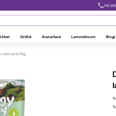
741 211
ööbel
Grillid
Aiatarbed
Lemmikloom
Blogi
s with lamb 55g
To
T