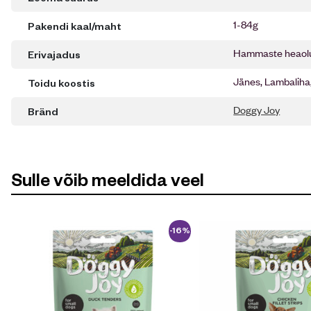
1-84g
Pakendi kaal/maht
Hammaste heaol
Erivajadus
Jänes, Lambaliha
Toidu koostis
Doggy Joy
Bränd
Sulle võib meeldida veel
-16%