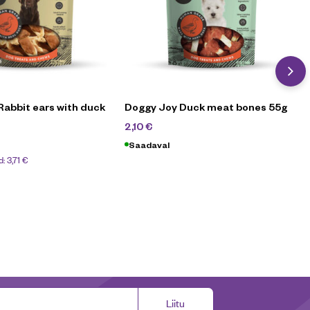
Rabbit ears with duck
Doggy Joy Duck meat bones 55g
2,50
€
2,10
€
Saadaval
d:
3,71
€
Liitu