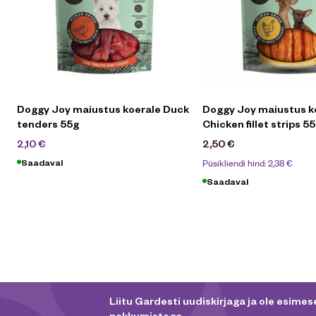
Doggy Joy maiustus koerale Duck
Doggy Joy maiustus k
tenders 55g
Chicken fillet strips 5
2,50
€
2,10
€
2,50
€
Püsikliendi hind:
2,38
€
Saadaval
Saadaval
Liitu Gardesti uudiskirjaga ja ole esimese
pakkumistega