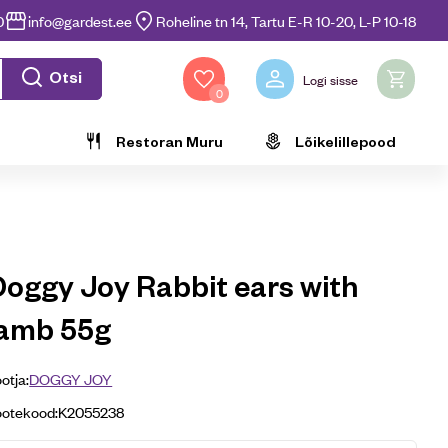
0
info@gardest.ee
Roheline tn 14, Tartu E-R 10-20, L-P 10-18
Otsi
Logi sisse
0
Restoran Muru
Lõikelillepood
Doggy Joy Rabbit ears with
lamb 55g
otja:
DOGGY JOY
ootekood:
K2055238