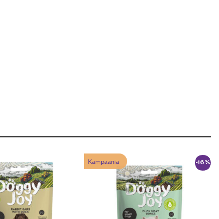
Kampaania
-16%