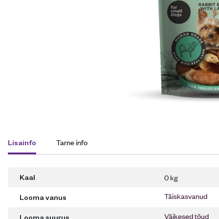
Tarne info
Lisainfo
0 kg
Kaal
Täiskasvanud
Looma vanus
Väikesed tõud
Looma suurus