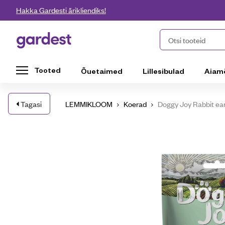
Liigu edasi põhisisu juurde
Hakka Gardesti ärikliendiks!
Gardest
Otsi tooteid
Tooted
Õuetaimed
Lillesibulad
Aiam
Tagasi
LEMMIKLOOM
Koerad
Doggy Joy Rabbit ear