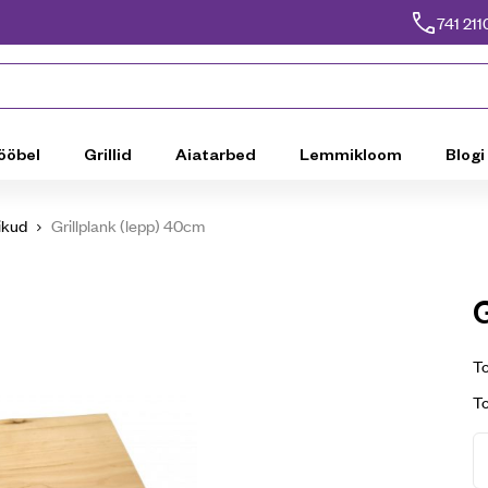
741 211
ööbel
Grillid
Aiatarbed
Lemmikloom
Blogi
vikud
Grillplank (lepp) 40cm
To
T