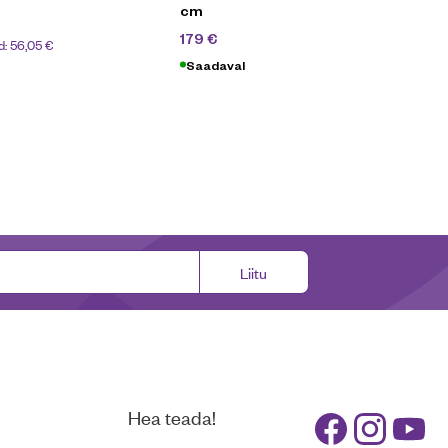
cm
229
€
179
€
d:
56,05
€
Saadaval
Liitu
Hea teada!