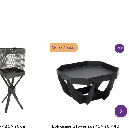
Maksa 3 osas
-22
%
 × 25 × 75 cm
Lõkkease Stoveman 75 × 75 × 40