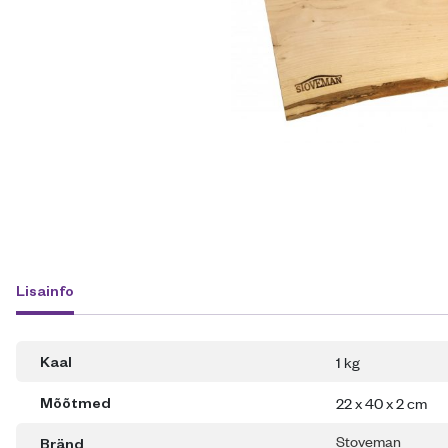
Lisainfo
1 kg
Kaal
22 x 40 x 2 cm
Mõõtmed
Stoveman
Bränd