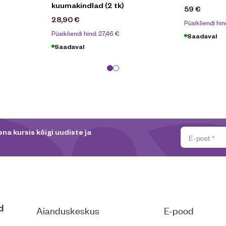
kuumakindlad (2 tk)
59
€
28,90
€
Püsikliendi hin
Püsikliendi hind:
27,46
€
Saadaval
Saadaval
na kursis kõigi uudiste ja
d
Aianduskeskus
E-pood