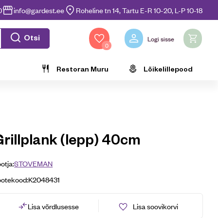
0
info@gardest.ee
Roheline tn 14, Tartu E-R 10-20, L-P 10-18
Otsi
Logi sisse
0
Restoran Muru
Lõikelillepood
Grillplank (lepp) 40cm
otja:
STOVEMAN
ootekood:
K2048431
Lisa võrdlusesse
Lisa soovikorvi