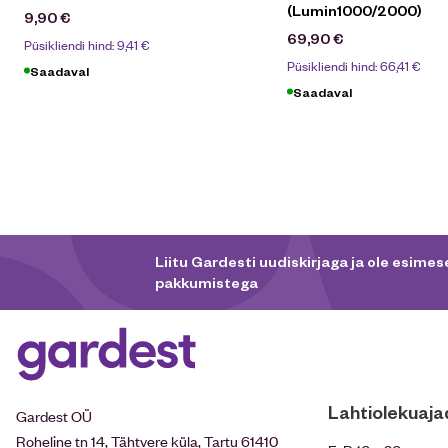
(Lumin1000/2000)
9,90
€
69,90
€
Püsikliendi hind:
9,41
€
Püsikliendi hind:
66,41
€
Saadaval
Saadaval
Liitu Gardesti uudiskirjaga ja ole esimese
pakkumistega
Lahtiolekuaja
Gardest OÜ
Roheline tn 14, Tähtvere küla, Tartu 61410