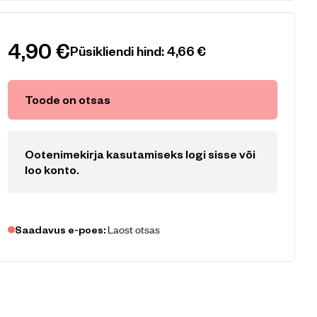
4,90
€
Püsikliendi hind:
4,66
€
Toode on otsas
Ootenimekirja kasutamiseks logi sisse või
loo konto
.
Laost otsas
Saadavus e-poes: