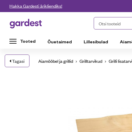
Liigu edasi põhisisu juurde
Hakka Gardesti ärikliendiks!
Gardest
Otsi tooteid
Tooted
Õuetaimed
Lillesibulad
Aiam
Tagasi
Aiamööbel ja grillid
Grilltarvikud
Grilli lisatar