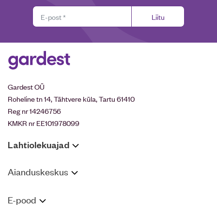
Liitu
Gardest OÜ
Roheline tn 14, Tähtvere küla, Tartu 61410
Reg nr 14246756
KMKR nr EE101978099
Lahtiolekuajad
Aianduskeskus
E-pood