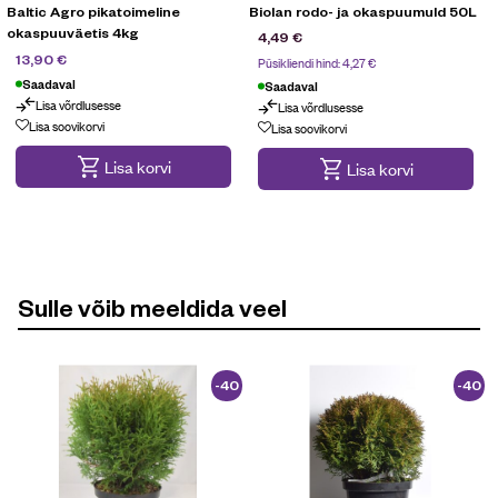
Baltic Agro pikatoimeline
Biolan rodo- ja okaspuumuld 50L
okaspuuväetis 4kg
4,49
€
18,90
€
13,90
€
Püsikliendi hind:
4,27
€
Saadaval
Saadaval
Lisa võrdlusesse
Lisa võrdlusesse
Kampaania
Lisa soovikorvi
Lisa soovikorvi
Lisa korvi
Lisa korvi
Sulle võib meeldida veel
-40
-40
%
%