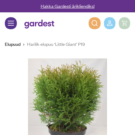
Liigu edasi põhisisu juurde
Hakka Gardesti ärikliendiks!
Gardest
Elupuud
Harilik elupuu ‘Little Giant’ P19