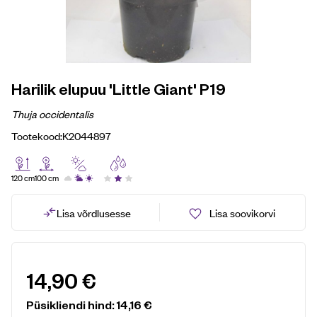
Harilik elupuu 'Little Giant' P19
Thuja occidentalis
Tootekood:
K2044897
120 cm
100 cm
Lisa võrdlusesse
Lisa soovikorvi
14,90
€
Püsikliendi hind:
14,16
€