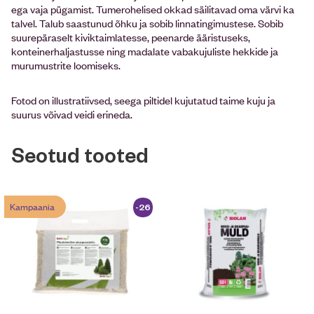
ega vaja pügamist. Tumerohelised okkad säilitavad oma värvi ka
talvel. Talub saastunud õhku ja sobib linnatingimustese. Sobib
suurepäraselt kiviktaimlatesse, peenarde ääristuseks,
konteinerhaljastusse ning madalate vabakujuliste hekkide ja
murumustrite loomiseks.
Fotod on illustratiivsed, seega piltidel kujutatud taime kuju ja
suurus võivad veidi erineda.
Seotud tooted
Kampaania
-26
%