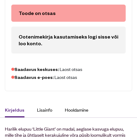
Toode on otsas
Ootenimekirja kasutamiseks logi sisse või
loo konto
.
Laost otsas
Saadavus keskuses:
Laost otsas
Saadavus e-poes:
Lisainfo
Hooldamine
Kirjeldus
Harilik elupuu ‘Little Giant’ on madal, aeglase kasvuga elupuu,
mille tihe ja ühtlaselt kerakujuline võra püsib loomulikult vormis