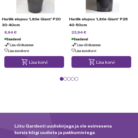
Harilik elupuu ‘Little Giant’ P20
Harilik elupuu ‘Little Giant’ P26
H
30-40cm
40-50cm
14,90
€
39,90
€
8,94
€
23,94
€
Saadaval
Saadaval
Lisa võrdlusesse
Lisa võrdlusesse
Lisa soovikorvi
Lisa soovikorvi
Lisa korvi
Lisa korvi
Liitu Gardesti uudiskirjaga ja ole esimesena
kursis kõigi uudiste ja pakkumistega