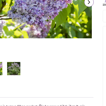
20
te ja tugeva lõhna poolest. Õied avanevad järk-järgult, mis