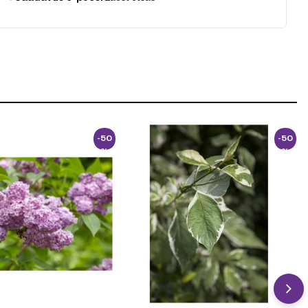
-50
-50
%
%