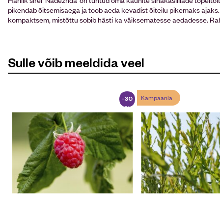
pikendab õitsemisaega ja toob aeda kevadist õiteilu pikemaks ajaks. V
kompaktsem, mistõttu sobib hästi ka väiksematesse aedadesse. Rahv
Sulle võib meeldida veel
Kampaania
-30
%