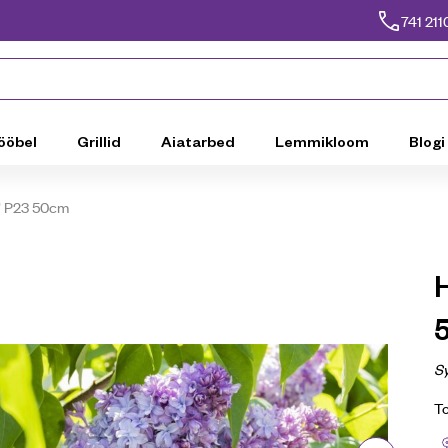
741 211
ööbel
Grillid
Aiatarbed
Lemmikloom
Blogi
a’ P23 50cm
H
Sy
T