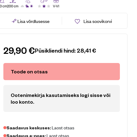
0 cm
200 cm
V-VI
Lisa võrdlusesse
Lisa soovikorvi
29,90
€
Püsikliendi hind:
28,41
€
Toode on otsas
Ootenimekirja kasutamiseks logi sisse või
loo konto
.
Laost otsas
Saadavus keskuses:
Laost otsas
Saadavus e-poes: