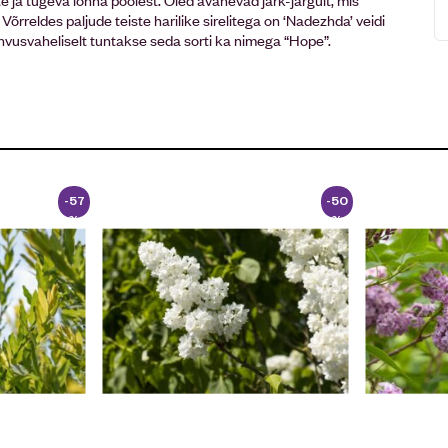
õrreldes paljude teiste harilike sirelitega on ‘Nadezhda’ veidi
usvaheliselt tuntakse seda sorti ka nimega “Hope”.
-57
-50
%
%