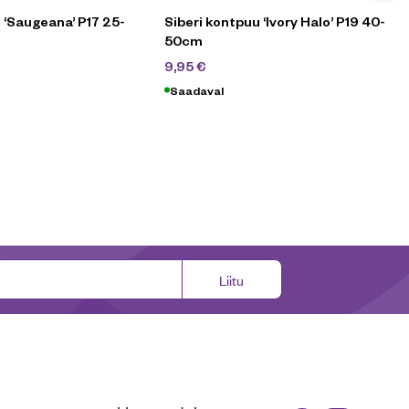
l ‘Saugeana’ P17 25-
Siberi kontpuu ‘Ivory Halo’ P19 40-
50cm
90
€
19,90
€
9,95
€
Saadaval
Liitu