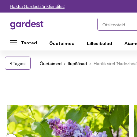
Liigu edasi põhisisu juurde
Hakka Gardesti ärikliendiks!
Gardest
Otsi tooteid
Tooted
Õuetaimed
Lillesibulad
Aiam
Tagasi
Õuetaimed
Ilupõõsad
Harilik sirel ‘Nadezhd