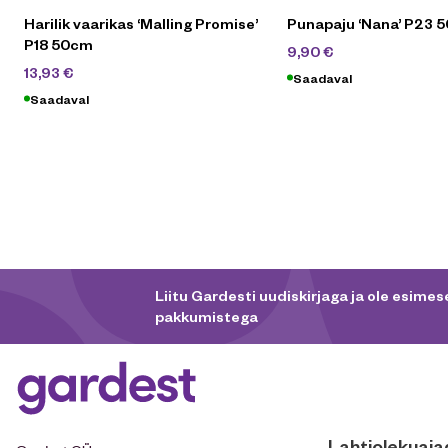
Harilik vaarikas ‘Malling Promise’
Punapaju ‘Nana’ P23 
P18 50cm
22,90
€
9,90
€
19,90
€
13,93
€
Saadaval
Saadaval
Liitu Gardesti uudiskirjaga ja ole esimese
pakkumistega
Lahtiolekuaja