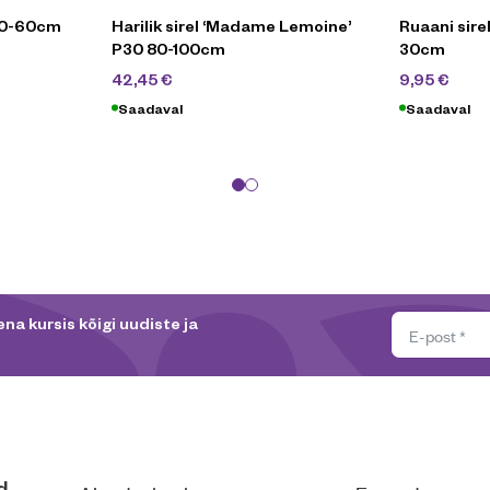
50-60cm
Harilik sirel ‘Madame Lemoine’
Ruaani sire
P30 80-100cm
30cm
84,90
€
19,
42,45
€
9,95
€
Saadaval
Saadaval
na kursis kõigi uudiste ja
d