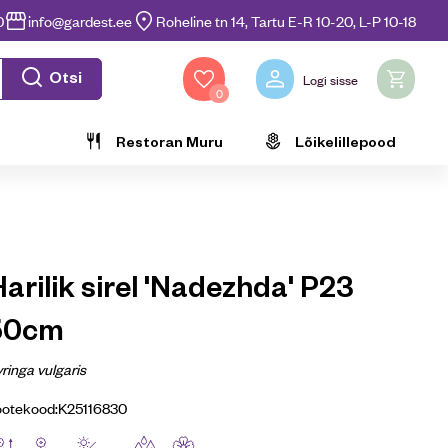
0
info@gardest.ee
Roheline tn 14, Tartu E-R 10-20, L-P 10-18
Otsi
Logi sisse
0
Restoran Muru
Lõikelillepood
arilik sirel 'Nadezhda' P23
50cm
ringa vulgaris
ootekood:
K25116830