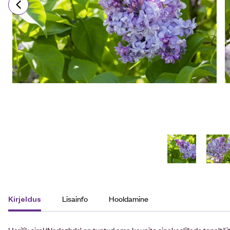
Lisainfo
Hooldamine
Kirjeldus
Harilik sirel ‘Nadezhda’ on tuntud oma kaunite sinakaslillade topeltõi