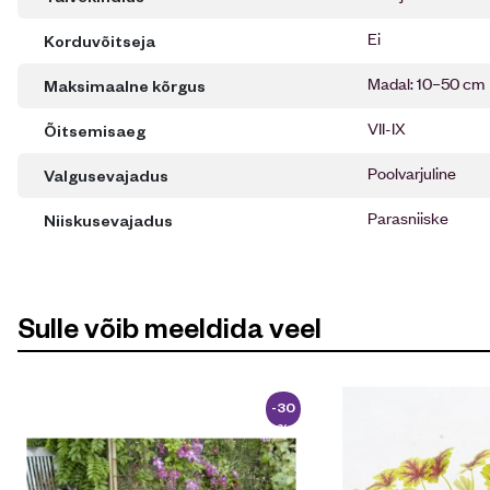
Ei
Korduvõitseja
Madal: 10–50 cm
Maksimaalne kõrgus
VII-IX
Õitsemisaeg
Poolvarjuline
Valgusevajadus
Parasniiske
Niiskusevajadus
Sulle võib meeldida veel
-30
%