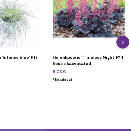
 ‘Intense Blue’ P17
Helmikpööris ‘Timeless Night’ P14
Eestis kasvatatud
90
€
12,90
€
9,03
€
Saadaval