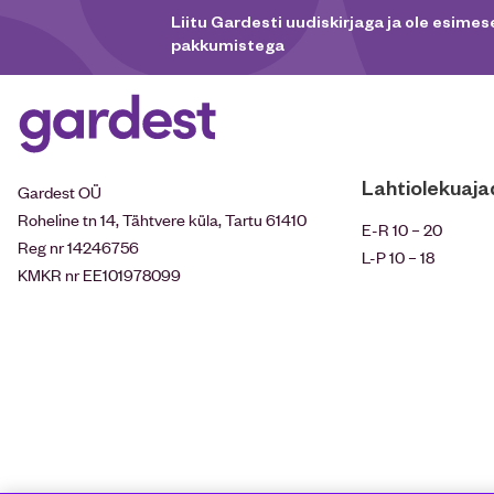
Liitu Gardesti uudiskirjaga ja ole esimese
pakkumistega
Lahtiolekuaja
Gardest OÜ
Roheline tn 14, Tähtvere küla, Tartu 61410
E-R 10 – 20
Reg nr 14246756
L-P 10 – 18
KMKR nr EE101978099