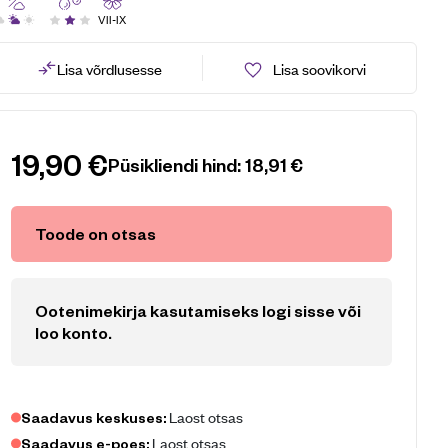
VII-IX
Lisa võrdlusesse
Lisa soovikorvi
19,90
€
Püsikliendi hind:
18,91
€
Toode on otsas
Ootenimekirja kasutamiseks logi sisse või
loo konto
.
Laost otsas
Saadavus keskuses:
Laost otsas
Saadavus e-poes: