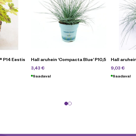
® P14 Eestis
Hall aruhein ‘Compacta Blue’ P10,5
Hall aruhein
4,90
€
12,
3,43
€
9,03
€
Saadaval
Saadaval