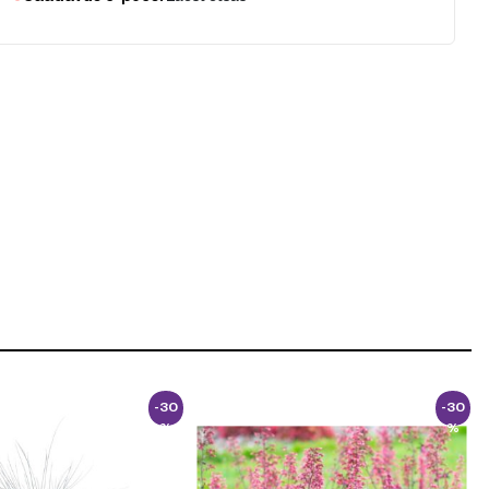
-30
-30
%
%