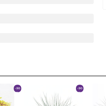
-30
-30
%
%