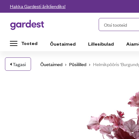
Liigu edasi põhisisu juurde
Hakka Gardesti ärikliendiks!
Gardest
Otsi tooteid
Tooted
Õuetaimed
Lillesibulad
Aiam
Tagasi
Õuetaimed
Püsililled
Helmikpööris ‘Burgundy