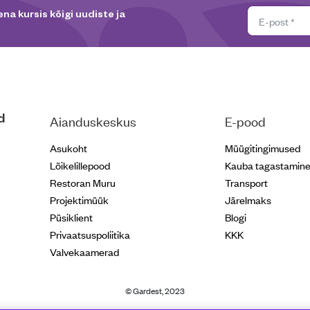
na kursis kõigi uudiste ja
d
Aianduskeskus
E-pood
Asukoht
Müügitingimused
Lõikelillepood
Kauba tagastamin
Restoran Muru
Transport
Projektimüük
Järelmaks
Püsiklient
Blogi
Privaatsuspoliitika
KKK
Valvekaamerad
© Gardest, 2023