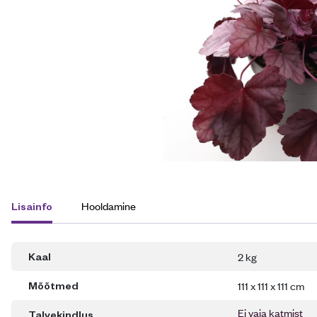
Hooldamine
Lisainfo
2 kg
Kaal
111 x 111 x 111 cm
Mõõtmed
Ei vaja katmist
Talvekindlus