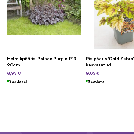
Helmikpööris ‘Palace Purple’ P13
Pisipööris ‘Gold Zebra’
20cm
kasvatatud
9,90
€
12,90
€
6,93
€
9,03
€
Saadaval
Saadaval