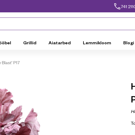
741 211
ööbel
Grillid
Aiatarbed
Lemmikloom
Blogi
 Blast’ P17
H
T