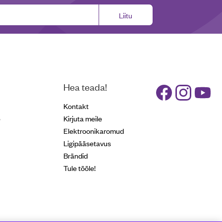
Liitu
Hea teada!
Kontakt
e
Kirjuta meile
Elektroonikaromud
Ligipääsetavus
Brändid
Tule tööle!