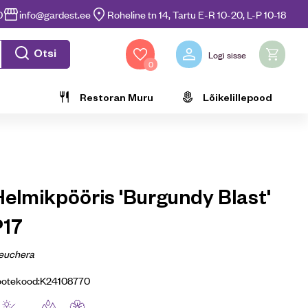
0
info@gardest.ee
Roheline tn 14, Tartu E-R 10-20, L-P 10-18
Otsi
Logi sisse
0
Restoran Muru
Lõikelillepood
Helmikpööris 'Burgundy Blast'
P17
euchera
ootekood:
K24108770