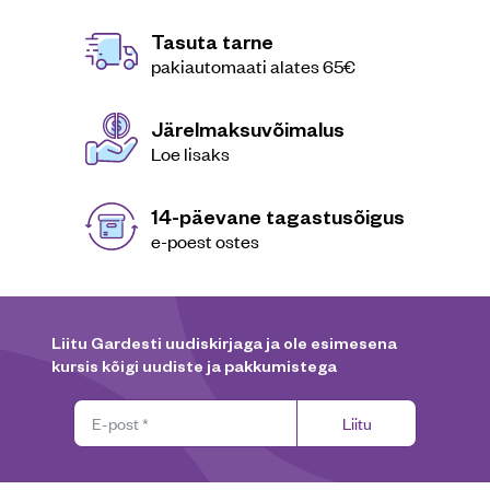
olemas. Meil Gardestis on sulle hea […]
Tasuta tarne
pakiautomaati alates 65€
Järelmaksuvõimalus
Loe lisaks
14-päevane tagastusõigus
e-poest ostes
Liitu Gardesti uudiskirjaga ja ole esimesena
kursis kõigi uudiste ja pakkumistega
Liitu