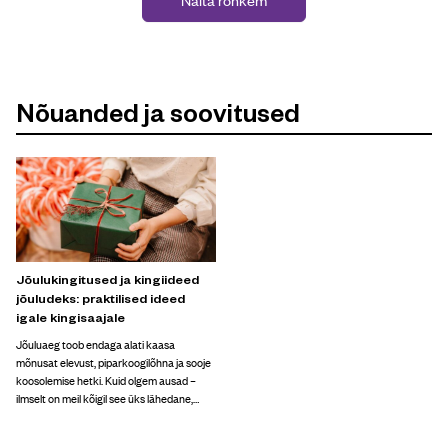
Nõuanded ja soovitused
Jõulukingitused ja kingiideed
jõuludeks: praktilised ideed
igale kingisaajale
Jõuluaeg toob endaga alati kaasa
mõnusat elevust, piparkoogilõhna ja sooje
koosolemise hetki. Kuid olgem ausad –
ilmselt on meil kõigil see üks lähedane,
kellele kingiideed jõuludeks tunduvad
täiesti ilmvõimatud, sest tal on juba kõik