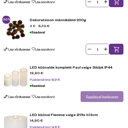
Lisa võrdlusesse
Lisa soovikorvi
-30%
Dekoratsioon männikäbid 200g
5,70
€
4
€
Saadaval
Lisa võrdlusesse
Lisa soovikorvi
LED küünalde komplekt Paul valge 3tk/pk IP44
19,90
€
Püsikliendi hind:
18,91
€
Saadaval
Saadaval keskuses
Lisa võrdlusesse
Lisa soovikorvi
LED küünal Flemme valge Ø15x h13cm
14,90
€
Püsikliendi hind:
14,16
€