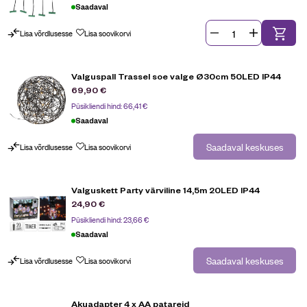
Saadaval
Lisa võrdlusesse
Lisa soovikorvi
Valguspall Trassel soe valge Ø30cm 50LED IP44
69,90
€
Püsikliendi hind:
66,41
€
Saadaval
Saadaval keskuses
Lisa võrdlusesse
Lisa soovikorvi
Valguskett Party värviline 14,5m 20LED IP44
24,90
€
Püsikliendi hind:
23,66
€
Saadaval
Saadaval keskuses
Lisa võrdlusesse
Lisa soovikorvi
Akuadapter 4 x AA patareid