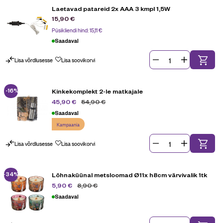
Laetavad patareid 2x AAA 3 kmpl 1,5W
15,90
€
Püsikliendi hind:
15,11
€
Saadaval
Lisa võrdlusesse
Lisa soovikorvi
-16%
Kinkekomplekt 2-le matkajale
54,90
€
45,90
€
Saadaval
Kampaania
Lisa võrdlusesse
Lisa soovikorvi
-34%
Lõhnaküünal metsloomad Ø11x h8cm värvivalik 1tk
8,90
€
5,90
€
Saadaval