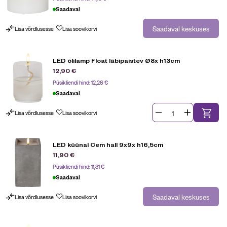
Saadaval
Saadaval keskuses
Lisa võrdlusesse
Lisa soovikorvi
LED õlilamp Float läbipaistev Ø8x h13cm
12,90
€
Püsikliendi hind:
12,26
€
Saadaval
Lisa võrdlusesse
Lisa soovikorvi
LED küünal Cem hall 9x9x h16,5cm
11,90
€
Püsikliendi hind:
11,31
€
Saadaval
Saadaval keskuses
Lisa võrdlusesse
Lisa soovikorvi