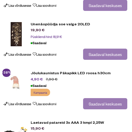
Saadaval keskuses
Lisa võrdlusesse
Lisa soovikorvi
Unenäopüüdja soe valge 20LED
19,90
€
Püsikliendi hind:
18,91
€
Saadaval
Saadaval keskuses
Lisa võrdlusesse
Lisa soovikorvi
-38%
Jõulukaunistus Päkapikk LED roosa h30cm
7,90
€
4,90
€
Saadaval
Kampaania
Saadaval keskuses
Lisa võrdlusesse
Lisa soovikorvi
Laetavad patareid 3x AAA 3 kmpl 2,25W
15,90
€