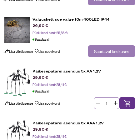
Valguskett soe valge 10m 400LED IP44
26,90
€
Püsikliendi hind:
25,56
€
Saadaval
Saadaval keskuses
Lisa võrdlusesse
Lisa soovikorvi
Päikesepatarei asendus 5x AA 1,2V
29,90
€
Püsikliendi hind:
28,41
€
Saadaval
Lisa võrdlusesse
Lisa soovikorvi
Päikesepatarei asendus 5x AAA 1,2V
29,90
€
Püsikliendi hind:
28,41
€