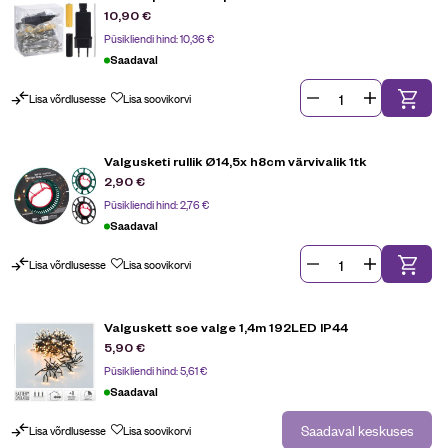
10,90
€
Püsikliendi hind:
10,36
€
Saadaval
Lisa võrdlusesse
Lisa soovikorvi
Valgusketi rullik Ø14,5x h8cm värvivalik 1tk
2,90
€
Püsikliendi hind:
2,76
€
Saadaval
Lisa võrdlusesse
Lisa soovikorvi
Valguskett soe valge 1,4m 192LED IP44
5,90
€
Püsikliendi hind:
5,61
€
Saadaval
Saadaval keskuses
Lisa võrdlusesse
Lisa soovikorvi