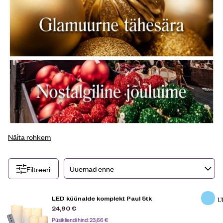
Näita rohkem
Filtreeri
LED küünalde komplekt Paul 5tk
U
24,90
€
Püsikliendi hind:
23,66
€