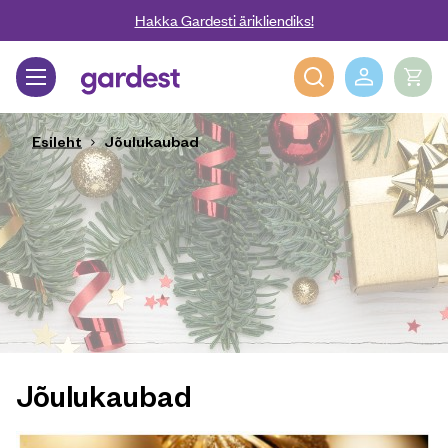
Liigu edasi põhisisu juurde
Hakka Gardesti ärikliendiks!
Gardest
Esileht
Jõulukaubad
Jõulukaubad