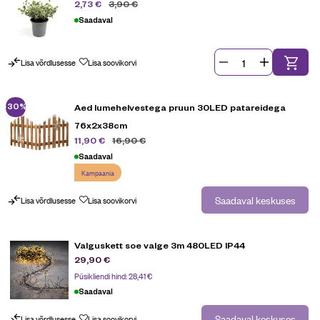
3,90
€
2,73
€
Saadaval
Lisa võrdlusesse
Lisa soovikorvi
-30%
Aed lumehelvestega pruun 30LED patareidega
76x2x38cm
16,90
€
11,90
€
Saadaval
Kampaania
Saadaval keskuses
Lisa võrdlusesse
Lisa soovikorvi
Valguskett soe valge 3m 480LED IP44
29,90
€
Püsikliendi hind:
28,41
€
Saadaval
Saadaval keskuses
Lisa võrdlusesse
Lisa soovikorvi