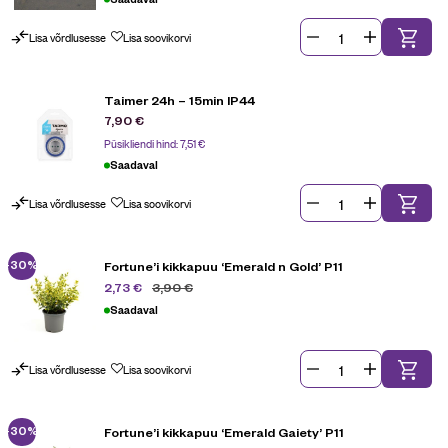
Lisa võrdlusesse
Lisa soovikorvi
Taimer 24h – 15min IP44
7,90
€
Püsikliendi hind:
7,51
€
Saadaval
Lisa võrdlusesse
Lisa soovikorvi
-30%
Fortune’i kikkapuu ‘Emerald n Gold’ P11
3,90
€
2,73
€
Saadaval
Lisa võrdlusesse
Lisa soovikorvi
-30%
Fortune’i kikkapuu ‘Emerald Gaiety’ P11