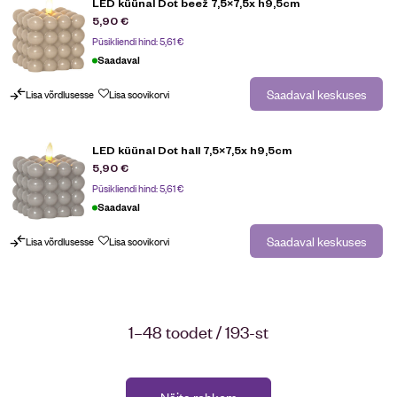
LED küünal Dot beež 7,5×7,5x h9,5cm
5,90
€
Püsikliendi hind:
5,61
€
Saadaval
Saadaval keskuses
Lisa võrdlusesse
Lisa soovikorvi
LED küünal Dot hall 7,5×7,5x h9,5cm
5,90
€
Püsikliendi hind:
5,61
€
Saadaval
Saadaval keskuses
Lisa võrdlusesse
Lisa soovikorvi
1–48 toodet / 193-st
Näita rohkem