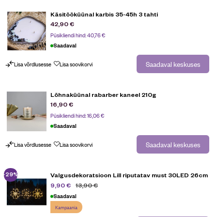
Käsitööküünal karbis 35-45h 3 tahti
42,90
€
Püsikliendi hind:
40,76
€
Saadaval
Saadaval keskuses
Lisa võrdlusesse
Lisa soovikorvi
Lõhnaküünal rabarber kaneel 210g
16,90
€
Püsikliendi hind:
16,06
€
Saadaval
Saadaval keskuses
Lisa võrdlusesse
Lisa soovikorvi
-29%
Valgusdekoratsioon Lill riputatav must 30LED 26cm
13,90
€
9,90
€
Saadaval
Kampaania