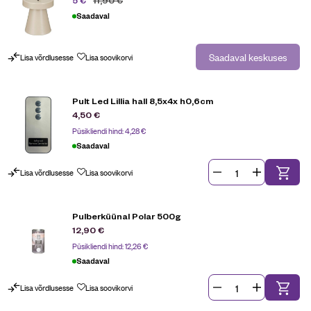
5
€
Saadaval
Saadaval keskuses
Lisa võrdlusesse
Lisa soovikorvi
Pult Led Lillia hall 8,5x4x h0,6cm
4,50
€
Püsikliendi hind:
4,28
€
Saadaval
Lisa võrdlusesse
Lisa soovikorvi
Pulberküünal Polar 500g
12,90
€
Püsikliendi hind:
12,26
€
Saadaval
Lisa võrdlusesse
Lisa soovikorvi