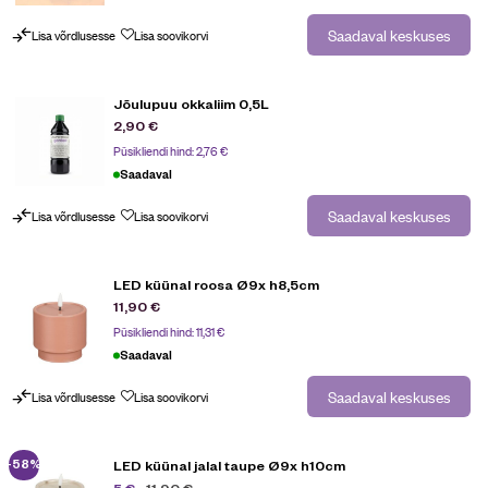
Saadaval keskuses
Lisa võrdlusesse
Lisa soovikorvi
Jõulupuu okkaliim 0,5L
2,90
€
Püsikliendi hind:
2,76
€
Saadaval
Saadaval keskuses
Lisa võrdlusesse
Lisa soovikorvi
LED küünal roosa Ø9x h8,5cm
11,90
€
Püsikliendi hind:
11,31
€
Saadaval
Saadaval keskuses
Lisa võrdlusesse
Lisa soovikorvi
-58%
LED küünal jalal taupe Ø9x h10cm
11,90
€