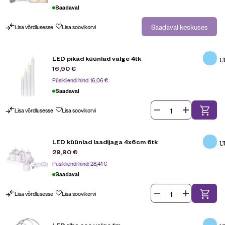
Saadaval
Saadaval keskuses
Lisa võrdlusesse
Lisa soovikorvi
LED pikad küünlad valge 4tk
U
16,90
€
Püsikliendi hind:
16,06
€
Saadaval
Lisa võrdlusesse
Lisa soovikorvi
LED küünlad laadijaga 4x6cm 6tk
U
29,90
€
Püsikliendi hind:
28,41
€
Saadaval
Lisa võrdlusesse
Lisa soovikorvi