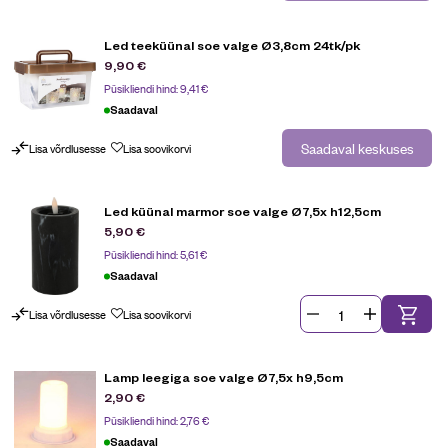
Led teeküünal soe valge Ø3,8cm 24tk/pk
9,90
€
Püsikliendi hind:
9,41
€
Saadaval
Saadaval keskuses
Lisa võrdlusesse
Lisa soovikorvi
Led küünal marmor soe valge Ø7,5x h12,5cm
5,90
€
Püsikliendi hind:
5,61
€
Saadaval
Lisa võrdlusesse
Lisa soovikorvi
Lamp leegiga soe valge Ø7,5x h9,5cm
2,90
€
Püsikliendi hind:
2,76
€
Saadaval