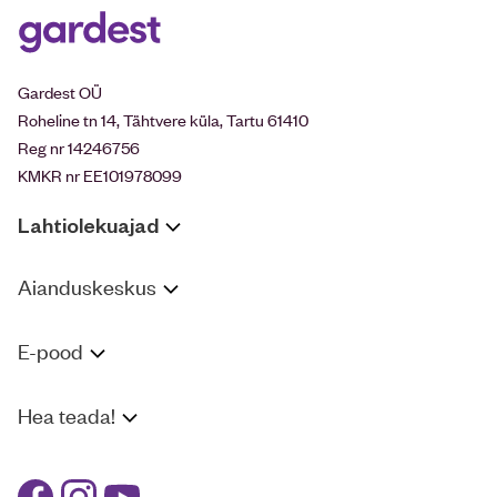
Gardest OÜ
Roheline tn 14, Tähtvere küla, Tartu 61410
Reg nr 14246756
KMKR nr EE101978099
Lahtiolekuajad
Aianduskeskus
E-pood
Hea teada!