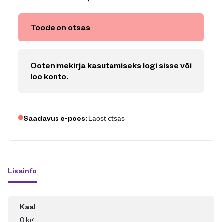
Toode on otsas
Ootenimekirja kasutamiseks logi sisse või
loo konto
.
Laost otsas
Saadavus e-poes:
Lisainfo
Kaal
0 kg