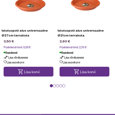
Istutuspoti alus universaalne
Istutuspoti alus universaalne
Ø27cm terrakota
Ø21cm terrakota
3,50
€
2,90
€
Püsikliendi hind:
3,33
€
Püsikliendi hind:
2,76
€
Saadaval
Saadaval
Lisa võrdlusesse
Lisa võrdlusesse
Lisa soovikorvi
Lisa soovikorvi
Lisa korvi
Lisa korvi