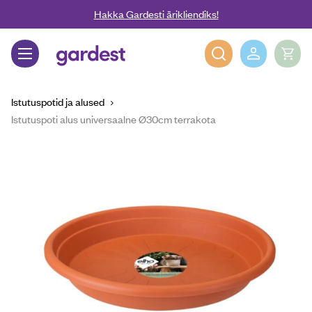
Liigu edasi põhisisu juurde
Hakka Gardesti ärikliendiks!
Gardest
Istutuspotid ja alused
Istutuspoti alus universaalne Ø30cm terrakota