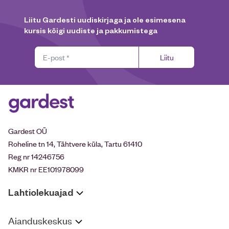
Liitu Gardesti uudiskirjaga ja ole esimesena
kursis kõigi uudiste ja pakkumistega
Liitu
Gardest OÜ
Roheline tn 14, Tähtvere küla, Tartu 61410
Reg nr 14246756
KMKR nr EE101978099
Lahtiolekuajad
Aianduskeskus