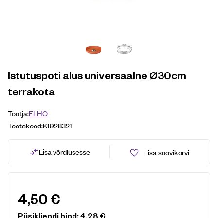
Istutuspoti alus universaalne Ø30cm
terrakota
Tootja:
ELHO
Tootekood:
K1928321
Lisa võrdlusesse
Lisa soovikorvi
4,50
€
Püsikliendi hind:
4,28
€