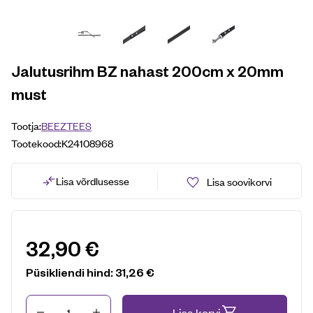
Jalutusrihm BZ nahast 200cm x 20mm
must
Tootja:
BEEZTEES
Tootekood:
K24108968
Lisa võrdlusesse
Lisa soovikorvi
32,90
€
Püsikliendi hind:
31,26
€
Kogus
Lisa korvi