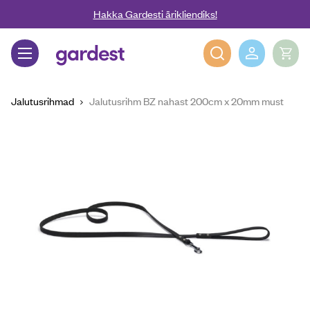
Liigu edasi põhisisu juurde
Hakka Gardesti ärikliendiks!
Gardest
Jalutusrihmad
Jalutusrihm BZ nahast 200cm x 20mm must