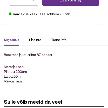
rohkem kui 5tk
Saadavus keskuses:
Lisainfo
Tarne info
Kirjeldus
Beeztees jalutusrihm BZ nahast
Materjal: nahk
Pikkus: 200cm
Laius: 20mm
Värvus: must
Sulle võib meeldida veel