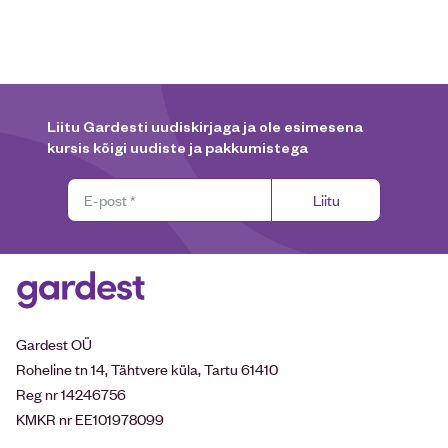
Liitu Gardesti uudiskirjaga ja ole esimesena
kursis kõigi uudiste ja pakkumistega
Liitu
Gardest OÜ
Roheline tn 14, Tähtvere küla, Tartu 61410
Reg nr 14246756
KMKR nr EE101978099