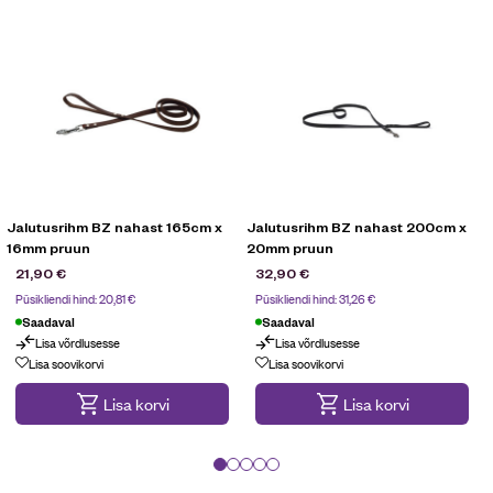
Jalutusrihm BZ nahast 165cm x
Jalutusrihm BZ nahast 200cm x
16mm pruun
20mm pruun
21,90
€
32,90
€
Püsikliendi hind:
20,81
€
Püsikliendi hind:
31,26
€
Saadaval
Saadaval
Lisa võrdlusesse
Lisa võrdlusesse
Lisa soovikorvi
Lisa soovikorvi
Lisa korvi
Lisa korvi