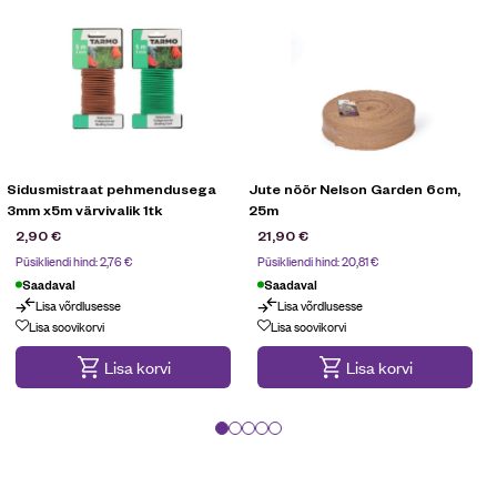
Sidusmistraat pehmendusega
Jute nöör Nelson Garden 6cm,
3mm x5m värvivalik 1tk
25m
2,90
€
21,90
€
Püsikliendi hind:
2,76
€
Püsikliendi hind:
20,81
€
Saadaval
Saadaval
Lisa võrdlusesse
Lisa võrdlusesse
Lisa soovikorvi
Lisa soovikorvi
Lisa korvi
Lisa korvi