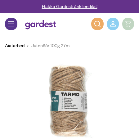
Liigu edasi põhisisu juurde
Hakka Gardesti ärikliendiks!
Gardest
Aiatarbed
Jutenöör 100g 27m