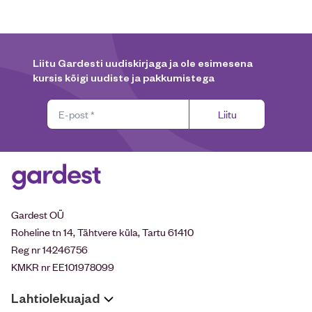
Liitu Gardesti uudiskirjaga ja ole esimesena
kursis kõigi uudiste ja pakkumistega
Liitu
Gardest OÜ
Roheline tn 14, Tähtvere küla, Tartu 61410
Reg nr 14246756
KMKR nr EE101978099
Lahtiolekuajad