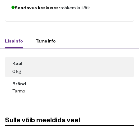
rohkem kui 5tk
Saadavus keskuses:
Tarne info
Lisainfo
Kaal
0 kg
Bränd
Tarmo
Sulle võib meeldida veel