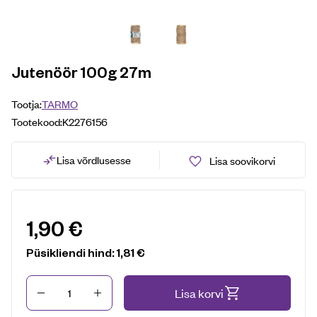
Jutenöör 100g 27m
Tootja:
TARMO
Tootekood:
K2276156
Lisa võrdlusesse
Lisa soovikorvi
1,90
€
Püsikliendi hind:
1,81
€
Kogus
Lisa korvi