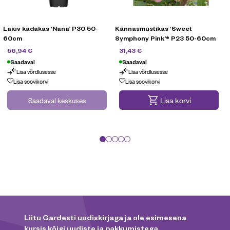
Laiuv kadakas ‘Nana’ P30 50-
Kännasmustikas ‘Sweet
60cm
Symphony Pink’® P23 50-60cm
94,90
€
44,90
€
56,94
€
31,43
€
Saadaval
Saadaval
Lisa võrdlusesse
Lisa võrdlusesse
Lisa soovikorvi
Lisa soovikorvi
Saadaval keskuses
Lisa korvi
Liitu Gardesti uudiskirjaga ja ole esimesena
kursis kõigi uudiste ja pakkumistega