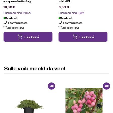
okaspuuväetis 4kg
muld 40L
18,90
€
6,50
€
Püsikliendi hind:
17,96
€
Püsikliendi hind:
6,18
€
Saadaval
Saadaval
Lisa võrdlusesse
Lisa võrdlusesse
Kampaania
Lisa soovikorvi
Lisa soovikorvi
Lisa korvi
Lisa korvi
Sulle võib meeldida veel
-40
-30
%
%