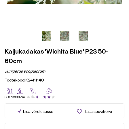
Kaljukadakas 'Wichita Blue' P23 50-
60cm
Juniperus scopulorum
Tootekood:
K24111140
350 cm
100 cm
Lisa võrdlusesse
Lisa soovikorvi