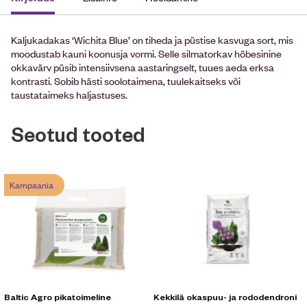
Kaljukadakas ‘Wichita Blue’ on tiheda ja püstise kasvuga sort, mis
moodustab kauni koonusja vormi. Selle silmatorkav hõbesinine
okkavärv püsib intensiivsena aastaringselt, tuues aeda erksa
kontrasti. Sobib hästi soolotaimena, tuulekaitseks või
taustataimeks haljastuses.
Seotud tooted
Kampaania
Baltic Agro pikatoimeline
Kekkilä okaspuu- ja rododendroni