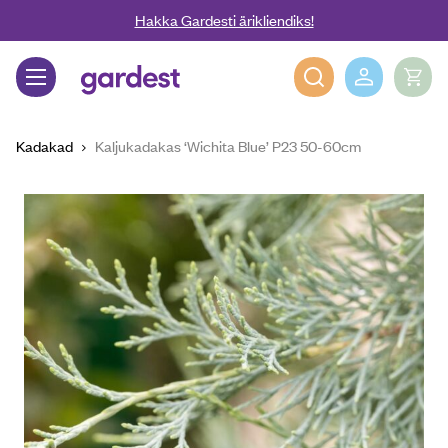
Liigu edasi põhisisu juurde
Hakka Gardesti ärikliendiks!
Gardest
Kadakad
Kaljukadakas ‘Wichita Blue’ P23 50-60cm