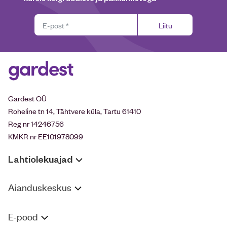
Liitu
Gardest OÜ
Roheline tn 14, Tähtvere küla, Tartu 61410
Reg nr 14246756
KMKR nr EE101978099
Lahtiolekuajad
Aianduskeskus
E-pood