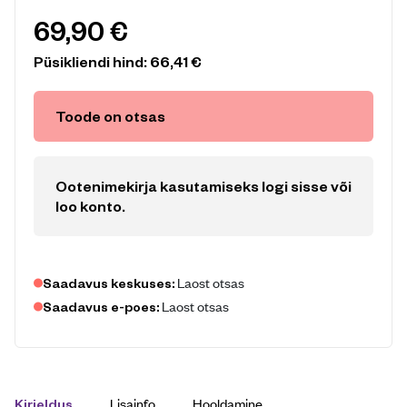
69,90
€
Püsikliendi hind:
66,41
€
Toode on otsas
Ootenimekirja kasutamiseks logi sisse või
loo konto
.
Laost otsas
Saadavus keskuses:
Laost otsas
Saadavus e-poes:
Lisainfo
Hooldamine
Kirjeldus