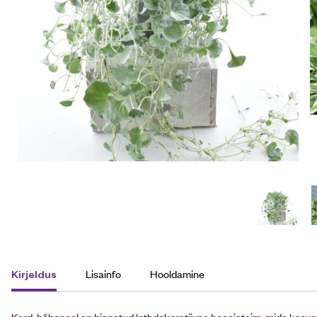
Lisainfo
Hooldamine
Kirjeldus
Kard-hõbepael on hinnatud lethdekoratiivne hooajataim, mida kasva