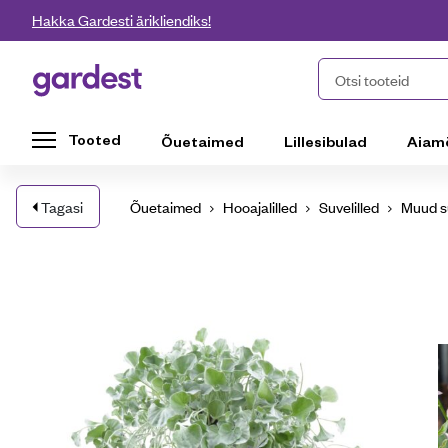
Liigu edasi põhisisu juurde
Hakka Gardesti ärikliendiks!
Gardest
Otsi tooteid
Tooted
Õuetaimed
Lillesibulad
Aiam
Tagasi
Õuetaimed
Hooajalilled
Suvelilled
Muud su