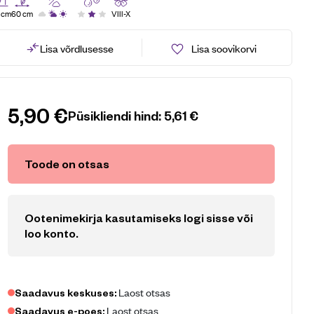
 cm
60 cm
VIII-X
Lisa võrdlusesse
Lisa soovikorvi
5,90
€
Püsikliendi hind:
5,61
€
Toode on otsas
Ootenimekirja kasutamiseks logi sisse või
loo konto
.
Laost otsas
Saadavus keskuses:
Laost otsas
Saadavus e-poes: