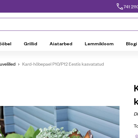
741 211
ööbel
Grillid
Aiatarbed
Lemmikloom
Blogi
velilled
Kard-hõbepael P10/P12 Eestis kasvatatud
D
T