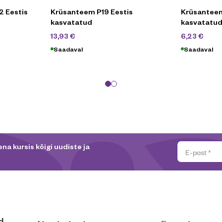
2 Eestis
Krüsanteem P19 Eestis
Krüsanteem
kasvatatud
kasvatatu
19,90
€
8,9
13,93
€
6,23
€
Saadaval
Saadaval
na kursis kõigi uudiste ja
d