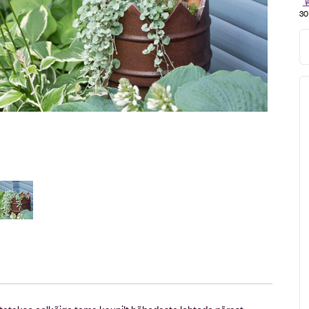
30
tatakse eelkõige tema kaunilt hõbedaste lehtede pärast.