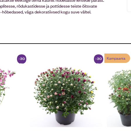
plitesse, rõdukastidesse ja pottidesse teiste õitsvate
as-hõbedased, väga dekoratiivsed kogu suve vältel.
Kampaania
-30
-30
%
%