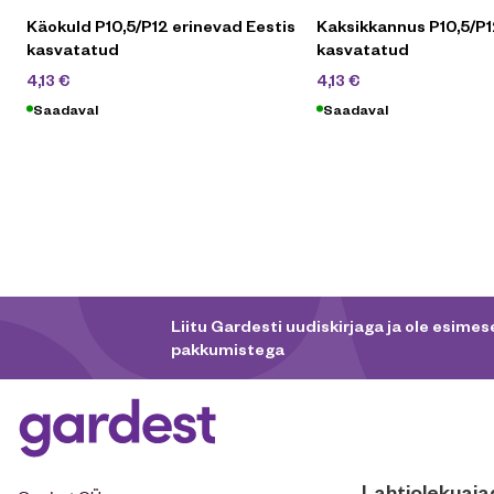
Käokuld P10,5/P12 erinevad Eestis
Kaksikkannus P10,5/P1
kasvatatud
kasvatatud
5,90
€
5,90
€
4,13
€
4,13
€
Saadaval
Saadaval
Liitu Gardesti uudiskirjaga ja ole esimese
pakkumistega
Lahtiolekuaja