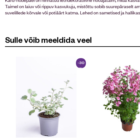
Taimel on laiuv või rippuv kasvukuju, mistõttu sobib suurepäraselt am
suvelillede kõrvale või potiäärt katma. Lehed on sametised ja hallik
Sulle võib meeldida veel
-30
%