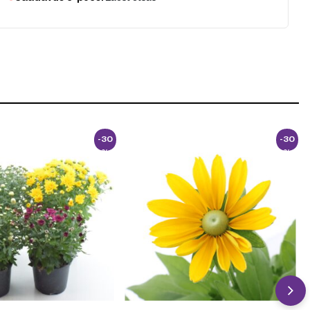
-30
-30
%
%