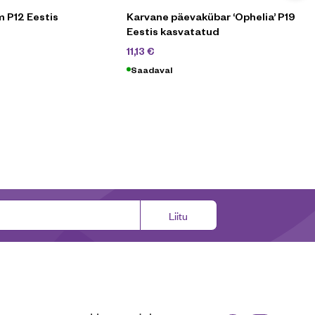
 P12 Eestis
Karvane päevakübar ‘Ophelia’ P19
d
Eestis kasvatatud
0
€
15,90
€
11,13
€
Saadaval
Liitu