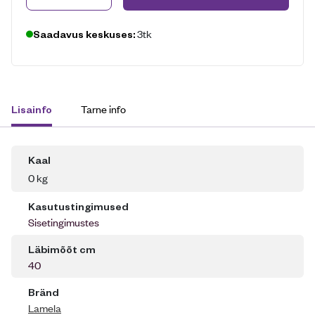
3tk
Saadavus keskuses:
Tarne info
Lisainfo
Kaal
0 kg
Kasutustingimused
Sisetingimustes
Läbimõõt cm
40
Bränd
Lamela