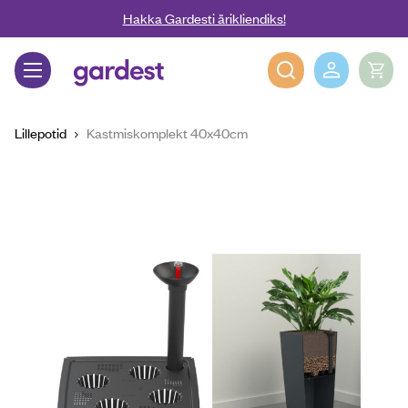
Liigu edasi põhisisu juurde
Hakka Gardesti ärikliendiks!
Gardest
Lillepotid
Kastmiskomplekt 40x40cm