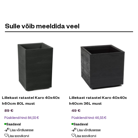
Sulle võib meeldida veel
Lillekast ratastel Karo 40x40x
Lillekast ratastel Karo 40x40x
h60cm 80L must
h40cm 36L must
89
€
49
€
Püsikliendi hind:
84,55
€
Püsikliendi hind:
46,55
€
Saadaval
Saadaval
Lisa võrdlusesse
Lisa võrdlusesse
Lisa soovikorvi
Lisa soovikorvi