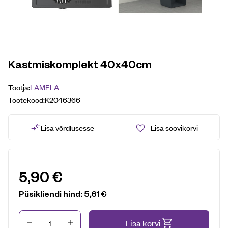
Kastmiskomplekt 40x40cm
Tootja:
LAMELA
Tootekood:
K2046366
Lisa võrdlusesse
Lisa soovikorvi
5,90
€
Püsikliendi hind:
5,61
€
Kogus
Lisa korvi