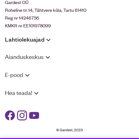
Gardest OÜ
Roheline tn 14, Tähtvere küla, Tartu 61410
Reg nr 14246756
KMKR nr EE101978099
Lahtiolekuajad
Aianduskeskus
E-pood
Hea teada!
© Gardest, 2023