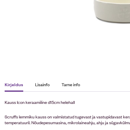
Lisainfo
Tarne info
Kirjeldus
Kauss Icon keraamiline d15cm helehall
Scruffs lemmiku kauss on valmistatud tugevast ja vastupidavast ke
temperatuuril. Nõudepesumasina, mikrolaineahju, ahju ja sügavkülma