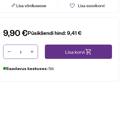
Lisa võrdlusesse
Lisa soovikorvi
9,90
€
Püsikliendi hind:
9,41
€
Kogus
Lisa korvi
5tk
Saadavus keskuses: