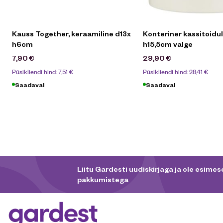
Kauss Together, keraamiline d13x
Konteriner kassitoidul
h6cm
h15,5cm valge
7,90
€
29,90
€
Püsikliendi hind:
7,51
€
Püsikliendi hind:
28,41
€
Saadaval
Saadaval
Liitu Gardesti uudiskirjaga ja ole esimese
pakkumistega