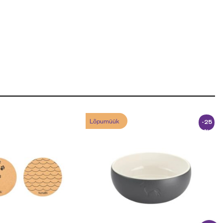
Lõpumüük
-25
%