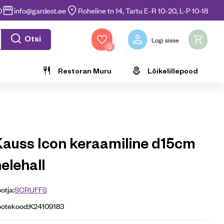
0
info@gardest.ee
Roheline tn 14, Tartu E-R 10-20, L-P 10-18
Otsi
Logi sisse
0
Restoran Muru
Lõikelillepood
Kauss Icon keraamiline d15cm
elehall
otja:
SCRUFFS
ootekood:
K24109183