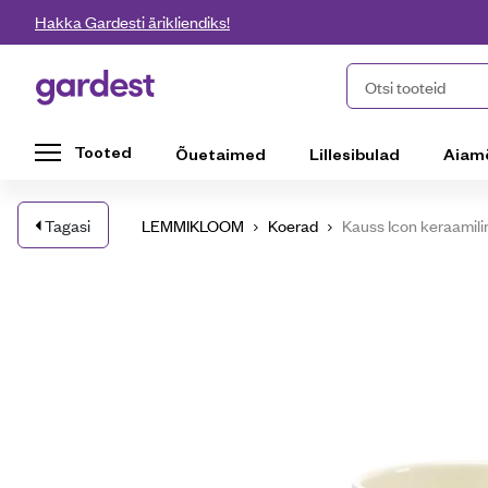
Liigu edasi põhisisu juurde
Hakka Gardesti ärikliendiks!
Gardest
Otsi tooteid
Tooted
Õuetaimed
Lillesibulad
Aiam
Tagasi
LEMMIKLOOM
Koerad
Kauss Icon keraamili