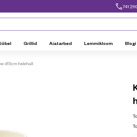
741 211
ööbel
Grillid
Aiatarbed
Lemmikloom
Blogi
ne d15cm helehall
h
To
T