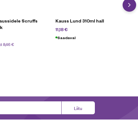
aussidele Scruffs
Kauss Lund 310ml hall
k
14,90
€
11,18
€
Saadaval
d:
8,46
€
Liitu