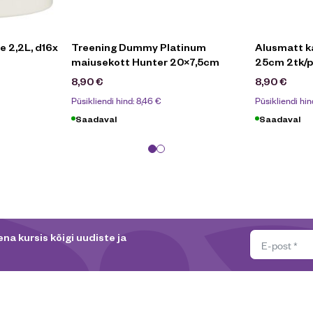
e 2,2L, d16x
Treening Dummy Platinum
Alusmatt k
maiusekott Hunter 20×7,5cm
25cm 2tk/p
8,90
€
8,90
€
Püsikliendi hind:
8,46
€
Püsikliendi hin
Saadaval
Saadaval
na kursis kõigi uudiste ja