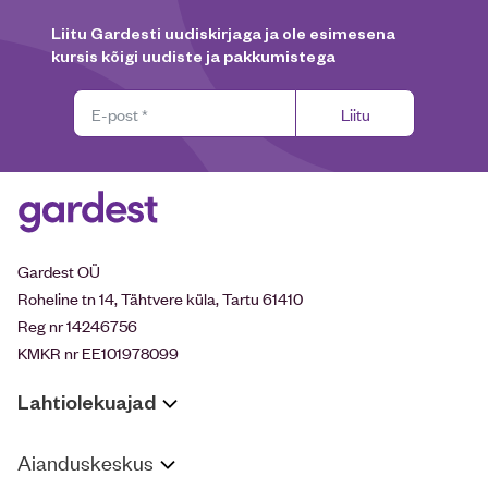
Liitu Gardesti uudiskirjaga ja ole esimesena
kursis kõigi uudiste ja pakkumistega
Liitu
Gardest OÜ
Roheline tn 14, Tähtvere küla, Tartu 61410
Reg nr 14246756
KMKR nr EE101978099
Lahtiolekuajad
Aianduskeskus