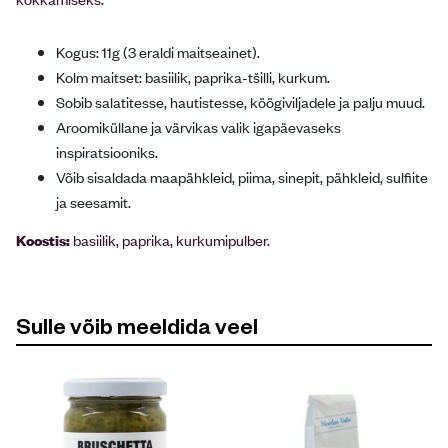
Kogus: 11g (3 eraldi maitseainet).
Kolm maitset: basiilik, paprika-tšilli, kurkum.
Sobib salatitesse, hautistesse, köögiviljadele ja palju muud.
Aroomiküllane ja värvikas valik igapäevaseks
inspiratsiooniks.
Võib sisaldada maapähkleid, piima, sinepit, pähkleid, sulfiite
ja seesamit.
Koostis:
basiilik, paprika, kurkumipulber.
Sulle võib meeldida veel