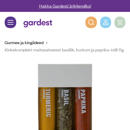
Liigu edasi põhisisu juurde
Hakka Gardesti ärikliendiks!
Gardest
Gurmee ja kingiideed
Kinkekomplekt maitseainetest basiilik, kurkum ja paprika-tsilli 11g