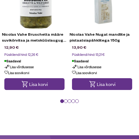
Nicolas Vahe Bruschetta määre
Nicolas Vahe Nugat mandlite ja
suvikõrvitsa ja metsküüslauguga
pistaatsiapähklitega 150g
140g
12,90
€
13,90
€
Püsikliendi hind:
12,26
€
Püsikliendi hind:
13,21
€
Saadaval
Saadaval
Lisa võrdlusesse
Lisa võrdlusesse
Lisa soovikorvi
Lisa soovikorvi
Lisa korvi
Lisa korvi