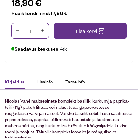
18,90
€
Püsikliendi hind:
17,96
€
Kogus
Lisa korvi
4tk
Saadavus keskuses:
Lisainfo
Tarne info
Kirjeldus
Nicolas Vahé maitseainete komplekt basiilik, kurkum ja paprika-
tšilli (11g) pakub lihtsat võimalust tuua igapäevastesse
roogadesse värvi ja maitset. Värske basiilik sobib hästi salatitesse
ja pastadesse, paprika-tšilli annab hautistele ja kastmetele
maheda särtsu, ning kurkum lisab röstitud köögiviljadele kuldset
tooni ja soojust. Täiuslik komplekt loovaks ja mänguliseks
kokkamiseks.