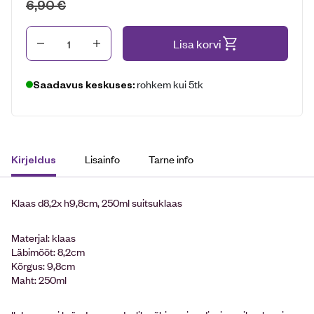
6,90
€
Kogus
Lisa korvi
rohkem kui 5tk
Saadavus keskuses:
Lisainfo
Tarne info
Kirjeldus
Klaas d8,2x h9,8cm, 250ml suitsuklaas
Materjal: klaas
Läbimõõt: 8,2cm
Kõrgus: 9,8cm
Maht: 250ml