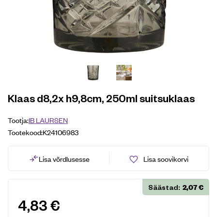
Klaas d8,2x h9,8cm, 250ml suitsuklaas
Tootja:
IB LAURSEN
Tootekood:
K24106983
Lisa võrdlusesse
Lisa soovikorvi
2,07
€
Säästad:
4,83
€