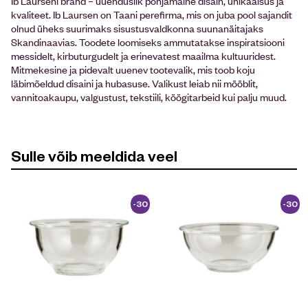
Ib Laurseni bränd – uuenduslik põhjamaine disain, unikaalsus ja
kvaliteet. Ib Laursen on Taani perefirma, mis on juba pool sajandit
olnud üheks suurimaks sisustusvaldkonna suunanäitajaks
Skandinaavias. Toodete loomiseks ammutatakse inspiratsiooni
messidelt, kirbuturgudelt ja erinevatest maailma kultuuridest.
Mitmekesine ja pidevalt uuenev tootevalik, mis toob koju
läbimõeldud disaini ja hubasuse. Valikust leiab nii mööblit,
vannitoakaupu, valgustust, tekstiili, köögitarbeid kui palju muud.
Sulle võib meeldida veel
-30
-30
%
%