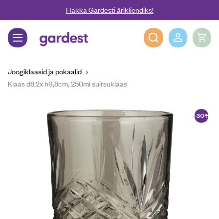
Liigu edasi põhisisu juurde
Hakka Gardesti ärikliendiks!
Gardest
Joogiklaasid ja pokaalid
Klaas d8,2x h9,8cm, 250ml suitsuklaas
-30%