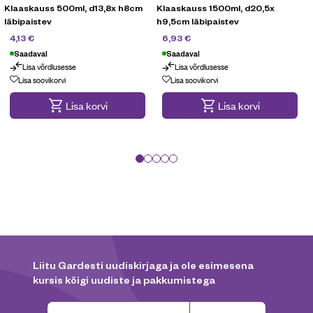
Klaaskauss 500ml, d13,8x h8cm
Klaaskauss 1500ml, d20,5x
läbipaistev
h9,5cm läbipaistev
k
5,90
€
9,90
€
4,13
€
6,93
€
Saadaval
Saadaval
Lisa võrdlusesse
Lisa võrdlusesse
Lisa soovikorvi
Lisa soovikorvi
Lisa korvi
Lisa korvi
Liitu Gardesti uudiskirjaga ja ole esimesena
kursis kõigi uudiste ja pakkumistega