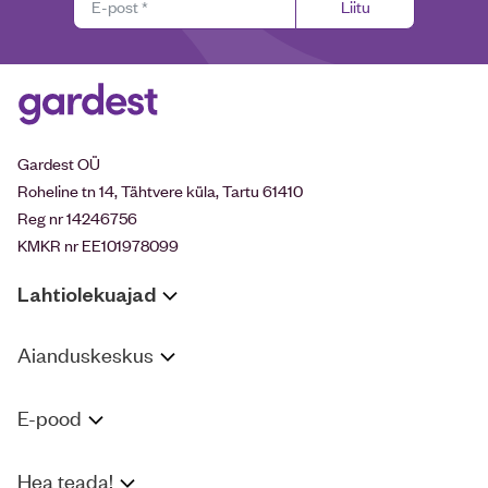
Liitu
Gardest OÜ
Roheline tn 14, Tähtvere küla, Tartu 61410
Reg nr 14246756
KMKR nr EE101978099
Lahtiolekuajad
Aianduskeskus
E-pood
Hea teada!