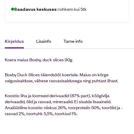
rohkem kui 5tk
Saadavus keskuses:
Lisainfo
Tarne info
Kirjeldus
Koera maius Boxby, duck slices 90g
Boxby Duck Slices täiendsööt koertele. Maius on kõrge
valgusisalduse, vähese rasvasisaldusega ning puhtast lihast.
Koostis: liha ja loomsed derivaadid (87% part), köögivilja
derivaadid, õlid ja rasvad, mineraalid. Ei sisalda lisaaineid.
Analüütiline koostis: niiskus 26%, toorproteiin 50%, toorõlid ja -
rasvad 2%, toortuhk 5,5%, toorkiud 1%.