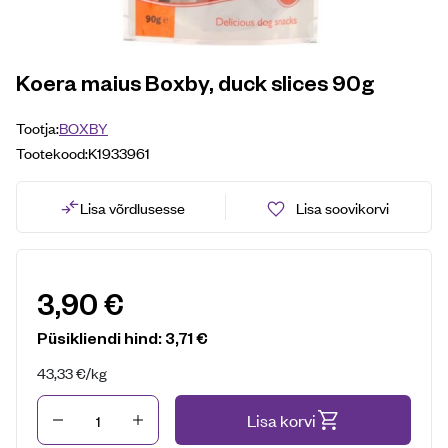
Koera maius Boxby, duck slices 90g
Tootja:
BOXBY
Tootekood:
K1933961
Lisa võrdlusesse
Lisa soovikorvi
3,90
€
Püsikliendi hind:
3,71
€
43,33
€
/kg
Kogus
Lisa korvi