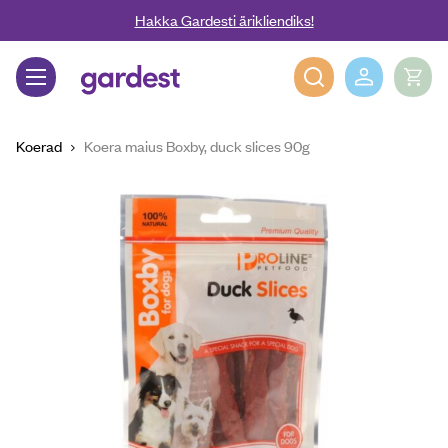
Liigu edasi põhisisu juurde
Hakka Gardesti ärikliendiks!
Gardest
Koerad
Koera maius Boxby, duck slices 90g