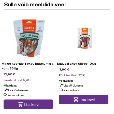
Sulle võib meeldida veel
Maius koerale Boxby kaltsiumiga
Maius Boxby Slices 100g
kont 360g
3,90
€
12,90
€
Püsikliendi hind:
3,71
€
Püsikliendi hind:
12,26
€
Saadaval
Lisa võrdlusesse
Saadaval
Lisa võrdlusesse
Lisa soovikorvi
Lisa soovikorvi
Lisa korvi
Lisa korvi