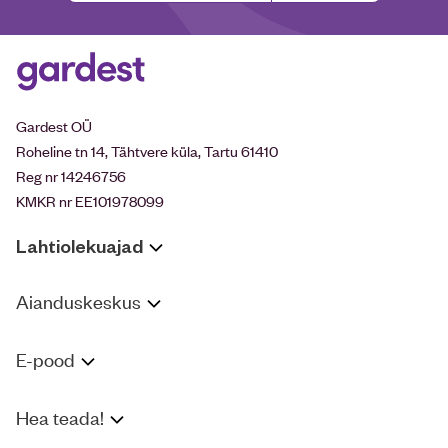
Gardest OÜ
Roheline tn 14, Tähtvere küla, Tartu 61410
Reg nr 14246756
KMKR nr EE101978099
Lahtiolekuajad
Aianduskeskus
E-pood
Hea teada!