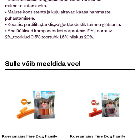
mitmekesistamiseks.
• Maiuse konsistents ja kuju aitavad kaasa hammaste
puhastamisele.
• Koostis: pardiliha,tärklis,valgud,looduslik taimne glütseriin.
• Analüütilised komponendid:toorproteiin 19%,toorrasv
2%,,toorkiud 0,5%,toortuhk 1,6%,niiskus 20%.
Sulle võib meeldida veel
Koeramaius Fine Dog Family
Koeramaius Fine Dog Family