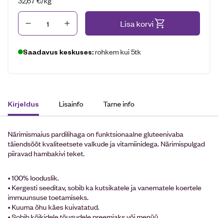
32,67
€
/kg
Kogus
Lisa korvi
rohkem kui 5tk
Saadavus keskuses:
Lisainfo
Tarne info
Kirjeldus
Närimismaius pardilihaga on funktsionaalne gluteenivaba
täiendsööt kvaliteetsete valkude ja vitamiinidega. Närimispulgad
piiravad hambakivi teket.
• 100% looduslik.
• Kergesti seeditav, sobib ka kutsikatele ja vanematele koertele
immuunsuse toetamiseks.
• Kuuma õhu käes kuivatatud.
• Sobib kõikidele tõugudele preemiaks või menüü