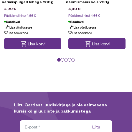
närimispulgad lõhega 200g
närimismaius veis 200g
4,90
€
4,90
€
Püsikliendi hind:
4,66
€
Püsikliendi hind:
4,66
€
Saadaval
Saadaval
Lisa võrdlusesse
Lisa võrdlusesse
Lisa soovikorvi
Lisa soovikorvi
Lisa korvi
Lisa korvi
Liitu Gardesti uudiskirjaga ja ole esimesena
kursis kõigi uudiste ja pakkumistega
Liitu