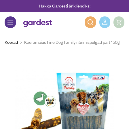
Liigu edasi põhisisu juurde
Hakka Gardesti ärikliendiks!
Gardest
Koerad
Koeramaius Fine Dog Family närimispulgad part 150g