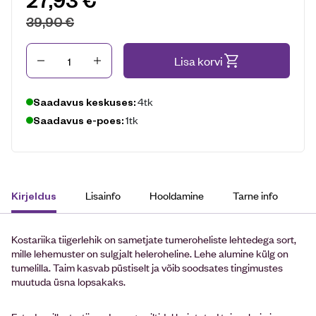
39,90
€
Kogus
Lisa korvi
4tk
Saadavus keskuses:
1tk
Saadavus e-poes:
Lisainfo
Hooldamine
Tarne info
Kirjeldus
Kostariika tiigerlehik on sametjate tumeroheliste lehtedega sort,
mille lehemuster on sulgjalt heleroheline. Lehe alumine külg on
tumelilla. Taim kasvab püstiselt ja võib soodsates tingimustes
muutuda üsna lopsakaks.