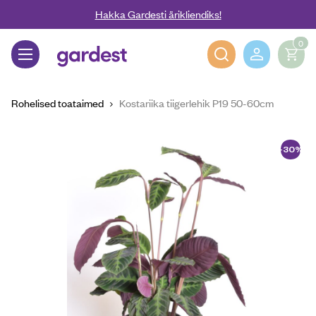
Liigu edasi põhisisu juurde
Hakka Gardesti ärikliendiks!
0
Gardest
Rohelised toataimed
Kostariika tiigerlehik P19 50-60cm
-30%