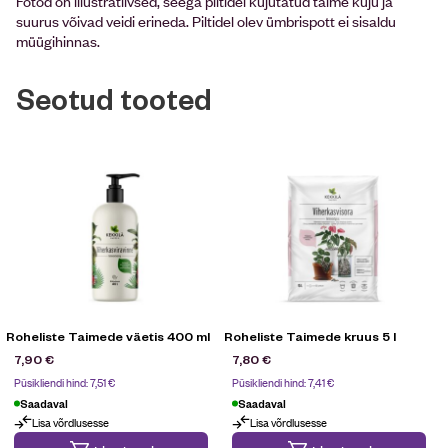
Fotod on illustratiivsed, seega piltidel kujutatud taime kuju ja
suurus võivad veidi erineda. Piltidel olev ümbrispott ei sisaldu
müügihinnas.
Seotud tooted
Roheliste Taimede väetis 400 ml
Roheliste Taimede kruus 5 l
7,90
€
7,80
€
Püsikliendi hind:
7,51
€
Püsikliendi hind:
7,41
€
Saadaval
Saadaval
Lisa võrdlusesse
Lisa võrdlusesse