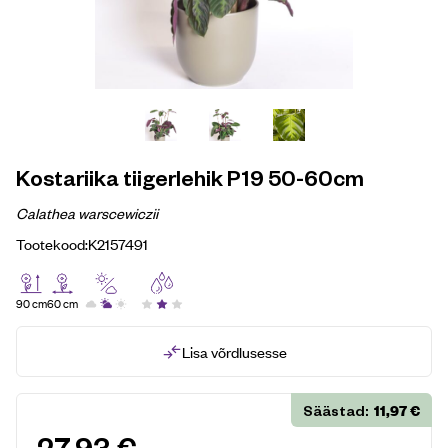
Kostariika tiigerlehik P19 50-60cm
Calathea warscewiczii
Tootekood:
K2157491
90 cm
60 cm
Lisa võrdlusesse
11,97
€
Säästad:
27,93
€