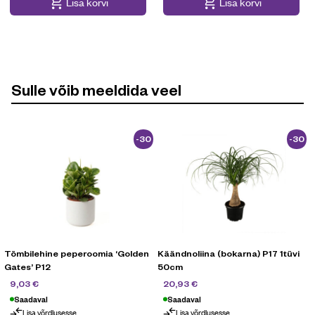
Lisa korvi
Lisa korvi
Sulle võib meeldida veel
-30
-30
%
%
Tömbilehine peperoomia ‘Golden
Käändnoliina (bokarna) P17 1tüvi
Gates’ P12
50cm
12,90
€
29,90
€
9,03
€
20,93
€
Saadaval
Saadaval
Lisa võrdlusesse
Lisa võrdlusesse