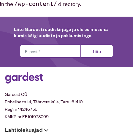
in the
directory.
/wp-content/
Liitu Gardesti uudiskirjaga ja ole esimesena
kursis kõigi uudiste ja pakkumistega
Liitu
Gardest OÜ
Roheline tn 14, Tähtvere küla, Tartu 61410
Reg nr 14246756
KMKR nr EE101978099
Lahtiolekuajad