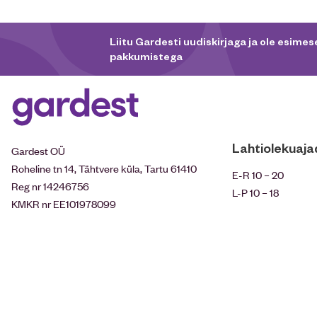
Liitu Gardesti uudiskirjaga ja ole esimese
pakkumistega
Lahtiolekuaja
Gardest OÜ
Roheline tn 14, Tähtvere küla, Tartu 61410
E-R 10 – 20
Reg nr 14246756
L-P 10 – 18
KMKR nr EE101978099