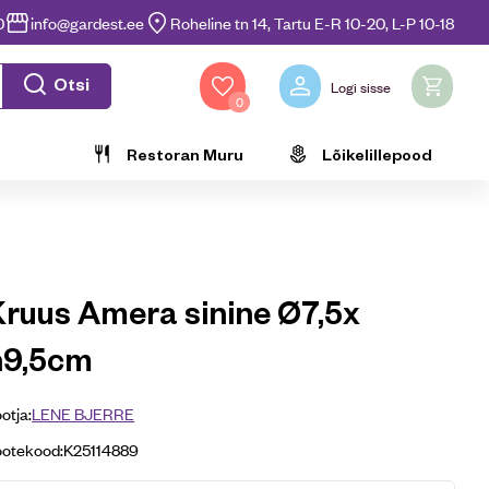
0
info@gardest.ee
Roheline tn 14, Tartu E-R 10-20, L-P 10-18
Otsi
Logi sisse
0
Restoran Muru
Lõikelillepood
Kruus Amera sinine Ø7,5x
h9,5cm
otja:
LENE BJERRE
ootekood:
K25114889