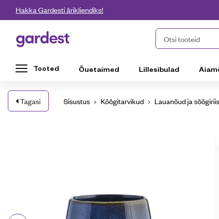
Liigu edasi põhisisu juurde
Hakka Gardesti ärikliendiks!
Gardest
Otsi tooteid
Tooted
Õuetaimed
Lillesibulad
Aiam
Tagasi
Sisustus
Köögitarvikud
Lauanõud ja söögirii