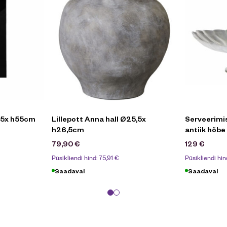
35x h55cm
Lillepott Anna hall Ø25,5x
Serveerimisa
h26,5cm
antiik hõb
79,90
€
129
€
Püsikliendi hind:
75,91
€
Püsikliendi hin
Saadaval
Saadaval