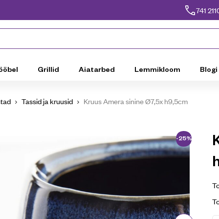
741 211
ööbel
Grillid
Aiatarbed
Lemmikloom
Blogi
stad
Tassid ja kruusid
Kruus Amera sinine Ø7,5x h9,5cm
-25%
To
T