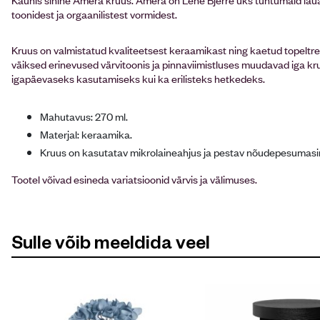
toonidest ja orgaanilistest vormidest.
Kruus on valmistatud kvaliteetsest keraamikast ning kaetud topeltrea
väiksed erinevused värvitoonis ja pinnaviimistluses muudavad iga kr
igapäevaseks kasutamiseks kui ka erilisteks hetkedeks.
Mahutavus: 270 ml.
Materjal: keraamika.
Kruus on kasutatav mikrolaineahjus ja pestav nõudepesumasi
Tootel võivad esineda variatsioonid värvis ja välimuses.
Sulle võib meeldida veel