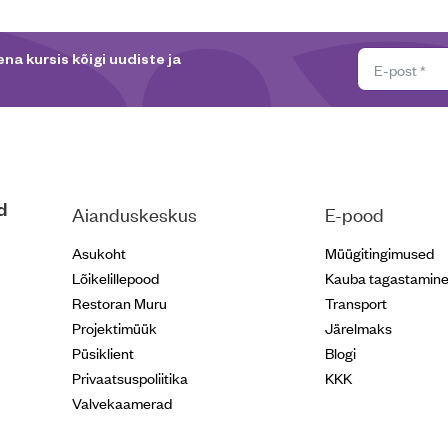
na kursis kõigi uudiste ja
d
Aianduskeskus
E-pood
Asukoht
Müügitingimused
Lõikelillepood
Kauba tagastamin
Restoran Muru
Transport
Projektimüük
Järelmaks
Püsiklient
Blogi
Privaatsuspoliitika
KKK
Valvekaamerad