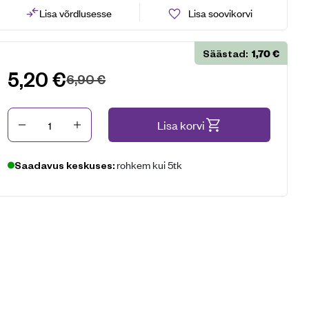
Lisa võrdlusesse
Lisa soovikorvi
1,70
€
Säästad:
5,20
€
6,90
€
Kogus
Lisa korvi
rohkem kui 5tk
Saadavus keskuses: