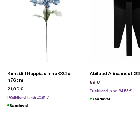
Kunstlill Happia sinine Ø23x
Abilaud Alina must Ø
h76cm
89
€
21,90
€
Püsikliendi hind:
84,55
€
Püsikliendi hind:
20,81
€
Saadaval
Saadaval