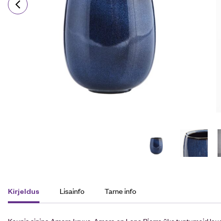
Lisainfo
Tarne info
Kirjeldus
Kaunis sinine Amera kruus. Amera on Lene Bjerre üks tuntumaid lauan