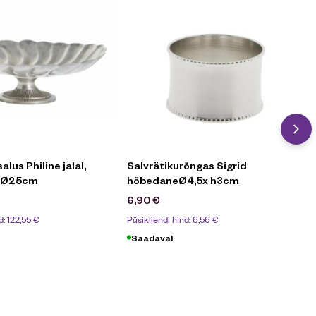
lus Philine jalal,
Salvrätikurõngas Sigrid
e Ø25cm
hõbedaneØ4,5x h3cm
6,90
€
d:
122,55
€
Püsikliendi hind:
6,56
€
Saadaval