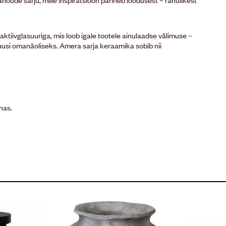
ktiivglasuuriga, mis loob igale tootele ainulaadse välimuse –
uusi omanäoliseks. Amera sarja keraamika sobib nii
nas.