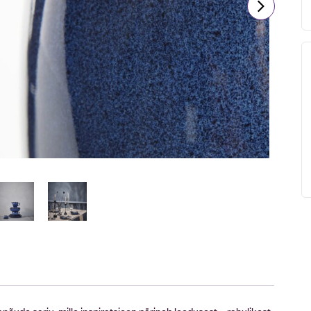
õude sarju, mille inspiratsioon pärineb loodusest – rahulikest