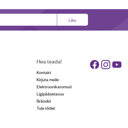
Liitu
Hea teada!
Kontakt
e
Kirjuta meile
Elektroonikaromud
Ligipääsetavus
Brändid
Tule tööle!