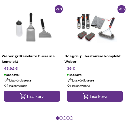
-20
-35
%
%
Weber grilltarvikute 3-osaline
Söegrilli puhastamise komplekt
komplekt
Weber
54,90
€
59,90
€
43,92
€
39
€
Saadaval
Saadaval
Lisa võrdlusesse
Lisa võrdlusesse
Lisa soovikorvi
Lisa soovikorvi
Lisa korvi
Lisa korvi