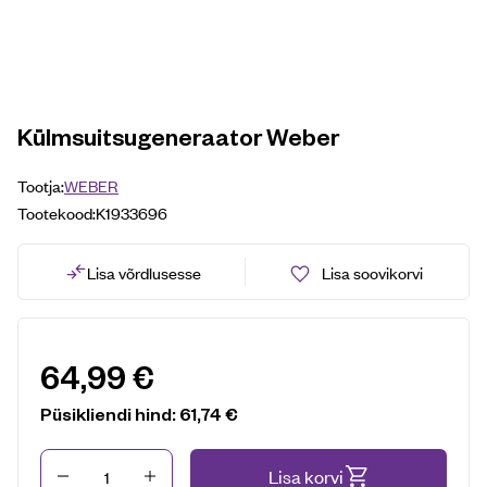
Külmsuitsugeneraator Weber
Tootja:
WEBER
Tootekood:
K1933696
Lisa võrdlusesse
Lisa soovikorvi
64,99
€
Püsikliendi hind:
61,74
€
Kogus
Lisa korvi