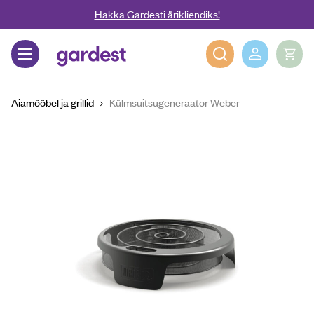
Liigu edasi põhisisu juurde
Hakka Gardesti ärikliendiks!
Gardest
Aiamööbel ja grillid
Külmsuitsugeneraator Weber