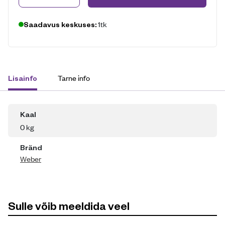
1tk
Saadavus keskuses:
Tarne info
Lisainfo
Kaal
0 kg
Bränd
Weber
Sulle võib meeldida veel