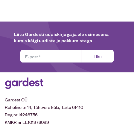
Liitu Gardesti uudiskirjaga ja ole esimesena
kursis kõigi uudiste ja pakkumistega
Liitu
Gardest OÜ
Roheline tn 14, Tähtvere küla, Tartu 61410
Reg nr 14246756
KMKR nr EE101978099