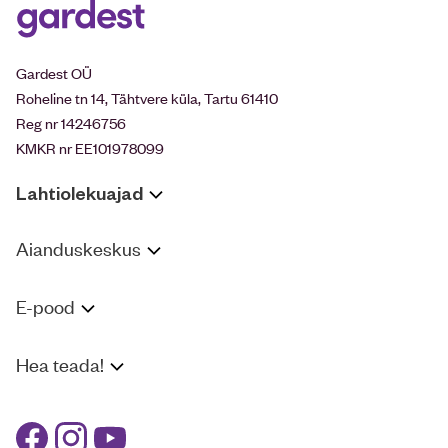
Gardest OÜ
Roheline tn 14, Tähtvere küla, Tartu 61410
Reg nr 14246756
KMKR nr EE101978099
Lahtiolekuajad
Aianduskeskus
E-pood
Hea teada!