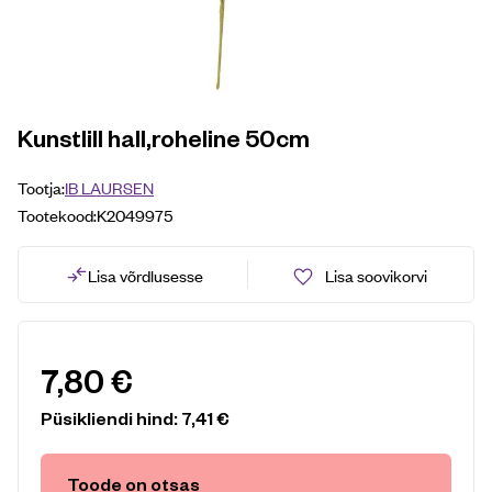
Kunstlill hall,roheline 50cm
Tootja:
IB LAURSEN
Tootekood:
K2049975
Lisa võrdlusesse
Lisa soovikorvi
7,80
€
Püsikliendi hind:
7,41
€
Toode on otsas