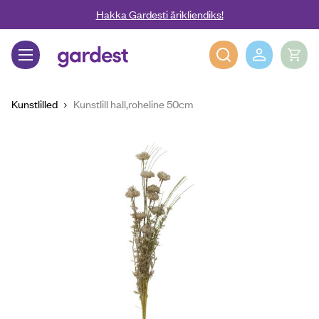
Liigu edasi põhisisu juurde
Hakka Gardesti ärikliendiks!
Gardest
Kunstlilled
Kunstlill hall,roheline 50cm