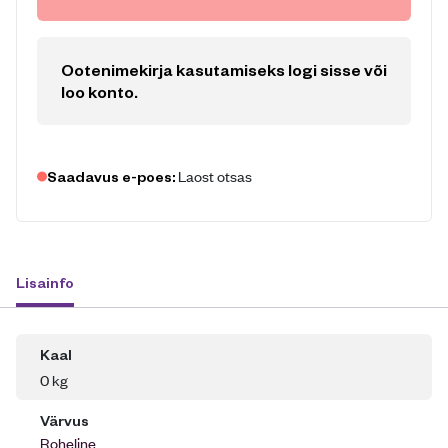
Ootenimekirja kasutamiseks logi sisse või
loo konto
.
Laost otsas
Saadavus e-poes:
Lisainfo
Kaal
0 kg
Värvus
Roheline