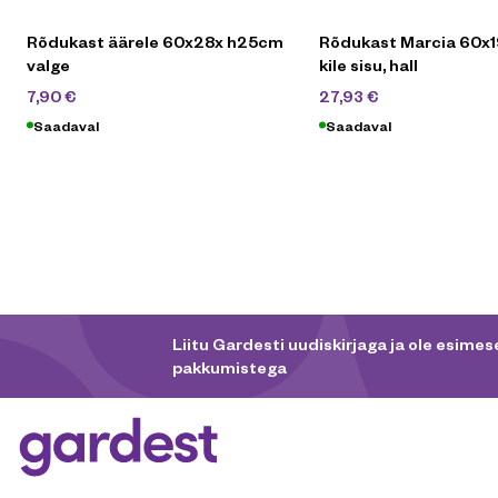
Rõdukast äärele 60x28x h25cm
Rõdukast Marcia 60x
valge
kile sisu, hall
12,90
€
39,90
€
7,90
€
27,93
€
Saadaval
Saadaval
Liitu Gardesti uudiskirjaga ja ole esimese
pakkumistega