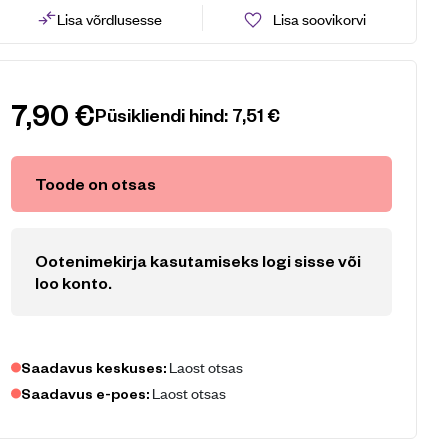
Lisa võrdlusesse
Lisa soovikorvi
7,90
€
Püsikliendi hind:
7,51
€
Toode on otsas
Ootenimekirja kasutamiseks logi sisse või
loo konto
.
Laost otsas
Saadavus keskuses:
Laost otsas
Saadavus e-poes: