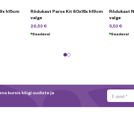
19x h15cm
Rõdukast Paros Kit 60x18x h19cm
Rõdukast 
valge
valge
37,90
€
7,9
26,53
€
5,53
€
Saadaval
Saadaval
na kursis kõigi uudiste ja