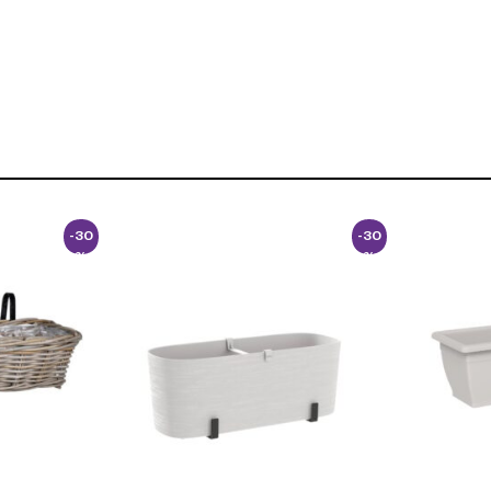
-30
-30
%
%