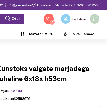
0
info@gardest.ee
Roheline tn 14, Tartu E-R 10-20, L-P 10-18
Otsi
Logi sisse
0
Restoran Muru
Lõikelillepood
Kunstoks valgete marjadega
roheline 6x18x h53cm
otja:
DECORIS
ootekood:
K25118676