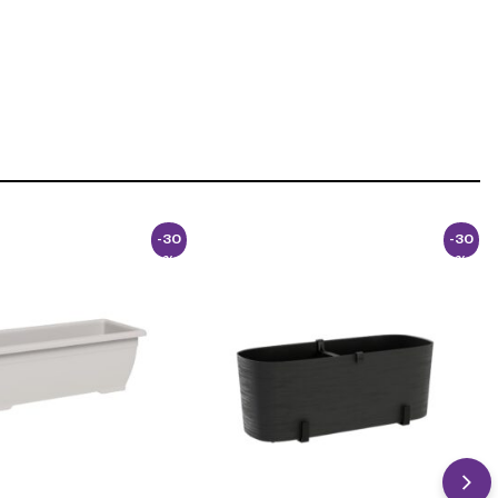
-30
-30
%
%