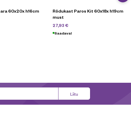
Nara 60x20x h16cm
Rõdukast Paros Kit 60x18x h19cm
must
0
€
39,90
€
27,93
€
Saadaval
Liitu