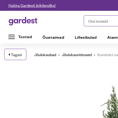
Liigu edasi põhisisu juurde
Hakka Gardesti ärikliendiks!
Gardest
Otsi tooteid
Tooted
Õuetaimed
Lillesibulad
Aiam
Tagasi
Jõulukaubad
Jõulukaunistused
Kunstoks va