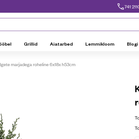
741 211
ööbel
Grillid
Aiatarbed
Lemmikloom
Blogi
lgete marjadega roheline 6x18x h53cm
To
T