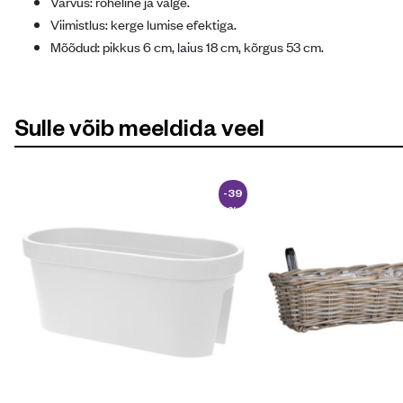
Värvus: roheline ja valge.
Viimistlus: kerge lumise efektiga.
Mõõdud: pikkus 6 cm, laius 18 cm, kõrgus 53 cm.
Sulle võib meeldida veel
-39
%