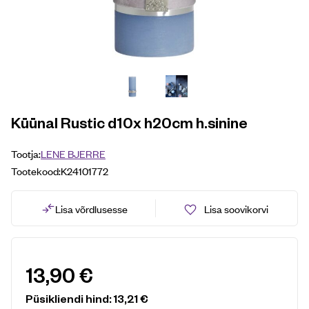
Küünal Rustic d10x h20cm h.sinine
Tootja:
LENE BJERRE
Tootekood:
K24101772
Lisa võrdlusesse
Lisa soovikorvi
13,90
€
Püsikliendi hind:
13,21
€