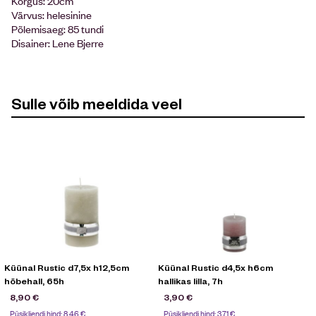
Kõrgus: 20cm
Värvus: helesinine
Põlemisaeg: 85 tundi
Disainer: Lene Bjerre
Sulle võib meeldida veel
Küünal Rustic d7,5x h12,5cm
Küünal Rustic d4,5x h6cm
hõbehall, 65h
hallikas lilla, 7h
h
8,90
€
3,90
€
Püsikliendi hind:
8,46
€
Püsikliendi hind:
3,71
€