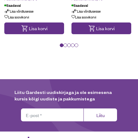
Saadaval
Saadaval
Lisa võrdlusesse
Lisa võrdlusesse
Lisa soovikorvi
Lisa soovikorvi
Lisa korvi
Lisa korvi
Liitu Gardesti uudiskirjaga ja ole esimesena
kursis kõigi uudiste ja pakkumistega
Liitu