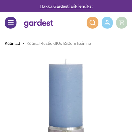
Liigu edasi põhisisu juurde
Hakka Gardesti ärikliendiks!
Gardest
Küünlad
Küünal Rustic d10x h20cm h.sinine