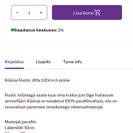
Kogus
Lisa korvi
2tk
Saadavus keskuses:
Lisainfo
Tarne info
Kirjeldus
Küünal Rustic d10x h20cm h.sinine
Rustic küünlaga saate luua oma kodus just õige hubasuse
atmosfääri. Küünal on toodetud 100% parafiinvahast, mis on
tavavahast paremate omadustega mineraalmaterjal.
Materjal: parafiin
Läbimõõt: 10cm