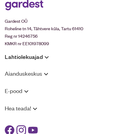
Gardest OÜ
Roheline tn 14, Tähtvere küla, Tartu 61410
Reg nr 14246756
KMKR nr EE101978099
Lahtiolekuajad
Aianduskeskus
E-pood
Hea teada!