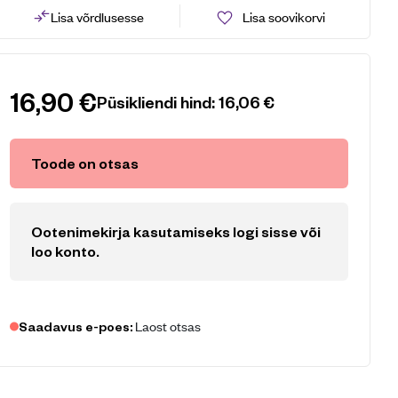
Lisa võrdlusesse
Lisa soovikorvi
16,90
€
Püsikliendi hind:
16,06
€
Toode on otsas
Ootenimekirja kasutamiseks logi sisse või
loo konto
.
Laost otsas
Saadavus e-poes: