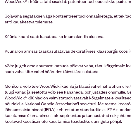
WoodWick®-i küünla taht sisaldab patenteeritud looduslikku puitu, m
Sojavaha segatakse väga kontsentreeritud lõhnaainetega, et tekitada
eriti kauakestva tulemuse.
Küünla kaant saab kasutada ka kuumakindla alusena.
Küünal on armsas taaskasutatavas dekoratiivses klaaspurgis koos i
Võite julgelt otse anumast katsuda põlevat vaha, tänu kõrgeimale kva
saab vaha käte vahel hõõrudes täiesti ära sulatada.
Mõnikord võib teie WoodWicki küünla ja klaasi vahel näha õhumulle
tüüpi vahad ja seetõttu võib see kahaneda, põhjustades õhumulle. See
WoodWick® küünlad on valmistatud vastavalt kõrgeimatele kvaliteedi
nõudeid ja National Candle Association’i soovitusi. Me teeme koost
lõhnaassotsiatsiooni (IFRA) kehtestatud standarditele. IFRA stan
kasutamise ülemaailmselt aktsepteeritud ja tunnustatud riskijuhtimis
keelavad koostisainete kasutamise teaduslike uuringute põhjal.