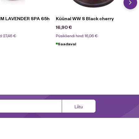
 M LAVENDER SPA 65h
Küünal WW S Black cherry
16,90
€
d:
27,46
€
Püsikliendi hind:
16,06
€
Saadaval
Liitu