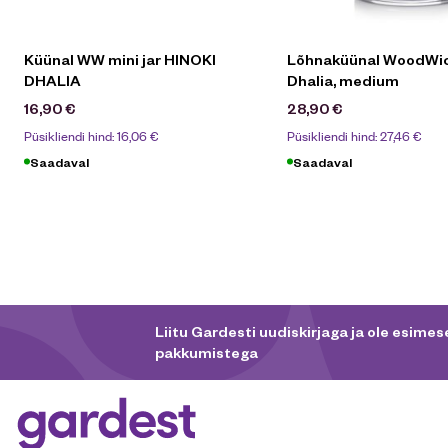
Küünal WW mini jar HINOKI
Lõhnaküünal WoodWic
DHALIA
Dhalia, medium
16,90
€
28,90
€
Püsikliendi hind:
16,06
€
Püsikliendi hind:
27,46
€
Saadaval
Saadaval
Liitu Gardesti uudiskirjaga ja ole esimese
pakkumistega