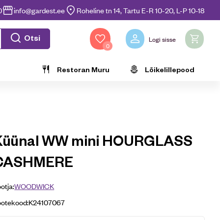
0
info@gardest.ee
Roheline tn 14, Tartu E-R 10-20, L-P 10-18
Otsi
Logi sisse
0
Restoran Muru
Lõikelillepood
Küünal WW mini HOURGLASS
CASHMERE
otja:
WOODWICK
ootekood:
K24107067