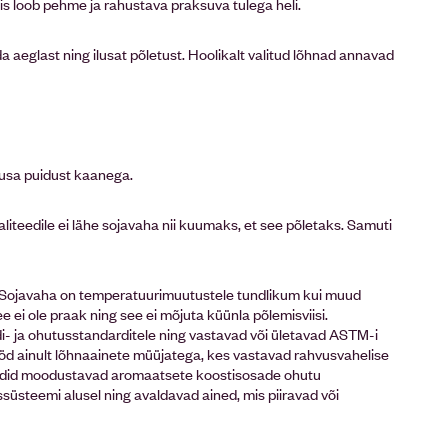
is loob pehme ja rahustava praksuva tulega heli.
 aeglast ning ilusat põletust. Hoolikalt valitud lõhnad annavad
lusa puidust kaanega.
liteedile ei lähe sojavaha nii kuumaks, et see põletaks. Samuti
. Sojavaha on temperatuurimuutustele tundlikum kui muud
 ei ole praak ning see ei mõjuta küünla põlemisviisi.
- ja ohutusstandarditele ning vastavad või ületavad ASTM-i
ööd ainult lõhnaainete müüjatega, kes vastavad rahvusvahelise
dardid moodustavad aromaatsete koostisosade ohutu
süsteemi alusel ning avaldavad ained, mis piiravad või