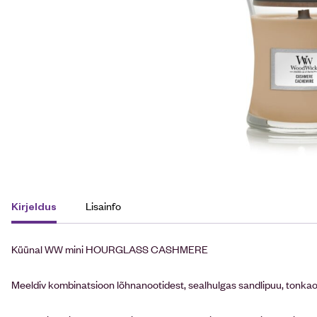
Lisainfo
Kirjeldus
Küünal WW mini HOURGLASS CASHMERE
Meeldiv kombinatsioon lõhnanootidest, sealhulgas sandlipuu, tonkaoa