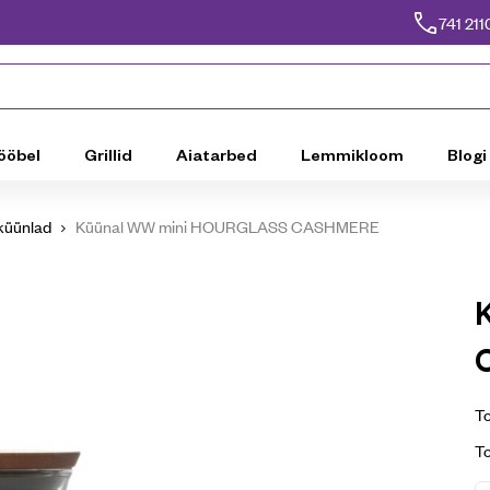
741 211
ööbel
Grillid
Aiatarbed
Lemmikloom
Blogi
küünlad
Küünal WW mini HOURGLASS CASHMERE
To
T