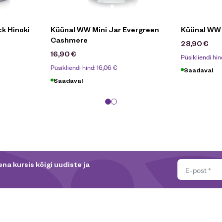
k Hinoki
Küünal WW Mini Jar Evergreen
Küünal WW
Cashmere
28,90
€
16,90
€
Püsikliendi hin
Püsikliendi hind:
16,06
€
Saadaval
Saadaval
na kursis kõigi uudiste ja