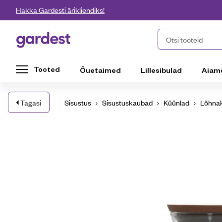
Liigu edasi põhisisu juurde
Hakka Gardesti ärikliendiks!
Gardest
Otsi tooteid
Tooted
Õuetaimed
Lillesibulad
Aiam
Tagasi
Sisustus
Sisustuskaubad
Küünlad
Lõhna