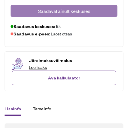
Saadaval ainult keskuses
1tk
Saadavus keskuses:
Laost otsas
Saadavus e-poes:
Järelmaksuvõimalus
Loe lisaks
Ava kalkulaator
Tarne info
Lisainfo