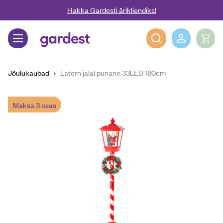
Liigu edasi põhisisu juurde
Hakka Gardesti ärikliendiks!
Gardest
Jõulukaubad
Latern jalal punane 33LED 180cm
Maksa 3 osas