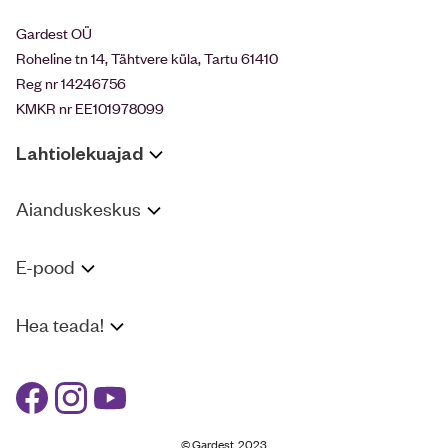
Gardest OÜ
Roheline tn 14, Tähtvere küla, Tartu 61410
Reg nr 14246756
KMKR nr EE101978099
Lahtiolekuajad
Aianduskeskus
E-pood
Hea teada!
© Gardest, 2023