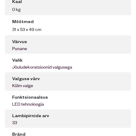
Kaal
0 kg
Mõõtmed
31 x 53 x 49 cm
Värvus
Punane
Valik
Jõuludekoratsioonid valgusega
Valguse värv
Külm valge
Funktsionaalsus
LED tehnoloogia
Lambipirnide arv
33
Bränd