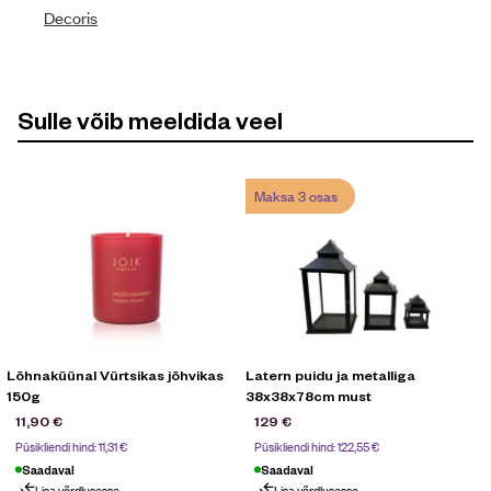
Decoris
Sulle võib meeldida veel
Maksa 3 osas
Lõhnaküünal Vürtsikas jõhvikas
Latern puidu ja metalliga
150g
38x38x78cm must
11,90
€
129
€
Püsikliendi hind:
11,31
€
Püsikliendi hind:
122,55
€
Saadaval
Saadaval
Lisa võrdlusesse
Lisa võrdlusesse