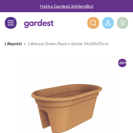
Liigu edasi põhisisu juurde
Hakka Gardesti ärikliendiks!
Gardest
Lillepotid
Lillekast Green Basics äärele 54x29x22cm
-20%