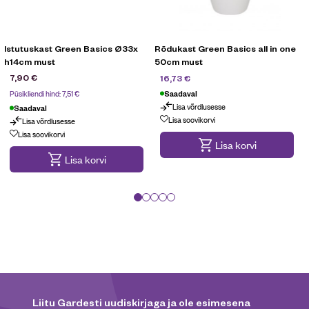
Istutuskast Green Basics Ø33x
Rõdukast Green Basics all in one
h14cm must
50cm must
23,90
€
7,90
€
16,73
€
Püsikliendi hind:
7,51
€
Saadaval
Lisa võrdlusesse
Saadaval
Lisa soovikorvi
Lisa võrdlusesse
Lisa soovikorvi
Lisa korvi
Lisa korvi
Liitu Gardesti uudiskirjaga ja ole esimesena