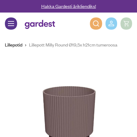
Liigu edasi põhisisu juurde
Hakka Gardesti ärikliendiks!
Gardest
Lillepotid
Lillepott Milly Round Ø19,5x h21cm tumeroosa