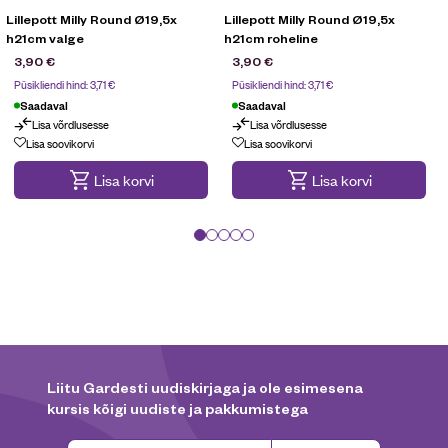
Lillepott Milly Round Ø19,5x
Lillepott Milly Round Ø19,5x
h21cm valge
h21cm roheline
3,90
€
3,90
€
Püsikliendi hind:
3,71
€
Püsikliendi hind:
3,71
€
Saadaval
Saadaval
Lisa võrdlusesse
Lisa võrdlusesse
Lisa soovikorvi
Lisa soovikorvi
Lisa korvi
Lisa korvi
Liitu Gardesti uudiskirjaga ja ole esimesena
kursis kõigi uudiste ja pakkumistega