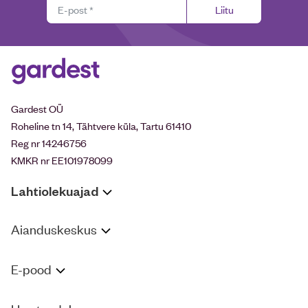
Liitu
Gardest OÜ
Roheline tn 14, Tähtvere küla, Tartu 61410
Reg nr 14246756
KMKR nr EE101978099
Lahtiolekuajad
Aianduskeskus
E-pood