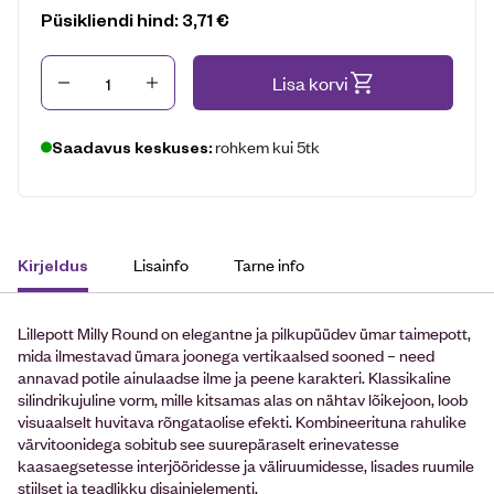
Püsikliendi hind:
3,71
€
Kogus
Lisa korvi
rohkem kui 5tk
Saadavus keskuses:
Lisainfo
Tarne info
Kirjeldus
Lillepott Milly Round on elegantne ja pilkupüüdev ümar taimepott,
mida ilmestavad ümara joonega vertikaalsed sooned – need
annavad potile ainulaadse ilme ja peene karakteri. Klassikaline
silindrikujuline vorm, mille kitsamas alas on nähtav lõikejoon, loob
visuaalselt huvitava rõngataolise efekti. Kombineerituna rahulike
värvitoonidega sobitub see suurepäraselt erinevatesse
kaasaegsetesse interjööridesse ja väliruumidesse, lisades ruumile
stiilset ja teadlikku disainielementi.