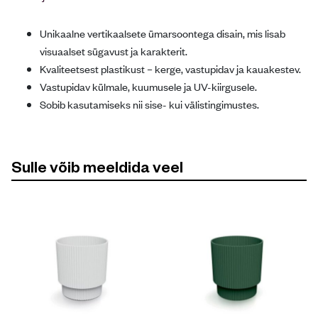
Unikaalne vertikaalsete ümarsoontega disain, mis lisab
visuaalset sügavust ja karakterit.
Kvaliteetsest plastikust – kerge, vastupidav ja kauakestev.
Vastupidav külmale, kuumusele ja UV-kiirgusele.
Sobib kasutamiseks nii sise- kui välistingimustes.
Sulle võib meeldida veel