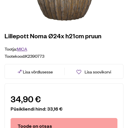
Lillepott Noma Ø24x h21cm pruun
Tootja:
MICA
Tootekood:
K2390773
Lisa võrdlusesse
Lisa soovikorvi
34,90
€
Püsikliendi hind:
33,16
€
Toode on otsas