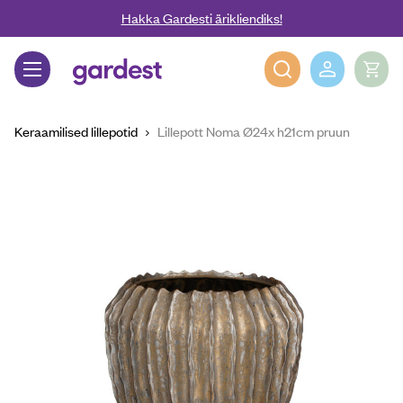
Liigu edasi põhisisu juurde
Hakka Gardesti ärikliendiks!
Gardest
Keraamilised lillepotid
Lillepott Noma Ø24x h21cm pruun