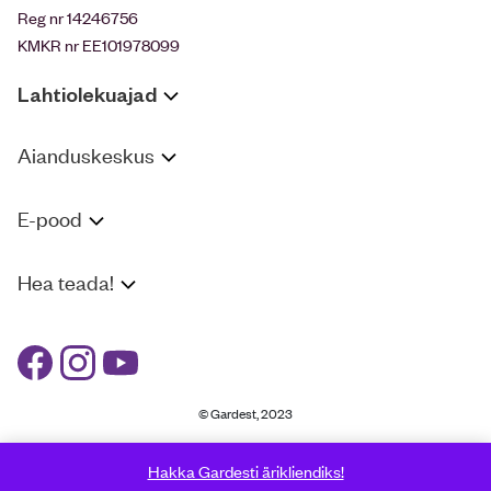
Reg nr 14246756
KMKR nr EE101978099
Lahtiolekuajad
Aianduskeskus
E-pood
Hea teada!
© Gardest, 2023
Hakka Gardesti ärikliendiks!