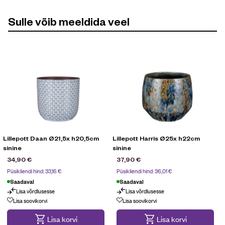
Sulle võib meeldida veel
Lillepott Daan Ø21,5x h20,5cm
Lillepott Harris Ø25x h22cm
sinine
sinine
34,90
€
37,90
€
Püsikliendi hind:
33,16
€
Püsikliendi hind:
36,01
€
Saadaval
Saadaval
Lisa võrdlusesse
Lisa võrdlusesse
Lisa soovikorvi
Lisa soovikorvi
Lisa korvi
Lisa korvi