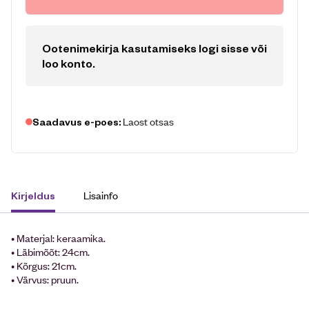
Ootenimekirja kasutamiseks logi sisse või
loo konto
.
Laost otsas
Saadavus e-poes:
Lisainfo
Kirjeldus
• Materjal: keraamika.
• Läbimõõt: 24cm.
• Kõrgus: 21cm.
• Värvus: pruun.