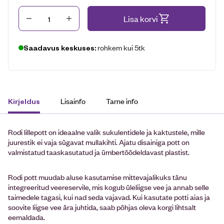
Kogus
Lisa korvi
rohkem kui 5tk
Saadavus keskuses:
Lisainfo
Tarne info
Kirjeldus
Rodi lillepott on ideaalne valik sukulentidele ja kaktustele, mille
juurestik ei vaja sügavat mullakihti. Ajatu disainiga pott on
valmistatud taaskasutatud ja ümbertöödeldavast plastist.
Rodi pott muudab aluse kasutamise mittevajalikuks tänu
integreeritud veereservile, mis kogub üleliigse vee ja annab selle
taimedele tagasi, kui nad seda vajavad. Kui kasutate potti aias ja
soovite liigse vee ära juhtida, saab põhjas oleva korgi lihtsalt
eemaldada.