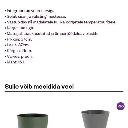
• Integreeritud veereserviga.
• Sobib sise- ja välistingimustesse.
• Vastupidav nii madalatele kui ka kõrgetele temperatuuridele.
• Kerge kaaluga.
• Materjal: taaskasutatud ja ümbertöödeldav plastik.
• Pikkus: 37cm.
• Laius: 37cm.
• Kõrgus: 21cm.
• Värvus: pruun.
• Maht: 16 l.
Sulle võib meeldida veel
-30
%