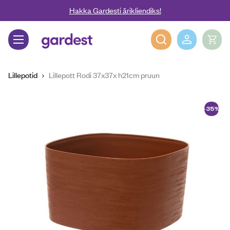
Liigu edasi põhisisu juurde
Hakka Gardesti ärikliendiks!
Gardest
Lillepotid
Lillepott Rodi 37x37x h21cm pruun
-35%