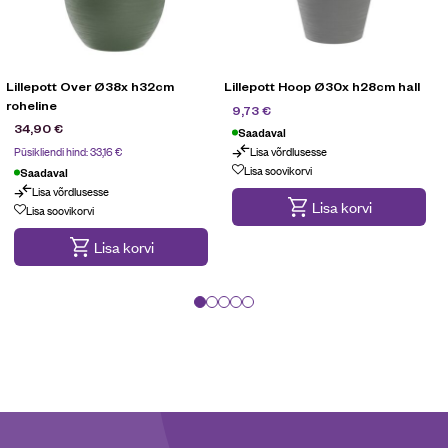
Lillepott Over Ø38x h32cm
Lillepott Hoop Ø30x h28cm hall
roheline
13,90
€
9,73
€
34,90
€
Saadaval
Püsikliendi hind:
33,16
€
Lisa võrdlusesse
Lisa soovikorvi
Saadaval
Lisa võrdlusesse
Lisa korvi
Lisa soovikorvi
Lisa korvi