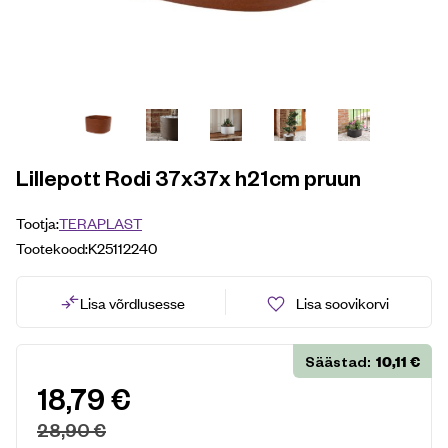
Lillepott Rodi 37x37x h21cm pruun
Tootja:
TERAPLAST
Tootekood:
K25112240
Lisa võrdlusesse
Lisa soovikorvi
10,11
€
Säästad:
18,79
€
28,90
€