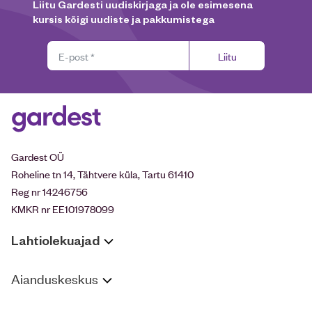
Liitu Gardesti uudiskirjaga ja ole esimesena
kursis kõigi uudiste ja pakkumistega
Liitu
Gardest OÜ
Roheline tn 14, Tähtvere küla, Tartu 61410
Reg nr 14246756
KMKR nr EE101978099
Lahtiolekuajad
Aianduskeskus