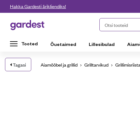
Liigu edasi põhisisu juurde
Hakka Gardesti ärikliendiks!
Gardest
Otsi tooteid
Tooted
Õuetaimed
Lillesibulad
Aiam
Tagasi
Aiamööbel ja grillid
Grilltarvikud
Grillimisriist