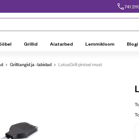
741 211
ööbel
Grillid
Aiatarbed
Lemmikloom
Blogi
ad
Grilltangid ja -labidad
LotusGrill pintsel must
L
To
T