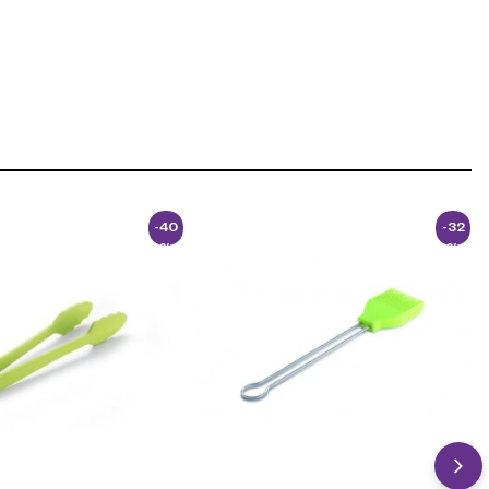
-40
-32
%
%