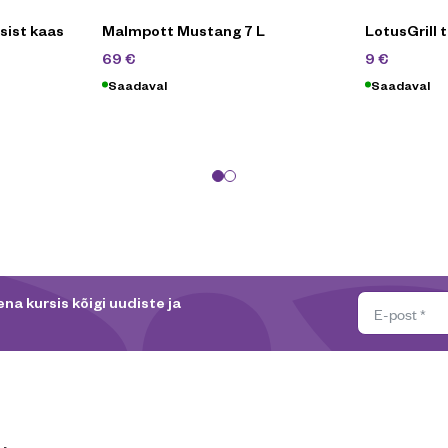
asist kaas
Malmpott Mustang 7 L
LotusGrill 
134,90
€
14,90
€
69
€
9
€
Saadaval
Saadaval
na kursis kõigi uudiste ja