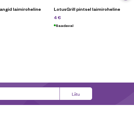
tangid laimiroheline
LotusGrill pintsel laimiroheline
5,90
€
4
€
Saadaval
Liitu