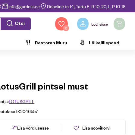
0
info@gardest.ee
Roheline tn 14, Tartu E-R 10-20, L-P 10-18
Otsi
Logi sisse
0
Restoran Muru
Lõikelillepood
otusGrill pintsel must
otja:
LOTUSGRILL
ootekood:
K2046557
Lisa võrdlusesse
Lisa soovikorvi