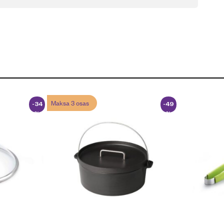
Maksa 3 osas
-34
-49
%
%