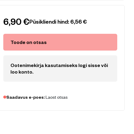
6,90
€
Püsikliendi hind:
6,56
€
Toode on otsas
Ootenimekirja kasutamiseks logi sisse või
loo konto
.
Laost otsas
Saadavus e-poes: