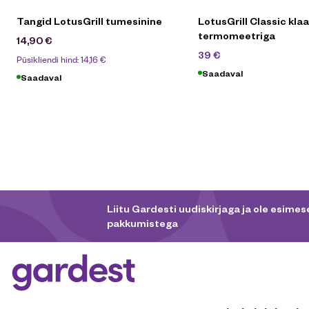
Tangid LotusGrill tumesinine
LotusGrill Classic kla
termomeetriga
14,90
€
59
€
39
€
Püsikliendi hind:
14,16
€
Saadaval
Saadaval
Liitu Gardesti uudiskirjaga ja ole esimese
pakkumistega