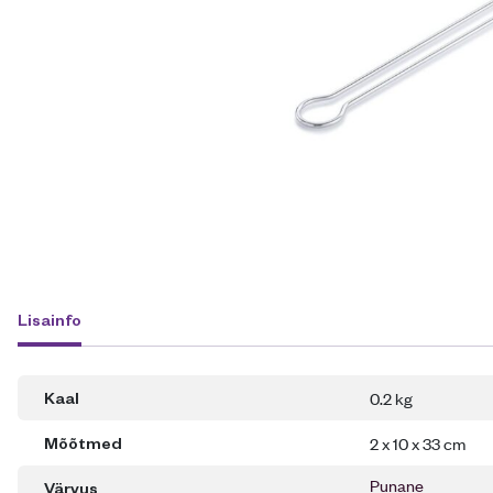
Lisainfo
0.2 kg
Kaal
2 x 10 x 33 cm
Mõõtmed
Punane
Värvus