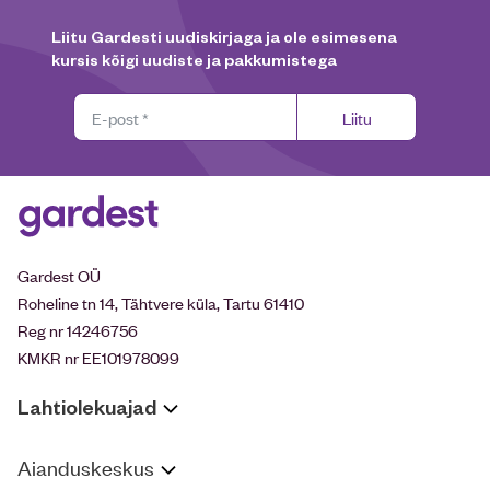
Liitu Gardesti uudiskirjaga ja ole esimesena
kursis kõigi uudiste ja pakkumistega
Liitu
Gardest OÜ
Roheline tn 14, Tähtvere küla, Tartu 61410
Reg nr 14246756
KMKR nr EE101978099
Lahtiolekuajad
Aianduskeskus