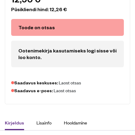
Püsikliendi hind:
12,26
€
Toode on otsas
Ootenimekirja kasutamiseks logi sisse või
loo konto
.
Laost otsas
Saadavus keskuses:
Laost otsas
Saadavus e-poes:
Lisainfo
Hooldamine
Kirjeldus