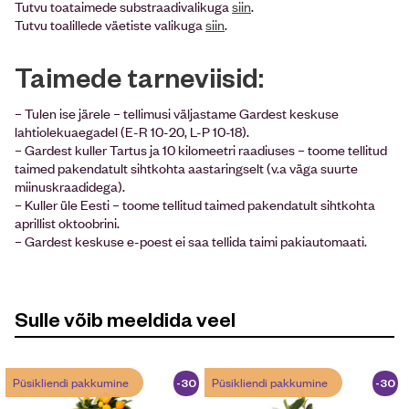
Tutvu toataimede substraadivalikuga
siin
.
Tutvu toalillede väetiste valikuga
siin
.
Taimede tarneviisid:
– Tulen ise järele – tellimusi väljastame Gardest keskuse
lahtiolekuaegadel (E-R 10-20, L-P 10-18).
– Gardest kuller Tartus ja 10 kilomeetri raadiuses – toome tellitud
taimed pakendatult sihtkohta aastaringselt (v.a väga suurte
miinuskraadidega).
– Kuller üle Eesti – toome tellitud taimed pakendatult sihtkohta
aprillist oktoobrini.
– Gardest keskuse e-poest ei saa tellida taimi pakiautomaati.
Sulle võib meeldida veel
Püsikliendi pakkumine
Püsikliendi pakkumine
-30
-30
%
%