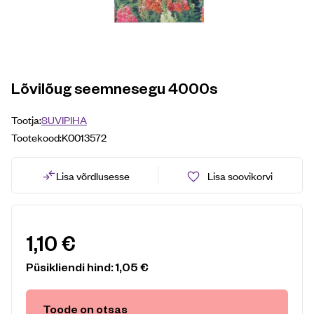
Lõvilõug seemnesegu 4000s
Tootja:
SUVIPIHA
Tootekood:
K0013572
Lisa võrdlusesse
Lisa soovikorvi
1,10
€
Püsikliendi hind:
1,05
€
Toode on otsas