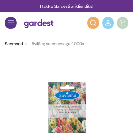
Liigu edasi põhisisu juurde
Hakka Gardesti ärikliendiks!
Gardest
Seemned
Lõvilõug seemnesegu 4000s