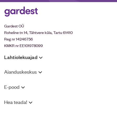
Gardest OÜ
Roheline tn 14, Tähtvere küla, Tartu 61410
Reg nr 14246756
KMKR nr EE101978099
Lahtiolekuajad
Aianduskeskus
E-pood
Hea teada!