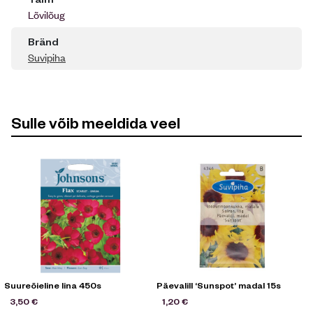
Lõvilõug
Bränd
Suvipiha
Sulle võib meeldida veel
Suureõieline lina 450s
Päevalill ‘Sunspot’ madal 15s
L
3,50
€
1,20
€