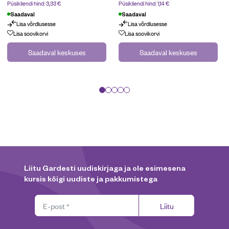
Püsikliendi hind:
3,33
€
Püsikliendi hind:
1,14
€
Saadaval
Saadaval
Lisa võrdlusesse
Lisa võrdlusesse
Lisa soovikorvi
Lisa soovikorvi
Saadaval keskuses
Saadaval keskuses
Liitu Gardesti uudiskirjaga ja ole esimesena
kursis kõigi uudiste ja pakkumistega
Liitu