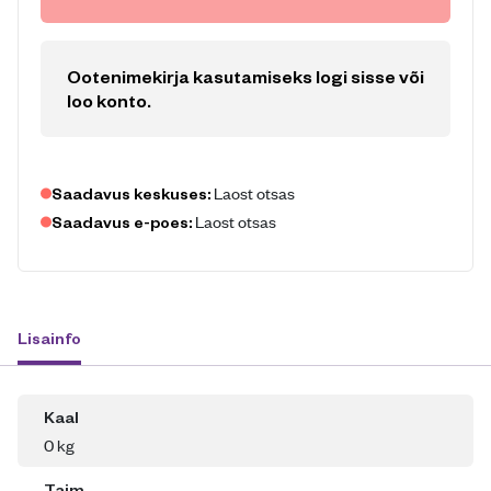
Ootenimekirja kasutamiseks logi sisse või
loo konto
.
Laost otsas
Saadavus keskuses:
Laost otsas
Saadavus e-poes:
Lisainfo
Kaal
0 kg
Taim